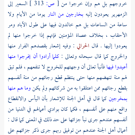
خروجهم بل هم وإن خرجوا من
[
ص:
313 ]
السعير إلى
الزمهرير يعودون إليه
بخارجين من النار
يوما من الأيام ولا
ساعة من الساعات بل هم خالدون فيها على طول الآباد ومر
الأحقاب ، بخلاف عصاة المؤمنين فإنهم إذا خرجوا منها لم
يعودوا إليها . قال
الحرالي
: وفيه إشعار بقصدهم الفرار منها
والخروج كما قال سبحانه وتعالى :
كلما أرادوا أن يخرجوا منها
أعيدوا فيها
فأنبأ تعالى أن وجهتهم للخروج لا تنفعهم ، فلم تبق
لهم منة تنهضهم منها حتى ينتظم قطع رجائهم من منة أنفسهم
بقطع رجائهم ممن اعتلقوا به من شركائهم ولم يكن
وما هم منها
بمخرجين
كما قال في أهل الجنة للإشعار بأن اليأس والانقطاع
واقع منهم على أنفسهم ، فكما كان بوادي أعمالهم في الدنيا من
أنفسهم عندهم جرى نبأ جزائها على حد ذلك في المعنى كما قال :
أعمال أهل الجنة عندهم من توفيق ربهم جرى ذكر جزائهم على