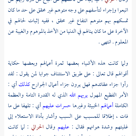
اتبعوا وإجراء لتأسفهم على وجه متوهم غير محقق على حد ما كان
تمسكهم بهم متوهم انتفاع غير محقق ، ففيه إثبات لحالهم في
الآخرة على ما كان ينالهم في الدنيا من الأخذ بالموهوم والغيبة عن
المعلوم . انتهى .
ولما كانت هذه الأشياء بعضها ثمرة أعمالهم وبعضها حكاية
أقوالهم قال تعالى : على طريق الاستئناف جوابا لمن يقول : لقد
رأوا جزاء عقائدهم فهل يرون جزاء أعمال الجوارح
كذلك
أي :
الأمر الفظيع المهول
يريهم الله
الذي له القدرة التامة والعظمة
الكاملة
أعمالهم
الخبيثة وغيرها
حسرات عليهم
أي : تلهفا على ما
فات ، إطلاقا للمسبب على السبب وأشار بأداة الاستعلاء إلى
غلبتهم وشدة هوانهم فقال :
عليهم
وقال
الحرالي
: لما كانت