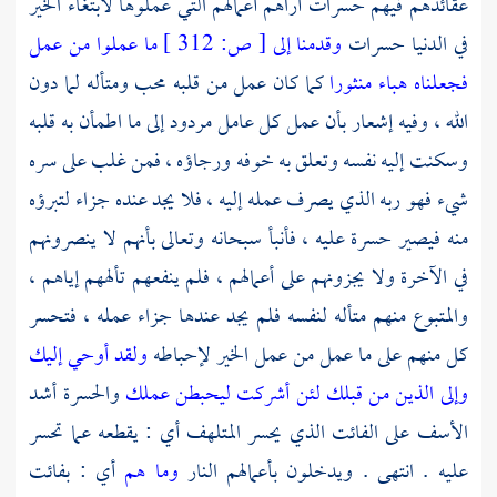
عقائدهم فيهم حسرات أراهم أعمالهم التي عملوها لابتغاء الخير
في الدنيا حسرات
وقدمنا إلى
[
ص:
312 ]
ما عملوا من عمل
فجعلناه هباء منثورا
كما كان عمل من قلبه محب ومتأله لما دون
الله ، وفيه إشعار بأن عمل كل عامل مردود إلى ما اطمأن به قلبه
وسكنت إليه نفسه وتعلق به خوفه ورجاؤه ، فمن غلب على سره
شيء فهو ربه الذي يصرف عمله إليه ، فلا يجد عنده جزاء لتبرؤه
منه فيصير حسرة عليه ، فأنبأ سبحانه وتعالى بأنهم لا ينصرونهم
في الآخرة ولا يجزونهم على أعمالهم ، فلم ينفعهم تألههم إياهم ،
والمتبوع منهم متأله لنفسه فلم يجد عندها جزاء عمله ، فتحسر
كل منهم على ما عمل من عمل الخير لإحباطه
ولقد أوحي إليك
وإلى الذين من قبلك لئن أشركت ليحبطن عملك
والحسرة أشد
الأسف على الفائت الذي يحسر المتلهف أي : يقطعه عما تحسر
عليه . انتهى . ويدخلون بأعمالهم النار
وما هم
أي : بفائت