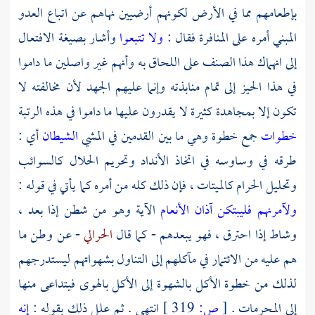
بإطعامهم مما في الأرض لكونهم أرضيين نهاهم عن اتباع العدو
المبني أمره على المنافرة فقال :
ولا تتبعوا
وأشار بصيغة الافتعال
إلى انهماك هذا الصنف على اللحاق به وأنهم غير واصلين ما داموا
في هذا الحيز إلى تمام منابذته وإنما عليهم الجهد لأن مخالفته لا
تكون إلا بمجاهدة كثيرة لا يقدرون عليها ما داموا في هذه الرتبة
خطوات
جمع خطوة وهي ما بين القدمين في المشي
الشيطان
أي :
طرقه في وساوسه في اتخاذ الأنداد وتحريم الحلال كالسوائب
وتحليل الحرام كالميتات ، فإن ذلك كله من أمره كما يأتي في قوله :
ولآمرنهم فليبتكن آذان الأنعام
الآية وهو من شطن إذا بعد ،
وشاط إذا احترق ، فهو يبعدهم - كما قال
الحرالي
- عن وطن ما
هم عليه من الائتمار في مآكلهم إلى التناول بشهواتهم ليستدرجهم
لذلك من خطوة الأكل بالشهوة إلى الأكل بالهوى فيتداعى منها
إلى المحرمات .
[
ص:
319 ]
انتهى . ثم علل ذلك بقوله :
إنه