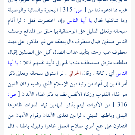
غيره مما ادعوه ندا من
[
ص:
315 ]
البحيرة والسائبة والوصيلة
وما شاكلها فقال
يا أيها الناس
وإن اختصرت فقل : لما أقام
سبحانه وتعالى الدليل على الوحدانية بما خلق من المنافع وصنف
الناس صنفين ضال معطوف دال بعطفه على غير مذكور على مهتد
معطوف عليه وختم بتأبيد عذاب الضال أقبل على الصنفين إقبال
متلطف مترفق مستعطف مناديا لهم إلى تأبيد نفعهم قائلا :
يا أيها
الناس
أي : كافة . وقال
الحرالي
: لما استوفى سبحانه وتعالى ذكر
أمر الدين إلى أنهاه من رتبة دين الإسلام الذي رضيه وكان الدين
هو غذاء القلوب وزكاة الأنفس نظم به ذكر غذاء الأبدان
[
ص:
316 ]
من الأقوات ليتم بذكر النماءين نماء الذوات ظاهرها
البدني وباطنها الديني ، لما بين تغذي الأبدان وقوام الأديان من
التعاون على جمع أمري صلاح العمل ظاهرا وقبوله باطنا ، قال