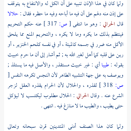
ولما كان في هذا الإذن تنبيه على أن الكل له والانتفاع به يتوقف
على إذن منه دلهم على أن فيه ما أباحه وفيه ما حظره فقال :
حلالا
قال
الحرالي
: وهو ما انتفى
[
ص:
317 ]
عنه حكم التحريم
فينتظم بذلك ما يكره وما لا يكره ، والتحريم المنع مما يلحق
الأكل منه ضرر في جسمه كالميتة ، أو في نفسه كلحم الخنزير ، أو
رين على قلبه كما أهل لغير الله به ; ثم أشار إلى أن ما حرم خبيث
بقوله :
طيبا
أي : غير خبيث مستقذر ، والأصل فيه ما يستلذ ;
ويوصف به على جهة التشبيه الطاهر لأن النجس تكرهه النفس
[
ص:
318 ]
لقذره ، والحلال لأن الحرام يقذره العقل لزجر
الشرع عنه . وقال
الحرالي
: الحلال مطلوب ليكتسب لا ليؤكل
حتى يطيب ، والطيب ما لا منازغ فيه . انتهى .
ولما كان هذا الصنف أدنى المتدينين قرن سبحانه وتعالى