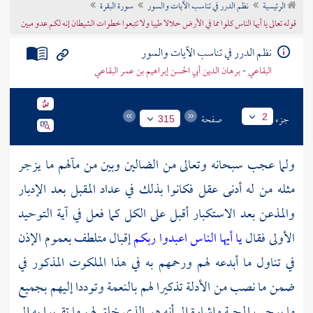
الرئيسية
نظم الدرر في تناسب الآيات والسور
سورة البقرة
تراجم الأعلام
قوله تعالى يا أيها الناس كلوا مما في الأرض حلالا طيبا ولا تتبعوا خطوات الشيطان إنه لكم عدو مبين
نظم الدرر في تناسب الآيات والسور
البقاعي - برهان الدين أبي الحسن إبراهيم بن عمر البقاعي
جزء
صفحة
2
315
ولما عجب سبحانه وتعالى من الضالين وبين من مآلهم ما يزجر
مثله من له أدنى عقل فكانوا بذلك في عداد المقبل بعد الإدبار
والمذعن بعد الاستكبار أقبل على الكل كما فعل في آية التوحيد
الأولى فقال
يا أيها الناس اعبدوا ربكم
إقبال متلطف بعموم الإذن
في تناول ما أبدعه لهم ورحمهم به في هذا الملكوت المذكور في
ضمن ما نصب من الأدلة تذكيرا لهم بالنعمة وتوددا إليهم بجميع
ما يوجب المحبة وإشارة إلى أنه هو الذي خلق لهم ما تقربوا به إلى