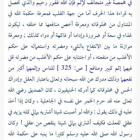
في مخمصة غير متجانف لإثم فإن الله غفور رحيم
والذي تحصل
به قراءة هذا الحرف أما من جهة القلب فمعرفة حكمة الله في
المتناول من مخلوقاته ومعرفة أخص منافعها مما خلقه ، ليكون
غذاء في سعة أو ضرورة وإداما أو فاكهة أو دواء كذلك ; ومعرفة
موازنة ما بين الانتفاع بالشيء ومضرته واستعماله على حكم
الأغلب من منفعته ، أو اجتنابه على حكم الأغلب من مضرته
قل
فيهما إثم كبير ومنافع
[
ص:
325 ]
للناس وإثمهما أكبر من
نفعهما
وذلك مدرك عن الله سبحانه وتعالى باعتبار العقل وإدراك
الحس في مخلوقاته كما أدركه الحنيفيون ، كان الصديق رضي الله
تعالى عنه قد حرم الخمر على نفسه في الجاهلية ، وكان إذا أخذ
عليه في ذلك يقول : والله لو أصبت شيئا أشتريه بمالي كله يزيد في
عقلي لفعلت فكيف أشتري بمالي شيئا ينقص من عقلي ! وكان
رسول الله صلى الله عليه وسلم كثيرا ما ينبه على حكمة الله