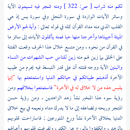
لكم منه شراب
[
ص:
322 ]
ومنه شجر فيه تسيمون
الآية
وسائر الآيات الواردة في سورة النحل وفي سورة يس إذ هي
القلب الذي منه مداد القرآن كله في قوله تعالى :
وآية لهم الأرض
الميتة أحييناها وأخرجنا منها حبا فمنه يأكلون
الآيات إلى سائر ما
في القرآن من نحوه ، ومن متسع خلال هذا الحرف وقعت الفتنة
على الخلق بما زين لهم منه
زين للناس حب الشهوات من النساء
والبنين
الآية ووجه فتنته أن على قدر التبسط فيه يحرم من طيب
الآخرة
أذهبتم طيباتكم في حياتكم الدنيا واستمتعتم بها
"إنما
يلبس هذه من لا خلاق له في الآخرة"
فاستمتعوا بخلاقهم
ومن
رؤية سوء هذا المخبر نشأ زهد الزاهدين ، ومن رؤية حسن
المتجر وربحه وتضاعفه إلى ما لا يدرك مداه ونعيمه في بيع خلاق
الدنيا بخلاق الآخرة نشأ ورع المتورعين ; فاستراحت قلوبهم
بالزهد ، وانكفؤوا بالورع عن الكد ، وتفرغت قلوبهم وأعمالهم