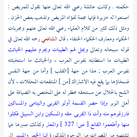
حكمته . وكانت عائشة رضي الله تعالى عنها تقول للمريض :
اصنعوا له خزيرة فإنها مجمة لفؤاد المريض وتذهب بعض الحزن .
ومثل ذلك كثير من كلام العلماء رضي الله تعالى عنهم ومجربات
الحكماء ومعارف الحكماء الحنفاء ، قال
الشافعي
رحمه الله تعالى في
قوله سبحانه وتعالى
ويحل لهم الطيبات ويحرم عليهم الخبائث
الطيبات ما استطابته نفوس العرب ، والخبائث ما استخبثته
نفوس العرب ; هذا من جهة [القلب ] وأما من جهة النفس
فسخاؤها بما يقع فيه الاشتراك [من ] المنتفعات المحللات ، لأن
الشح بالحلال عن مستحقه محظر له على المختص به الضيافة على
أهل الوبر
وإذا حضر القسمة أولو القربى واليتامى والمساكين
فارزقوهم منه
وآت ذا القربى حقه والمسكين وابن السبيل
فكلوا
منها وأطعموا القانع
[
ص:
327 ]
والمعتر
وكذلك صبرها عما
تشتهيه من المضرات من الوجوه المذكورة
إنما الخمر والميسر
إلى