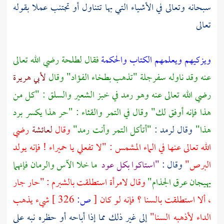
سبحانه وتعالى في الأشياء التي بها تتناول أو تجتنب عملا بقوله
تعالى
ويزكيهم ويعلمهم الكتاب والحكمة
فقال
لطلحة
رضي الله تعالى
عنه وقد ناوله سفرجلة "تذهب بطخاء الفؤاد"
وقال
لأبي هريرة
رضي الله تعالى عنه وهو رمد في خبز الشعير والسلق : "كل من
هذا فإنه أوفق لك"
وقال في التمر والقثاء : "حر هذا يكسر برد
هذا"
وقال لرمد :
"أتأكل التمر وأنت رمد"
وقال
لعائشة
رضي
الله تعالى عنها في الماء المشمس : "لا تفعلي يا حميراء ! فإنه يولد
البرص"
وقال :
"استاكوا بكل عود
ما خلا الآس والرمان فإنهما
يهيجان عرق الجذام"
وقال لامرأة استطلقت بالشبرم : "حار جار
، ألا استطلقت بالسنا ؟ فإنه لو كان
[
ص:
326 ]
شيء يذهب
الداء لأذهبه السنا"
إلى غير ذلك مما إذا أباحه أو حظره نبه على