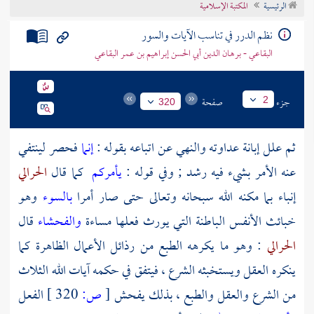
الرئيسية
المكتبة الإسلامية
تراجم الأعلام
نظم الدرر في تناسب الآيات والسور
البقاعي - برهان الدين أبي الحسن إبراهيم بن عمر البقاعي
جزء
صفحة
2
320
ثم علل إبانة عداوته والنهي عن اتباعه بقوله :
إنما
فحصر لينتفي
عنه الأمر بشيء فيه رشد ; وفي قوله :
يأمركم
كما قال
الحرالي
إنباء بما مكنه الله سبحانه وتعالى حتى صار أمرا
بالسوء
وهو
خبائث الأنفس الباطنة التي يورث فعلها مساءة
والفحشاء
قال
الحرالي
: وهو ما يكرهه الطبع من رذائل الأعمال الظاهرة كما
ينكره العقل ويستخبثه الشرع ، فيتفق في حكمه آيات الله الثلاث
من الشرع والعقل والطبع ، بذلك يفحش
[
ص:
320 ]
الفعل