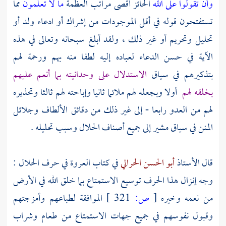
وأن تقولوا على الله
الحائز أقصى مراتب العظمة
ما لا تعلمون
مما
تستفتحون قوله في أقل الموجودات من إشراك أو ادعاء ولد أو
تحليل وتحريم أو غير ذلك ، ولقد أبلغ سبحانه وتعالى في هذه
الآية في حسن الدعاء لعباده إليه لطفا منه بهم ورحمة لهم
بتذكيرهم في سياق
الاستدلال على وحدانيته بما أنعم عليهم
بخلقه لهم
أولا وبجعله لهم ملائما ثانيا وإباحته لهم ثالثا وتحذيره
لهم من العدو رابعا - إلى غير ذلك من دقائق الألطاف وجلائل
المنن في سياق مشير إلى جميع أصناف الحلال وسبب تحليله .
قال الأستاذ
أبو الحسن الحرالي
في كتاب العروة في حرف الحلال :
وجه إنزال هذا الحرف توسيع الاستمتاع بما خلق الله في الأرض
من نعمه وخيره
[
ص:
321 ]
الموافقة لطباعهم وأمزجتهم
وقبول نفوسهم في جميع جهات الاستمتاع من طعام وشراب