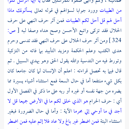
طمأنينة ، وتمم وأنهى صفوة للمرسلين فقال
يا أيها الرسل كلوا
من الطيبات
وورد جوابا لسؤالهم في قوله تعالى
يسألونك ماذا
أحل لهم قل أحل لكم الطيبات
فمن آثر حرف النهي على حرف
الحلال فقد تزكى واتبع الأحسن وصح هداه وصفا لبه
[
ص:
324 ]
ومن آثر حرف الحلال على حرف النهي فقد تدسى وحرم
هدى الكتب وعلم الحكمة ومزيد التأبيد بما فاته من التزكية
وتورط فيه من التدسية والله يقول الحق وهو يهدي السبيل . ثم
قال فيما به تحصل قراءته : اعلم أن الإنسان لما كان جامعا كان
بكل شيء منتفعا أما في حال السعة فمع استثناء أشياء يسيرة مما
يضره من جهة نفسه أو غيره أو ربه على ما ذكر في الفصل الأول
أي : حرف الحرام
هو الذي خلق لكم ما في الأرض جميعا
قل لا
أجد في ما أوحي إلي محرما
الآية : وأما في حال الضرورة فبغير
استثناء البتة
فمن اضطر غير باغ ولا عاد فلا إثم عليه
فمن اضطر