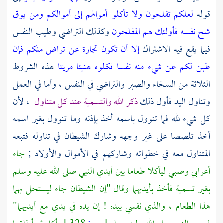
قوله
لعلكم تفلحون
ولا تأكلوا أموالهم إلى أموالكم
ومن يوق
شح نفسه فأولئك هم المفلحون
وكذلك التراضي وطيب النفس
فيما يقع فيه الاشتراك
إلا أن تكون تجارة عن تراض منكم
فإن
طبن لكم عن شيء منه نفسا فكلوه هنيئا مريئا
هذه الشروط
الثلاثة من السخاء والصبر والتراضي في النفس ، وأما في العمل
وتناول اليد فأول ذلك
ذكر الله والتسمية عند كل متناول
، لأن
كل شيء لله فما تنوول باسمه أخذ بإذنه وما تنوول بغير اسمه
أخذ تلصصا على غير وجهه وشارك الشيطان في تناوله فتبعه
المتناول معه في خطواته وشاركهم في الأموال والأولاد ;
جاء
أعرابي وصبي ليأكلا طعاما بين أيدي النبي صلى الله عليه وسلم
بغير تسمية فأخذ بأيديهما وقال "إن الشيطان جاء ليستحل بهما
هذا الطعام ، والذي نفسي بيده ! إن يده في يدي مع أيديهما"