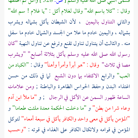
فسمى النبي صلى الله عليه وسلم
[
ص:
328 ]
وأكل ثم أطلقها
وقال : "كلا باسم الله" وقال لغلام آكل : "يا غلام ! سم الله"
والثاني
التناول باليمين
، لأن الشيطان يأكل بشماله ويشرب
بشماله ، واليمين خادم ما علا من الجسد والشمال خادم ما سفل
منه . والثالث أن يتناول تناول تقنع وترفع عن تناول النهبة
"كان
رسول الله صلى الله عليه وسلم يأكل بثلاثة أصابع" "ويشرب
مصا في ثلاث"
وقال : "هو أبرأ وأمرأ وأهنأ"
وقال :
"الكباد من
العب"
والرابع
الاكتفاء بما دون الشبع
لما في ذلك من حسن
اغتذاء البدن وحفظ الحواس الظاهرة والباطنة ;
ومن علامات
الساعة ظهور السمن عن الأكل في الرجال
; و
"ما ملأ ابن آدم
وعاء شرا من بطن"
و
"ما دخلت الحكمة معدة ملئت طعاما"
و
"المؤمن يأكل في معى واحد والكافر يأكل في سبعة أمعاء"
لتوكل
المؤمن في قوامه ولاتكال الكافر على الغذاء في قوته :
"وحسب