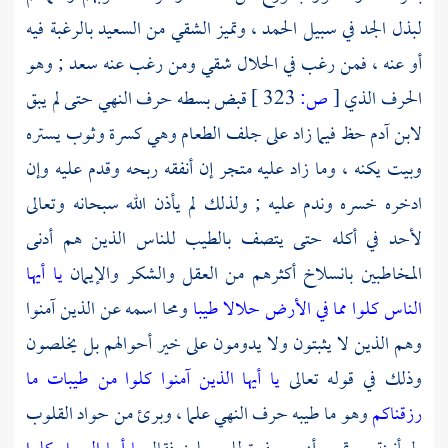
لبذل الجد في سبيل الحمد ، وتميز الشقي من السعيد بالرغبة فيه
أو عنه ، فمن رغب في الحلال شقي ومن رغب عنه سعد ; وهو
الحرف الذي
[
ص:
323 ]
قبض بسطه حرف النهي حتى لم يبق
لابن آدم حظ فيما زاد على جلف الطعام وهي كسرة وثوب يستره
وبيت يكنه ، وما زاد عليه متجر إن أنفقه ربحه وقدم عليه وإن
ادخره خسره وندم عليه ; ولذلك لم يأذن الله سبحانه وتعالى
لأحد في أكله حتى يتصف بالطيب للناس الذين هم أدنى
المخاطبين بانسلاخ أكثرهم من العقل والشكر والإيمان
يا أيها
الناس كلوا مما في الأرض حلالا طيبا
ومحا اسمه عن الذين آمنوا
وهم الذين لا يثبتون ولا يدومون على خير أحوالهم بل يخلصون
وذلك في قوله تعالى
يا أيها الذين آمنوا كلوا من طيبات ما
رزقناكم
وهو ما طيبه حرف النهي علما ، وبرئ من حواد القلوب