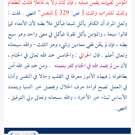
المؤمن لقيمات يقمن صلبه ، فإن كان ولا بد فاعلا فثلث للطعام
وثلث للشراب وثلث
[
ص:
329 ]
للنفس"
انتهى . قلت :
ولعل المراد أن الكافر يأكل شبعا فيأكل ملأ بطنه لأن الأمعاء كما
قالوا سبعة ، والمؤمن يأكل تقوتا فيأكل في معى واحد وهو سبع
بطنه ، فإن لم يكن ففي معاءين وشيء وهو الثلث - والله سبحانه
وتعالى أعلم . قال
الحرالي
: والخامس حمد الله تعالى في الختام ،
لأن
من لم يحمد الله في الختام كفر بنعمته
. ومن حمد غير الله آمن
بطاغوته ; فبهذه الأمور معرفة في القلب وحالا في النفس وآدابا
في العمل تصح قراءة حرف الحلال ويحصل خير الدنيا ويتمدد
الأساس لبناء خير الآخرة ، والله سبحانه وتعالى ولي التوفيق .
انتهى .