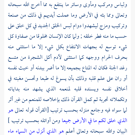
ولباس ومركب ومأوى وسائر ما ينتفع به مما أخرج الله سبحانه
وتعالى ومما بثه في الأرض وما عملت أيديهم في ذلك من صنعة
وتركيب ومزج ليشهدوا دوام لبس الخلق الجديد في كل خلق على
حسب ما منه فطر خلقه ; ولما كان الإنسان مخلوقا من صفاوة كل
شيء توسع له بجهات الانتفاع بكل شيء إلا ما استثنى منه
بحرف الحرام ووجهه كما استثنى لآدم أكل الشجرة من متسع
رغد الجنة فكان له المتاع بجميعه إلا ما أضر ببدنه أو خبث نفسه
أو ران على علم قلبه وذلك بأن يسوغ له طبعا وتحسن مغبته في
أخلاق نفسه ويسنده قلبه لمنعمه الذي يشهد منه بداياته
وتكملاته تجربة ثم كمل القرآن ذلك بإخلاصه للمنعم من غير أثر
لما سواه فيه وجامع منزله بحسب ترتيب [القرآن قوله تعالى
هو
الذي خلق لكم ما في الأرض جميعا
ومن أوائله بحسب ترتيب ]
البيان والله سبحانه وتعالى أعلم
هو الذي أنزل من السماء ماء