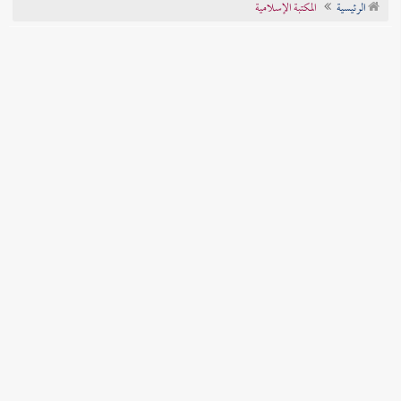
الرئيسية
المكتبة الإسلامية
تراجم الأعلام