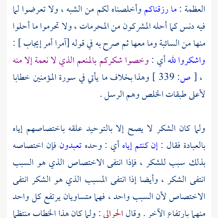
العظمة :
ما رزقناكم
وأخلصناه لكم من الشبه ، ولا تعرضوا لما
فيه دنس كما أحله المشركون من المحرمات ، ولا تحرموا ما أحلوا
منها من السائبة وما معها ثم صرح به في قوله [آمرا أمر إيجاب ] :
واشكروا لله
أي :
وخصوا شكركم بالمنعم الذي لا نعمة إلا منه
،
[
ص:
339 ]
وهذا بخلاف ما يأتي في سورة المؤمنين خطابا
لأعلى طبقات الخلص وهم الرسل .
ولما كان الشكر لا يصح إلا بالتوحيد علقه باختصاصهم إياه
بالعبادة فقال :
إن كنتم إياه
أي : وحده
تعبدون
فإن اختصاصه
بذلك سبب للشكر ، فإذا انتفى الاختصاص الذي هو السبب
انتفى الشكر ، وأيضا إذا انتفى المسبب الذي هو الشكر انتفى
الاختصاص لأن السبب واحد ، فهما متساويان يرتفع كل واحد
منهما بارتفاع الآخر . وقال
الحرالي
: ولما كان هذا الخطاب منتظما