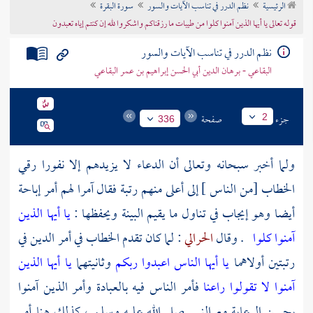
الرئيسية
نظم الدرر في تناسب الآيات والسور
سورة البقرة
تراجم الأعلام
قوله تعالى يا أيها الذين آمنوا كلوا من طيبات ما رزقناكم واشكروا لله إن كنتم إياه تعبدون
نظم الدرر في تناسب الآيات والسور
البقاعي - برهان الدين أبي الحسن إبراهيم بن عمر البقاعي
جزء
صفحة
2
336
ولما أخبر سبحانه وتعالى أن الدعاء لا يزيدهم إلا نفورا رقي
الخطاب [من الناس ] إلى أعلى منهم رتبة فقال آمرا لهم أمر إباحة
أيضا وهو إيجاب في تناول ما يقيم البينة ويحفظها :
يا أيها الذين
آمنوا كلوا
. وقال
الحرالي
: لما كان تقدم الخطاب في أمر الدين في
رتبتين أولاهما
يا أيها الناس اعبدوا ربكم
وثانيتهما
يا أيها الذين
آمنوا لا تقولوا راعنا
فأمر الناس فيه بالعبادة وأمر الذين آمنوا
بحسن الرعاية مع النبي صلى الله عليه وسلم ، كذلك هنا أمر