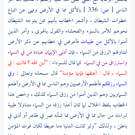
الناس
[
ص:
336 ]
بالأكل مما في الأرض ونهى عن اتباع
خطوات الشيطان ، وأشعر الخطاب بأنهم ممن يتوجه الشيطان
نحوهم للأمر بالسوء والفحشاء والقول بالهوى ، وأمر الذين
آمنوا بالأكل
من طيبات
فأعرض في خطابهم عن ذكر الأرض
لتناولهم الرزق من السماء ، فإن
أدنى الإيمان عبادة من في السماء
واسترزاق من في السماء
كما قال للسوداء :
"أين الله ؟ قالت : في
السماء ، قال : أعتقها فإنها مؤمنة"
قال سبحانه وتعالى :
وفي
السماء رزقكم
فأطعم الأرضيين وهم الناس مما في الأرض وأطعم
السماويين وهم الذين آمنوا من رزق السماء كذلك ، وخص هذا
الخطاب بلفظ الحلال لما كان آخذا رزقه من السماء متناولا طيبة
لبراءته من حال مما في الأرض مما شأنه ضر في ظاهر أو أذى في
باطن ، ولذلك "ولو كانت الدنيا دما عبيطا لكان قوت المؤمن