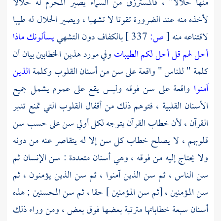
منها حلالا" ، فالمسترزق من السماء يصير المحرم له حلالا
لأخذه منه عند الضرورة تقوتا لا تشهيا ، ويصير الحلال له طيبا
لاقتناعه منه
[
ص:
337 ]
بالكفاف دون التشهي
يسألونك ماذا
أحل لهم قل أحل لكم الطيبات
وفي مورد هذين الخطابين بيان أن
كلمة " للناس " واقعة على سن من أسنان القلوب وكلمة
الذين
آمنوا
واقعة على سن فوقه وليس يقع على عموم يشمل جميع
الأسنان القلبية ، فتوهم ذلك من أقفال القلوب التي تمنع تدبر
القرآن ، لأن خطاب القرآن يتوجه لكل أولي سن على حسب سن
قلوبهم ، لا يصلح خطاب كل سن إلا له يتقاصر عنه من دونه
ولا يحتاج إليه من فوقه ، وهي أسنان متعددة : سن الإنسان ثم
سن الناس ، ثم سن الذين آمنوا ، ثم سن الذين يؤمنون ، ثم
سن المؤمنين ، [ثم سن المؤمنين ] حقا ، ثم سن المحسنين ; هذه
أسنان سبعة خطاباتها مترتبة بعضها فوق بعض ، ومن وراء ذلك