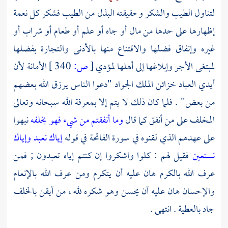
لتناول الطيب والشكر وحقيقته البذل من الطيب فشكر كل نعمة
إظهارها على حدها من مال أو جاه أو علم أو طعام أو شراب أو
غيره وإنفاق فضلها والاقتناع منها بالأدنى والتجارة بفضلها
لمبتغى الأجر وإبلاغها إلى أهلها لمؤدي
[
ص:
340 ]
الأمانة لأن
أيدي العباد خزائن الملك الجواد "دعوا الناس يرزق الله بعضهم
من بعض" . فلما كان ذلك لا يتم إلا بمعرفة الله سبحانه وتعالى
المخلف على من أنفق كما قال
وما أنفقتم من شيء فهو يخلفه
نبهوا
على عهدهم الذي لقنوه في سورة الفاتحة في قوله
إياك نعبد وإياك
نستعين
فقيل لهم : كلوا واشكروا إن كنتم إياه تعبدون ; فمن
عرف الله بالكرم هان عليه أن يتكرم ومن عرف الله بالإنعام
والإحسان هان عليه أن يحسن وهو شكره لله ، من أيقن بالخلف
جاد بالعطية . انتهى .