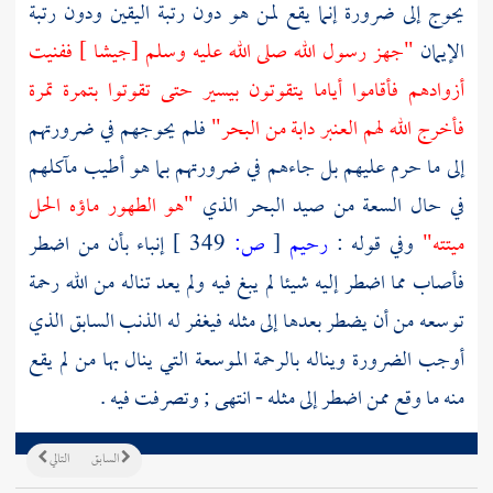
يحوج إلى ضرورة إنما يقع لمن هو دون رتبة اليقين ودون رتبة
الإيمان
"جهز رسول الله صلى الله عليه وسلم [جيشا ] ففنيت
أزوادهم فأقاموا أياما يتقوتون بيسير حتى تقوتوا بتمرة تمرة
فأخرج الله لهم العنبر دابة من البحر"
فلم يحوجهم في ضرورتهم
إلى ما حرم عليهم بل جاءهم في ضرورتهم بما هو أطيب مآكلهم
في حال السعة من صيد البحر الذي
"هو الطهور ماؤه الحل
ميتته"
وفي قوله :
رحيم
[
ص:
349 ]
إنباء بأن من اضطر
فأصاب مما اضطر إليه شيئا لم يبغ فيه ولم يعد تناله من الله رحمة
توسعه من أن يضطر بعدها إلى مثله فيغفر له الذنب السابق الذي
أوجب الضرورة ويناله بالرحمة الموسعة التي ينال بها من لم يقع
منه ما وقع ممن اضطر إلى مثله - انتهى ; وتصرفت فيه .
السابق
التالي