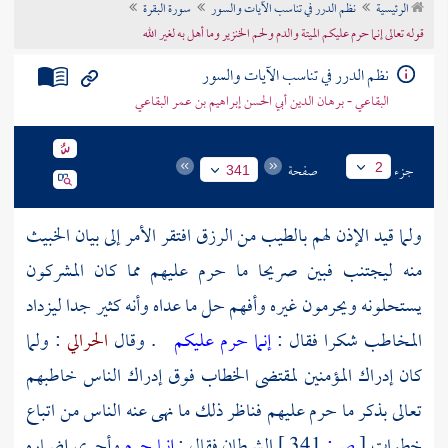
الرئيسية
نظم الدرر في تناسب الآيات والسور
سورة البقرة
تراجم الأعلام
قوله تعالى إنما حرم عليكم الميتة والدم ولحم الخنزير وما أهل به لغير الله
نظم الدرر في تناسب الآيات والسور
البقاعي - برهان الدين أبي الحسن إبراهيم بن عمر البقاعي
جزء
صفحة
2
341
ولما قيد الإذن لهم بالطيب من الرزق افتقر الأمر إلى بيان الخبيث
منه ليجتنب فبين صريحا ما حرم عليهم مما كان المشركون
يستحلونه ويحرمون غيره وأفهم حل ما عداه وأنه كثير جدا ليزداد
المخاطب شكرا فقال :
إنما حرم عليكم
. وقال
الحرالي
: ولما
كان إدراك المؤمنين لمقتضى الخطاب فوق إدراك الناس خاطبهم
تعالى بذكر ما حرم عليهم فناظر ذلك ما نهى عنه الناس من اتباع
خطوات
[
ص:
341 ]
الشيطان فقال :
إنما حرم
وأجرى إضماره