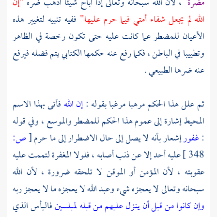
مضرة
، لأن الله سبحانه وتعالى إذا أباح شيئا أذهب ضره
"إن
الله لم يجعل شفاء أمتي فيما حرم عليها"
ففيه تنبيه لتغيير هذه
الأعيان للمضطر عما كانت عليه حتى تكون رخصة في الظاهر
وتطييبا في الباطن ، فكما رفع عنه حكمها الكتابي يتم فضله فيرفع
عنه ضرها الطبيعي .
ثم علل هذا الحكم مرهبا مرغبا بقوله :
إن الله
فأتى بهذا الاسم
المحيط إشارة إلى عموم هذا الحكم للمضطر والموسع ، وفي قوله
:
غفور
إشعار بأنه لا يصل إلى حال الاضطرار إلى ما حرم
[
ص:
348 ]
عليه أحد إلا عن ذنب أصابه ، فلولا المغفرة لتممت عليه
عقوبته ، لأن المؤمن أو الموقن لا تلحقه ضرورة ، لأن الله
سبحانه وتعالى لا يعجزه شيء وعبد الله لا يعجزه ما لا يعجز ربه
وإن كانوا من قبل أن ينـزل عليهم من قبله لمبلسين
فاليأس الذي