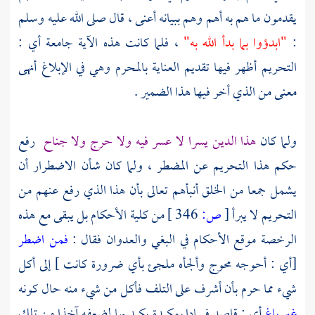
يقدمون ما هم به أهم وهم ببيانه أعنى ، قال صلى الله عليه وسلم
:
"ابدؤوا بما بدأ الله به"
، فلما كانت هذه الآية جامعة أي :
التحريم أظهر فيها تقديم العناية بالمحرم وهي في الإبلاغ أنهى
معنى من الذي أخر فيها هذا الضمير .
ولما كان
هذا الدين يسرا لا عسر فيه ولا حرج ولا جناح
رفع
حكم هذا التحريم عن المضطر ، ولما كان شأن الاضطرار أن
يشمل جمعا من الخلق أنبأهم تعالى بأن هذا الذي رفع عنهم من
التحريم لا يبرأ
[
ص:
346 ]
من كلية الأحكام بل يبقى مع هذه
الرخصة موقع الأحكام في البغي والعدوان فقال :
فمن اضطر
[أي : أحوجه محوج وألجأه ملجئ بأي ضرورة كانت ] إلى أكل
شيء مما حرم بأن أشرف على التلف فأكل من شيء منه حال كونه
غير باغ
أي : قاصد فسادا بمكيدة يكيد بها لضعفه آخذا من تلك