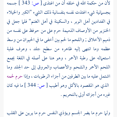
لأن من حكمة الله في خلقه أن من اغتذى
[
ص:
343 ]
جسمه
بجسمانية شيء اغتذت نفسه بنفسانية ذلك الشيء "الكبر والخيلاء
في الفدادين أهل الوبر ، والسكينة في أهل الغنم" فلما جعل في
الخنزير من الأوصاف الذميمة حرم على من حوفظ على نفسه من
ذميم الأخلاق ; واللحم ما لحم بين أخفى ما في الحيوان من وسط
عظمه وما انتهى إليه ظاهره من سطح جلد ، وعرف غلبة
استعماله على رطبة الأحمر ، وهو هنا على أصله في اللغة يجمع
اللحم الأحمر والشحم والأعصاب والعروق إلى حد الجلد وما
اشتمل عليه ما بين الطرفين من أجزاء الرطوبات ، وإذا
حرم لحمه
الذي هو المقصود بالأكل وهو أطيب
[
ص:
344 ]
ما فيه كان
غيره من أجزائه أولى بالتحريم .
ولما حرم ما يضر الجسم ويؤذي النفس حرم ما يرين على القلب