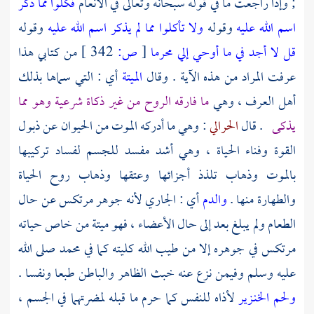
; وإذا راجعت ما في قوله سبحانه وتعالى في الأنعام
فكلوا مما ذكر
اسم الله عليه
وقوله
ولا تأكلوا مما لم يذكر اسم الله عليه
وقوله
قل لا أجد في ما أوحي إلي محرما
[
ص:
342 ]
من كتابي هذا
عرفت المراد من هذه الآية . وقال
الميتة
أي : التي سماها بذلك
أهل العرف ، وهي
ما فارقه الروح من غير ذكاة شرعية وهو مما
يذكى
. قال
الحرالي
: وهي ما أدركه الموت من الحيوان عن ذبول
القوة وفناء الحياة ، وهي أشد مفسد للجسم لفساد تركيبها
بالموت وذهاب تلذذ أجزائها وعتقها وذهاب روح الحياة
والطهارة منها .
والدم
أي : الجاري لأنه جوهر مرتكس عن حال
الطعام ولم يبلغ بعد إلى حال الأعضاء ، فهو ميتة من خاص حياته
مرتكس في جوهره إلا من طيب الله كليته كما في
محمد
صلى الله
عليه وسلم وفيمن نزع عنه خبث الظاهر والباطن طبعا ونفسا .
ولحم الخنـزير
لأذاه للنفس كما حرم ما قبله لمضرتهما في الجسم ،