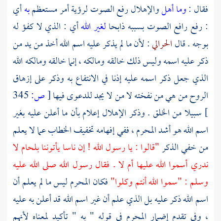
فقال :
وما أهل
والإهلال رفع الصوت لرؤية أمر مستعظم
به
أي
: رفع رافع الصوت بسببه ذابحا
لغير الله
أي : الذي لا كفؤ له
بوجه . قال
الحرالي
: لأن ما لم يذكر عليه اسم الله أخذ من يد من
ذكر عليه اسمه وليس ذلك خالقه ومالكه ، إنما خالقه ومالكه الله
الذي جعل ذكر اسمه عليه إذنا في الانتفاع به وذكر على إزهاق
الروح من هي من نفخته لا من لا يجد للدعوى فيها
[
ص:
345
]
سبيلا من الخلق . وذكر الإهلال إعلام بأن ما أعلن عليه بغير
اسم الله هو أشد المحرم ، ففي إفهامه تخفيف الخطاب عما لا يعلم
من خفي الذكر
"قالوا : يا رسول الله ! إن ناسا يأتوننا بلحام لا
ندري أسموا الله عليها أم لا . فقال رسول الله صلى الله عليه
وسلم : "سموا الله أنتم وكلوا"
فكان المحرم ليس ما لم يعلم أن
اسم الله ذكر عليه بل الذي علم أن غير اسم الله قد أعلن به عليه
، وفي تقدم إضمار المحرم في قوله " به " تأكيد لمعناه لأنهم