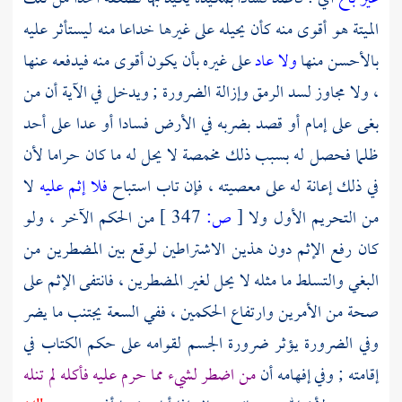
الميتة هو أقوى منه كأن يحيله على غيرها خداعا منه ليستأثر عليه
بالأحسن منها
ولا عاد
على غيره بأن يكون أقوى منه فيدفعه عنها
، ولا مجاوز لسد الرمق وإزالة الضرورة ; ويدخل في الآية أن من
بغى على إمام أو قصد بضربه في الأرض فسادا أو عدا على أحد
ظلما فحصل له بسبب ذلك مخمصة لا يحل له ما كان حراما لأن
في ذلك إعانة له على معصيته ، فإن تاب استباح
فلا إثم عليه
لا
من التحريم الأول ولا
[
ص:
347 ]
من الحكم الآخر ، ولو
كان رفع الإثم دون هذين الاشتراطين لوقع بين المضطرين من
البغي والتسلط ما مثله لا يحل لغير المضطرين ، فانتفى الإثم على
صحة من الأمرين وارتفاع الحكمين ، ففي السعة يجتنب ما يضر
وفي الضرورة يؤثر ضرورة الجسم لقوامه على حكم الكتاب في
إقامته ; وفي إفهامه أن
من اضطر لشيء مما حرم عليه فأكله لم تنله