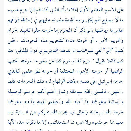
على الاسم العظيم الأول إعلاما بأن الذي أذن لهم إنما حرم عليهم
ما لا يصلح لهم بكل وجه لشدة مضرته عليهم في إحاطة ذواتهم
ظاهرها وباطنها ، لما ذكر أن المحرم إما لحرمته علوا كالبلد الحرام
وتحريم الأمر ، أو لحرمته دناءة كتحريم هذه المحرمات ، ففي
كلمة "إنما" نفي لمتوهمات ما يلحقه التحريم بما دون المذكور هنا
كأن قائلا يقول : حرم كذا وحرم كذا من نحو ما حرمته الكتب
الماضية أو حرمته الأهواء المختلفة أو حرمه نظر علمي كالذي
حرمه إسرائيل على نفسه ، فكان الإفهام لرد تلك المحرمات كلها
. انتهى . فالمعنى والله سبحانه وتعالى أعلم أنكم حرمتم الوصيلة
والسائبة وغيرهما مما أحله الله وأحللتم الميتة والدم وغيرهما
حرمه الله سبحانه وتعالى ولم يحرم الله عليكم من السائبة وما
معها مما حرمتموه ولا غيره مما استحللتموه إلا ما ذكرته هذه الآية