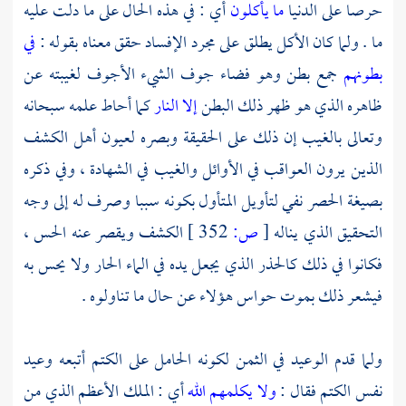
حرصا على الدنيا
ما يأكلون
أي : في هذه الحال على ما دلت عليه
ما . ولما كان الأكل يطلق على مجرد الإفساد حقق معناه بقوله :
في
بطونهم
جمع بطن وهو فضاء جوف الشيء الأجوف لغيبته عن
ظاهره الذي هو ظهر ذلك البطن
إلا النار
كما أحاط علمه سبحانه
وتعالى بالغيب إن ذلك على الحقيقة وبصره لعيون أهل الكشف
الذين يرون العواقب في الأوائل والغيب في الشهادة ، وفي ذكره
بصيغة الحصر نفي لتأويل المتأول بكونه سببا وصرف له إلى وجه
التحقيق الذي يناله
[
ص:
352 ]
الكشف ويقصر عنه الحس ،
فكانوا في ذلك كالحذر الذي يجعل يده في الماء الحار ولا يحس به
فيشعر ذلك بموت حواس هؤلاء عن حال ما تناولوه .
ولما قدم الوعيد في الثمن لكونه الحامل على الكتم أتبعه وعيد
نفس الكتم فقال :
ولا يكلمهم الله
أي : الملك الأعظم الذي من