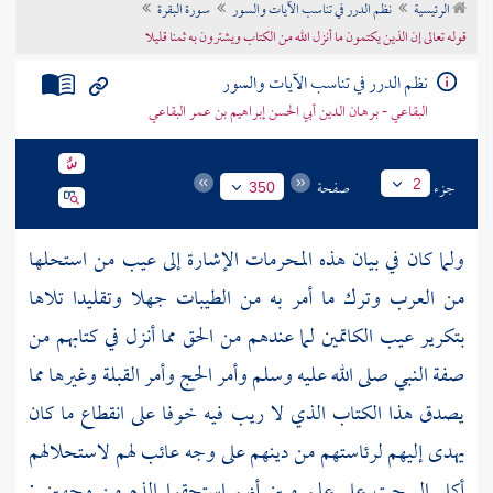
الرئيسية
نظم الدرر في تناسب الآيات والسور
سورة البقرة
تراجم الأعلام
قوله تعالى إن الذين يكتمون ما أنزل الله من الكتاب ويشترون به ثمنا قليلا
نظم الدرر في تناسب الآيات والسور
البقاعي - برهان الدين أبي الحسن إبراهيم بن عمر البقاعي
جزء
صفحة
2
350
ولما كان في بيان هذه المحرمات الإشارة إلى عيب من استحلها
من العرب وترك ما أمر به من الطيبات جهلا وتقليدا تلاها
بتكرير عيب الكاتمين لما عندهم من الحق مما أنزل في كتابهم من
صفة النبي صلى الله عليه وسلم وأمر الحج وأمر القبلة وغيرها مما
يصدق هذا الكتاب الذي لا ريب فيه خوفا على انقطاع ما كان
يهدى إليهم لرئاستهم من دينهم على وجه عائب لهم لاستحلالهم
أكل السحت على علم مبين أنهم استحقوا الذم من وجهين :