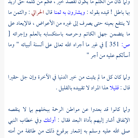
ولما كان من الكتم ما يكون لقصد خير ، فكم من كلمة حق أريد
بها باطل ! قيده بقوله :
ويشترون به ثمنا
قال
الحرالي
: والثمن ما
لا ينتفع بعينه حتى يصرف إلى غيره من الأعواض ، فالإيعاد على
ما يتضمن جهل الكاتم وحرصه باستكسابه بالعلم وإجرائه
[
ص:
351 ]
في غير ما أجراه الله تعالى على ألسنة أنبيائه " وما
أسألكم عليه من أجر "
ولما كان كل ما لم يثبت من خير الدنيا في الآخرة وإن جل حقيرا
قال :
قليلا
هذا المراد لا تقييده بالقليل .
ولما كانوا قد بعدوا عن مواطن الرحمة ببخلهم بما لا ينقصه
الإنفاق أشار إليهم بأداة البعد فقال :
أولئك
وفي خطاب النبي
صلى الله عليه وسلم به إشعار بوقوع ذلك من طائفة من أمته