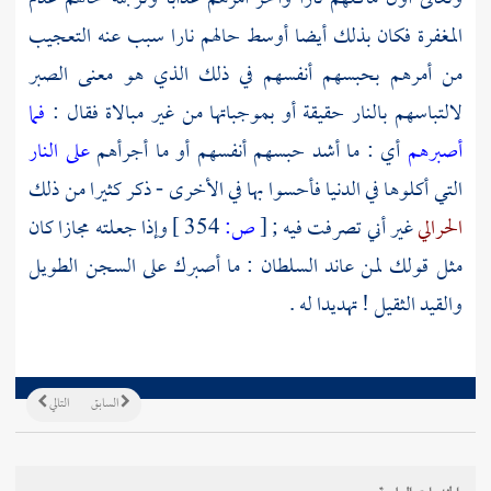
المغفرة فكان بذلك أيضا أوسط حالهم نارا سبب عنه التعجيب
من أمرهم بحبسهم أنفسهم في ذلك الذي هو معنى الصبر
لالتباسهم بالنار حقيقة أو بموجباتها من غير مبالاة فقال :
فما
أصبرهم
أي : ما أشد حبسهم أنفسهم أو ما أجرأهم
على النار
التي أكلوها في الدنيا فأحسوا بها في الأخرى - ذكر كثيرا من ذلك
الحرالي
غير أني تصرفت فيه ;
[
ص:
354 ]
وإذا جعلته مجازا كان
مثل قولك لمن عاند السلطان : ما أصبرك على السجن الطويل
والقيد الثقيل ! تهديدا له .
السابق
التالي