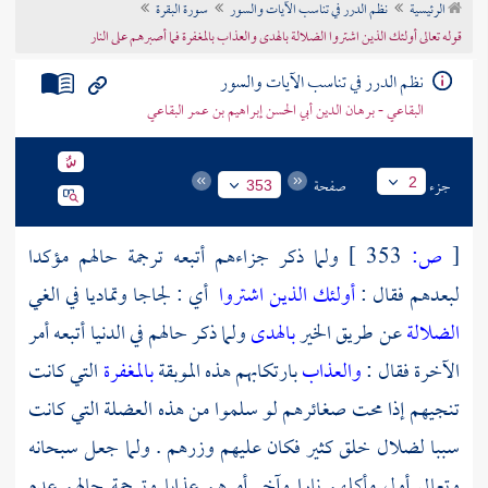
الرئيسية
نظم الدرر في تناسب الآيات والسور
سورة البقرة
تراجم الأعلام
قوله تعالى أولئك الذين اشتروا الضلالة بالهدى والعذاب بالمغفرة فما أصبرهم على النار
نظم الدرر في تناسب الآيات والسور
البقاعي - برهان الدين أبي الحسن إبراهيم بن عمر البقاعي
جزء
صفحة
2
353
[
ص:
353 ]
ولما ذكر جزاءهم أتبعه ترجمة حالهم مؤكدا
لبعدهم فقال :
أولئك الذين اشتروا
أي : لجاجا وتماديا في الغي
الضلالة
عن طريق الخير
بالهدى
ولما ذكر حالهم في الدنيا أتبعه أمر
الآخرة فقال :
والعذاب
بارتكابهم هذه الموبقة
بالمغفرة
التي كانت
تنجيهم إذا محت صغائرهم لو سلموا من هذه العضلة التي كانت
سببا لضلال خلق كثير فكان عليهم وزرهم . ولما جعل سبحانه
وتعالى أول مأكلهم نارا وآخر أمرهم عذابا وترجمة حالهم عدم