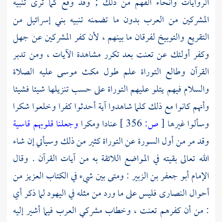
الروايات وأنحاء الفهم من ذلك ; وقد وقع كما ترى تنبيه
المشركين من
العرب
بدون ما تضمنه تنبيه بني إسرائيل من
التقريع والتوبيخ لفرقان ما بينهم ، لأن كفر المشركين عن جهل
وكفر أولئك عن تعنت بعد تكرر مشاهدة الآيات ، ومن تدبر
القرآن وطالع التوراة علم طول مكث
موسى
عليه الصلاة
والسلام فيهم يتلو عليهم التوراة على حسب تنزيلها شيئا فشيئا
وأنهم كانوا مع ذلك كلما شاهدوا آية أحدثوا كفرا وخلعوا شكرا
وسألوا غيرها
[
ص:
356 ]
عنادا ومكرا
وجعلنا قلوبهم قاسية
وقد مر من أول السورة عن التوراة كثير من ذلك وسيأتي إن شاء
الله تعالى بقيته في المواضع اللائقة به من آيات القرآن . وقال
الإمام
أبو جعفر بن الزبير
: ومتى بين شيء في الكتاب العزيز من
أحوال النصارى فليس على ما ورد من مثله في اليهود لما ذكر أي
: من أن كفرهم تعنت ، وخطاب مشركي
العرب
فيما أشير إليه