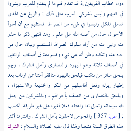
دون خطاب الفريقين إذ قد تقدم لهم ما لم يتقدم للعرب وبشروا
في كتبهم وليس لمشركي العرب مثل ذلك ; والزيغ عن الهدى
شامل للكل وليسوا في شيء من الصراط المستقيم مع أن أسوأ
الأحوال حال من أضله الله على علم ; وهنا انتهى ذكر ما حذر
منه ونهى عنه من أراد سلوك الصراط المستقيم وبيان حال من
حاد عنه وتنكبه وظن أنه على شيء وضم مفترق أصناف الزائغين
في أصناف ثلاثة وهم اليهود والنصارى وأهل الشرك ، وبهم
يلحق سائر من تنكب فيلحق باليهود منافقو أمتنا ممن ارتاب بعد
إظهار إيمانه وفعل أفاعيلهم من المكر والخديعة والاستهزاء ،
ويلحق بالنصارى من اتصف بأحوالهم ، وبالمشركين من جعل
لله سبحانه وتعالى ندا واعتقد فعلا لغيره على غير طريقة الكسب
;
[
ص:
357 ]
والمجوس لاحقون بأهل الشرك . والشرك أكثر
هذه الطرق الستة تشعبا ولهذا قال عليه الصلاة والسلام :
الشرك