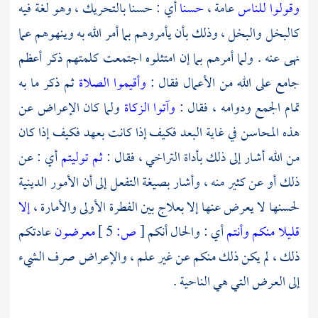
وقولوا للناس
عامة ،
حسنا
أي : حسنا بالتحريك ، وهو لغة فيه
كالبخل والبخل ، وذلك بأن يأمروهم بما أمر الله به وينهوهم عما
نهى عنه . ولما أمرهم بما إن امتثلوه اجتمعت كلمتهم ذكر أعظم
جامع على الله من الأعمال فقال :
وأقيموا الصلاة
ثم ذكر ما به
تمام الجمع ودوامه ، فقال :
وآتوا الزكاة
ولما كان الإعراض عن
هذه المحاسن في غاية البعد فكيف إذا كانت بعهد فكيف إذا كان
من الله أشار إلى ذلك بأداة التراخي ، فقال :
ثم توليتم
أي : عن
ذلك أو عن كثير منه ، وأشار بصيغة التفعل إلى أن الأمور الدينية
لحسنها لا يعرض عنها إلا بعلاج بين الفطرة الأولى والأمارة ،
إلا
قليلا منكم وأنتم
أي : والحال أنكم
[
ص:
5 ]
معرضون
عادتكم
ذلك ، لم يكن ذلك منكم عن غير علم ، والإعراض صرف الشيء
إلى العرض التي هي الناحية .