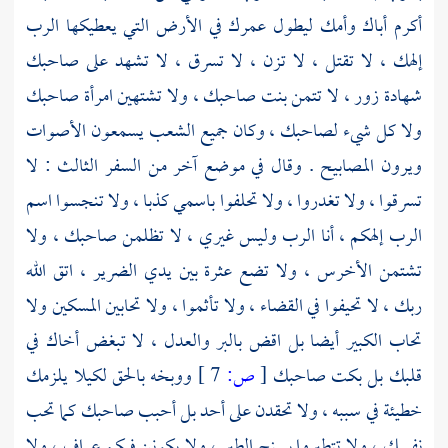
أكرم أباك وأمك ليطول عمرك في الأرض التي يعطيكها الرب
إلهك ، لا تقتل ، لا تزن ، لا تسرق ، لا تشهد على صاحبك
شهادة زور ، لا تتمن بنت صاحبك ، ولا تشتهين امرأة صاحبك
ولا كل شيء لصاحبك ، وكان جميع الشعب يسمعون الأصوات
ويرون المصابيح . وقال في موضع آخر من السفر الثالث : لا
تسرقوا ، ولا تغدروا ، ولا تحلفوا باسمي كذبا ، ولا تنجسوا اسم
الرب إلهكم ، أنا الرب وليس غيري ، لا تظلمن صاحبك ، ولا
تشتمن الأخرس ، ولا تضع عثرة بين يدي الضرير ، اتق الله
ربك ، لا تحيفوا في القضاء ، ولا تأثموا ، ولا تحابين المسكين ولا
تحاب الكبير أيضا بل اقض بالبر والعدل ، لا تبغض أخاك في
قلبك بل بكت صاحبك
[
ص:
7 ]
ووبخه بالحق لكيلا يلزمك
خطيئة في سببه ، ولا تحقدن على أحد بل أحبب صاحبك كما تحب
نفسك ، ولا تتطيروا بسنح الطير ، ولا يكونن فيكم عراف ، ولا