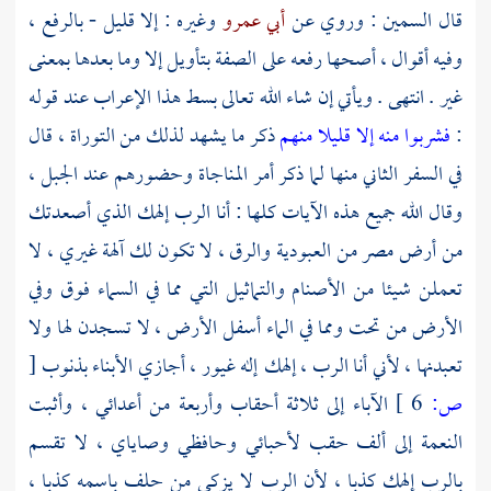
قال
السمين
: وروي عن
أبي عمرو
وغيره : إلا قليل - بالرفع ،
وفيه أقوال ، أصحها رفعه على الصفة بتأويل إلا وما بعدها بمعنى
غير . انتهى . ويأتي إن شاء الله تعالى بسط هذا الإعراب عند قوله
:
فشربوا منه إلا قليلا منهم
ذكر ما يشهد لذلك من التوراة ، قال
في السفر الثاني منها لما ذكر أمر المناجاة وحضورهم عند الجبل ،
وقال الله جميع هذه الآيات كلها : أنا الرب إلهك الذي أصعدتك
من أرض
مصر
من العبودية والرق ، لا تكون لك آلهة غيري ، لا
تعملن شيئا من الأصنام والتماثيل التي مما في السماء فوق وفي
الأرض من تحت ومما في الماء أسفل الأرض ، لا تسجدن لها ولا
تعبدنها ، لأني أنا الرب ، إلهك إله غيور ، أجازي الأبناء بذنوب
[
ص:
6 ]
الآباء إلى ثلاثة أحقاب وأربعة من أعدائي ، وأثبت
النعمة إلى ألف حقب لأحبائي وحافظي وصاياي ، لا تقسم
بالرب إلهك كذبا ، لأن الرب لا يزكي من حلف باسمه كذبا ،