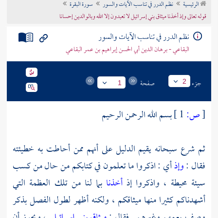
الرئيسية
نظم الدرر في تناسب الآيات والسور
سورة البقرة
تراجم الأعلام
قوله تعالى وإذ أخذنا ميثاق بني إسرائيل لا تعبدون إلا الله وبالوالدين إحسانا
نظم الدرر في تناسب الآيات والسور
البقاعي - برهان الدين أبي الحسن إبراهيم بن عمر البقاعي
جزء
صفحة
2
1
[
ص:
1 ]
بسم الله الرحمن الرحيم
ثم شرع سبحانه يقيم الدليل على أنهم ممن أحاطت به خطيئته
فقال :
وإذ
أي : اذكروا ما تعلمون في كتابكم من حال من كسب
سيئة محيطة ، واذكروا إذ
أخذنا
بما لنا من تلك العظمة التي
أشهدناكم كثيرا منها ميثاقكم ، ولكنه أظهر لطول الفصل بذكر
وصف يعمهم وغيرهم . فقال :
ميثاق بني إسرائيل
، ويجوز أن