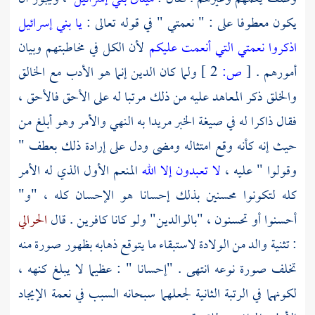
يكون معطوفا على : " نعمتي " في قوله تعالى :
يا بني إسرائيل
اذكروا نعمتي التي أنعمت عليكم
لأن الكل في مخاطبتهم وبيان
أمورهم .
[
ص:
2 ]
ولما كان الدين إنما هو الأدب مع الخالق
والخلق ذكر المعاهد عليه من ذلك مرتبا له على الأحق فالأحق ،
فقال ذاكرا له في صيغة الخبر مريدا به النهي والأمر وهو أبلغ من
حيث إنه كأنه وقع امتثاله ومضى ودل على إرادة ذلك بعطف "
وقولوا " عليه ،
لا تعبدون إلا الله
المنعم الأول الذي له الأمر
كله لتكونوا محسنين بذلك إحسانا هو الإحسان كله ، "و"
أحسنوا أو تحسنون ، "بالوالدين" ولو كانا كافرين . قال
الحرالي
: تثنية والد من الولادة لاستبقاء ما يتوقع ذهابه بظهور صورة منه
تخلف صورة نوعه انتهى . "إحسانا " : عظيما لا يبلغ كنهه ،
لكونهما في الرتبة الثانية لجعلهما سبحانه السبب في نعمة الإيجاد