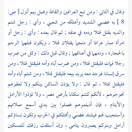
وقال في الثاني : ومن تبع العرافين والقافة وضل بهم أنزل
[
ص:
8 ]
به غضبي الشديد وأهلكه من شعبي ، وأي : رجل شتم
والديه يقتل قتلا ودمه في عنقه ; ثم قال بعده : وأي : رجل أو
امرأة صار عرافا أو منجما يقتلان قتلا ، ويكون قتلهما الرجم
بالحجارة ، ودمهما في أعناقهما ; وقال قبل ذلك : وكل من ضرب
رجلا فمات فليقتل قتلا ، ومن ضرب أباه وأمه فليقتل قتلا ، ومن
سرق إنسانا فوجد معه يريد بيعه فليقتل قتلا ، ومن شتم أباه وأمه
فليقتل قتلا ، ثم قال : ولا يؤذن الساكن بينكم ولا تعقوهم
تحوجوهم ، لأنكم كنتم سكانا بأرض
مصر
، ولا تؤذوا الأرامل
والأيتام ، فإن آذيتموهم فصلوا بين يدي أسمع صلاتهم
وأستجيب لهم فيشتد غضبي وأقتلكم في الحرب وتكون نساؤكم
أرامل وبنوكم يصيرون يتامى ، وإن أسلفت رزقك للمسكين