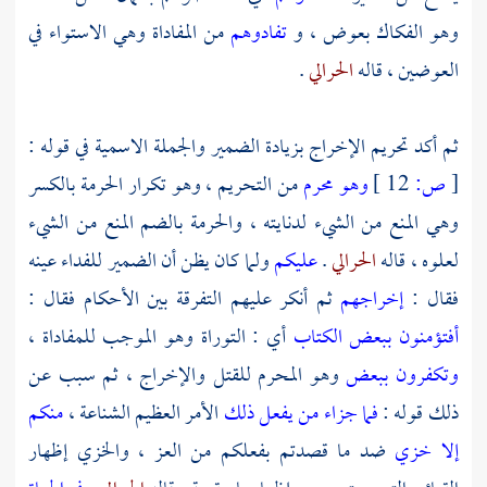
وهو الفكاك بعوض ، و
تفادوهم
من المفاداة وهي الاستواء في
العوضين ، قاله
الحرالي
.
ثم أكد تحريم الإخراج بزيادة الضمير والجملة الاسمية في قوله :
[
ص:
12 ]
وهو محرم
من التحريم ، وهو تكرار الحرمة بالكسر
وهي المنع من الشيء لدنايته ، والحرمة بالضم المنع من الشيء
لعلوه ، قاله
الحرالي
.
عليكم
ولما كان يظن أن الضمير للفداء عينه
فقال :
إخراجهم
ثم أنكر عليهم التفرقة بين الأحكام فقال :
أفتؤمنون ببعض الكتاب
أي : التوراة وهو الموجب للمفاداة ،
وتكفرون ببعض
وهو المحرم للقتل والإخراج ، ثم سبب عن
ذلك قوله :
فما جزاء من يفعل ذلك
الأمر العظيم الشناعة ،
منكم
إلا خزي
ضد ما قصدتم بفعلكم من العز ، والخزي إظهار