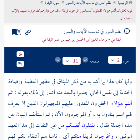
الرئيسية
نظم الدرر في تناسب الآيات والسور
سورة البقرة
تراجم الأعلام
قوله تعالى ثم أنتم هؤلاء تقتلون أنفسكم وتخرجون فريقا منكم من ديارهم تظاهرون عليهم بالإثم
والعدوان
نظم الدرر في تناسب الآيات والسور
البقاعي - برهان الدين أبي الحسن إبراهيم بن عمر البقاعي
جزء
صفحة
2
11
ولما كان هذا بما أكد به من ذكر الميثاق في مظهر العظمة وإضافة
الجناية إلى نفس الجاني جديرا بالبعد منه أشار إلى ذلك بقوله :
ثم
أنتم هؤلاء
الحقيرون المقدور عليهم المجهولون الذين لا يعرف
لهم اسم ينادون به ، أو الموجودون الآن ; ثم استأنف البيان عن
هذه الجملة فقال :
تقتلون أنفسكم
من غير التفات إلى هذا العهد
الوثيق ،
وتخرجون فريقا منكم
أي : ناسا هم أشقاء لكم فهم