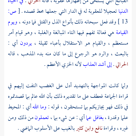
القبائح التي يستحى من إظهارها عقوبة ، قاله
الحرالي
.
في الحياة
الدنيا
تعجيلا للعقوبة له في الدار التي جعلها محط قصده .
[
ص:
13 ]
وقد فعل سبحانه ذلك بأنواع الذل والقتل فما دونه ،
ويوم
القيامة
هي فعالة تفهم فيها التاء المبالغة والغلبة ، وهو قيام أمر
مستعظم ، والقيام هو الاستقلال بأعباء ثقيلة ،
يردون
أي :
بالبعث ، والرد هو الرجوع إلى ما كان منه بدء المذهب ، قاله
الحرالي
.
إلى أشد العذاب
لأنه الخزي الأعظم .
ولما كانت المواجهة بالتهديد أدل على الغضب التفت إليهم في
قراءة الجماعة فعطف على ما تقديره ذلك بأن الله عالم بما قصدتموه
في ذلك فهو يجازيكم بما تستحقون ، قوله :
وما الله
أي : المحيط
علما وقدرة ،
بغافل عما
أي : عن شيء بما ،
تعملون
من ذلك ومن
غيره ، وقراءة
نافع
وابن كثير
بالغيب على الأسلوب الماضي .