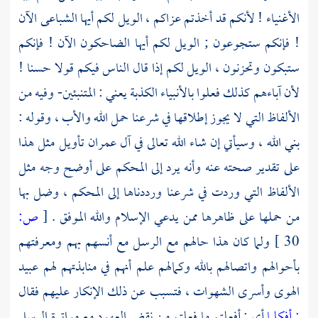
الأغنياء ! لأنكم قد أخذتم عزاكم ، الويل لكم أيها الشباعى الآن
! فإنكم ستجوعون ; الويل لكم أيها الضاحكون الآن ! فإنكم
ستبكون وتحزنون ، الويل لكم إذا قال الناس فيكم قولا حسنا !
لأن آباءهم كذلك فعلوا بالأنبياء الكذبة يعني : المتنبئين- وفيه من
الألفاظ التي لا يجوز إطلاقها في شرعنا حمل الله والأب ، وقوله :
بني الله ، وسيأتي إن شاء الله تعالى في آل عمران تأويل مثل هذا
على تقدير صحته عنه وأنه يرد إلى المحكم على أوضح وجه مثل
الألفاظ التي وردت في شرعنا ورددناها إلى المحكم ، وضل بها
من حملها على ظاهرها ممن يدعي الإسلام والله الموفق .
[
ص:
30 ]
ولما كان هذا حالهم مع الرسل مع أنسهم بهم ومعرفتهم
بأحوالهم واتصالهم بالله وكمالهم علم أنهم في منابذتهم لهم عبيد
الهوى وأسرى الشهوات ، فتسبب عن ذلك الإنكار عليهم فقال
:
أفكلما
أي : أفعلتم ما فعلتم من نقض العهود مع مواترة الرسل