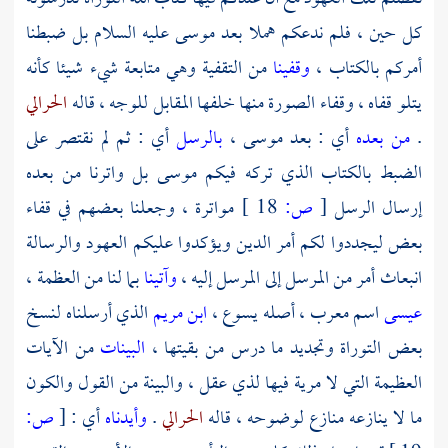
كل حين ، فلم ندعكم هملا بعد
موسى
عليه السلام بل ضبطنا
أمركم بالكتاب ،
وقفينا
من التقفية وهي متابعة شيء شيئا كأنه
يتلو قفاه ، وقفاء الصورة منها خلفها المقابل للوجه ، قاله
الحرالي
.
من بعده
أي : بعد
موسى
،
بالرسل
أي : ثم لم نقتصر على
الضبط بالكتاب الذي تركه فيكم
موسى
بل واترنا من بعده
إرسال الرسل
[
ص:
18 ]
مواترة ، وجعلنا بعضهم في قفاء
بعض ليجددوا لكم أمر الدين ويؤكدوا عليكم العهود والرسالة
انبعاث أمر من المرسل إلى المرسل إليه ،
وآتينا
بما لنا من العظمة ،
عيسى
اسم معرب ، أصله
يسوع
،
ابن مريم
الذي أرسلناه لنسخ
بعض التوراة وتجديد ما درس من بقيتها ،
البينات
من الآيات
العظيمة التي لا مرية فيها لذي عقل ، والبينة من القول والكون
ما لا ينازعه منازع لوضوحه ، قاله
الحرالي
.
وأيدناه
أي :
[
ص: