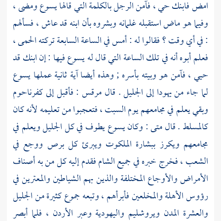
امض فابنك حي ، فآمن الرجل بالكلمة التي قالها
يسوع
ومضى ،
وفيما هو ماض استقبله غلمانه وبشروه بأن ابنه قد عاش ، فسألهم
: في أي وقت ؟ فقالوا له : أمس في الساعة السابعة تركته الحمى ،
فعلم أبوه أنه في تلك الساعة التي قال له
يسوع
فيها : إن ابنك قد
حيي ، فآمن هو وبيته بأسره ; وهذه أيضا آية ثانية عملها
يسوع
لما جاء من
يهودا
إلى
الجليل
. قال
مرقس
: فأقبل إلى
كفرناحوم
وبقي يعلم في مجامعهم يوم السبت ، فتعجبوا من تعليمه لأنه كان
كالمسلط . قال
متى
: وكان
يسوع
يطوف في كل
الجليل
ويعلم في
مجامعهم ويكرز ببشارة الملكوت ويبرئ كل برص ووجع في
الشعب ، فخرج خبره في جميع
الشام
فقدم إليه كل من به أصناف
الأمراض والأوجاع المختلفة والذين بهم الشياطين والمعترين في
رؤوس الأهلة والمخلعين فأبرأهم ، وتبعه جموع كثيرة من
الجليل
والعشرة المدن ويروشليم واليهودية وعبر
الأردن
، فلما أبصر