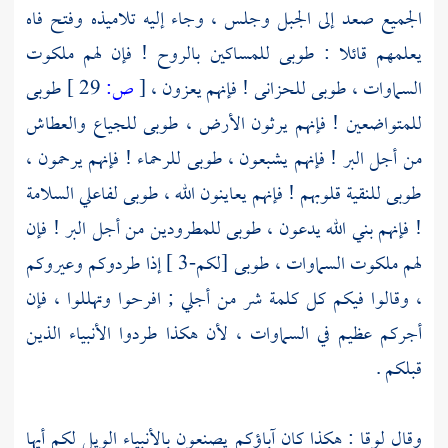
الجميع صعد إلى الجبل وجلس ، وجاء إليه تلاميذه وفتح فاه
يعلمهم قائلا : طوبى للمساكين بالروح ! فإن لهم ملكوت
السماوات ، طوبى للحزانى ! فإنهم يعزون ،
[
ص:
29 ]
طوبى
للمتواضعين ! فإنهم يرثون الأرض ، طوبى للجياع والعطاش
من أجل البر ! فإنهم يشبعون ، طوبى للرحماء ! فإنهم يرحمون ،
طوبى للنقية قلوبهم ! فإنهم يعاينون الله ، طوبى لفاعلي السلامة
! فإنهم بني الله يدعون ، طوبى للمطرودين من أجل البر ! فإن
لهم ملكوت السماوات ، طوبى [لكم-3 ] إذا طردوكم وعيروكم
، وقالوا فيكم كل كلمة شر من أجلي ; افرحوا وتهللوا ، فإن
أجركم عظيم في السماوات ، لأن هكذا طردوا الأنبياء الذين
قبلكم .
وقال
لوقا
: هكذا كان آباؤكم يصنعون بالأنبياء الويل لكم أيها