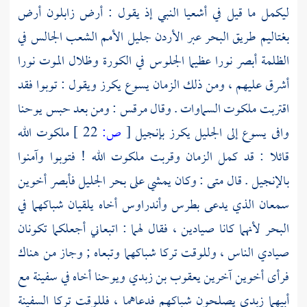
ليكمل ما قيل في أشعيا النبي إذ يقول : أرض زابلون أرض
بغتاليم طريق البحر عبر
الأردن
جليل الأمم الشعب الجالس في
الظلمة أبصر نورا عظيما الجلوس في الكورة وظلال الموت نورا
أشرق عليهم ، ومن ذلك الزمان
يسوع
يكرز ويقول : توبوا فقد
اقتربت ملكوت السماوات . وقال
مرقس
: ومن بعد حبس
يوحنا
وافى
يسوع
إلى الجليل يكرز بإنجيل
[
ص:
22 ]
ملكوت الله
قائلا : قد كمل الزمان وقربت ملكوت الله ! فتوبوا وآمنوا
بالإنجيل . قال
متى
: وكان يمشي على بحر
الجليل
فأبصر أخوين
سمعان
الذي يدعى
بطرس
وأندراوس
أخاه يلقيان شباكهما في
البحر لأنهما كانا صيادين ، فقال لهما : اتبعاني أجعلكما تكونان
صيادي الناس ، وللوقت تركا شباكهما وتبعاه ; وجاز من هناك
فرأى أخوين آخرين
يعقوب بن زبدي
ويوحنا
أخاه في سفينة مع
أبيهما
زبدي
يصلحون شباكهم فدعاهما ، فللوقت تركا السفينة