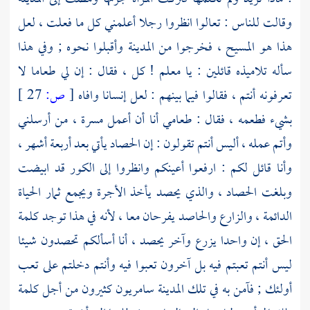
وقالت للناس : تعالوا انظروا رجلا أعلمني كل ما فعلت ، لعل
هذا هو
المسيح
، فخرجوا من المدينة وأقبلوا نحوه ; وفي هذا
سأله تلاميذه قائلين : يا معلم ! كل ، فقال : إن لي طعاما لا
تعرفونه أنتم ، فقالوا فيما بينهم : لعل إنسانا وافاه
[
ص:
27 ]
بشيء فطعمه ، فقال : طعامي أنا أن أعمل مسرة ، من أرسلني
وأتم عمله ، أليس أنتم تقولون : إن الحصاد يأتي بعد أربعة أشهر ،
وأنا قائل لكم : ارفعوا أعينكم وانظروا إلى الكور قد ابيضت
وبلغت الحصاد ، والذي يحصد يأخذ الأجرة ويجمع ثمار الحياة
الدائمة ، والزارع والحاصد يفرحان معا ، لأنه في هذا توجد كلمة
الحق ، إن واحدا يزرع وآخر يحصد ، أنا أسألكم تحصدون شيئا
ليس أنتم تعبتم فيه بل آخرون تعبوا فيه وأنتم دخلتم على تعب
أولئك ; فآمن به في تلك المدينة سامريون كثيرون من أجل كلمة