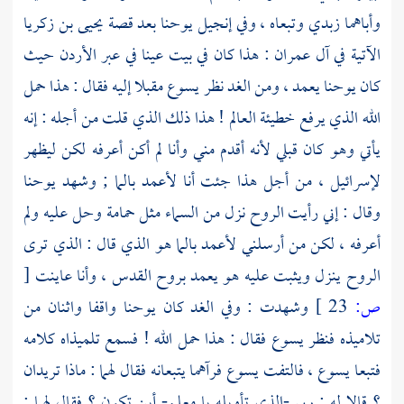
وأباهما
زبدي
وتبعاه ، وفي إنجيل
يوحنا
بعد قصة
يحيى بن زكريا
الآتية في آل عمران : هذا كان في بيت عينا في عبر
الأردن
حيث
كان
يوحنا
يعمد ، ومن الغد نظر
يسوع
مقبلا إليه فقال : هذا حمل
الله الذي يرفع خطيئة العالم ! هذا ذلك الذي قلت من أجله : إنه
يأتي وهو كان قبلي لأنه أقدم مني وأنا لم أكن أعرفه لكن ليظهر
لإسرائيل ، من أجل هذا جئت أنا لأعمد بالما ; وشهد
يوحنا
وقال : إني رأيت الروح نزل من السماء مثل حمامة وحل عليه ولم
أعرفه ، لكن من أرسلني لأعمد بالما هو الذي قال : الذي ترى
الروح ينزل ويثبت عليه هو يعمد بروح القدس ، وأنا عاينت
[
ص:
23 ]
وشهدت : وفي الغد كان
يوحنا
واقفا واثنان من
تلاميذه فنظر
يسوع
فقال : هذا حمل الله ! فسمع تلميذاه كلامه
فتبعا يسوع ، فالتفت
يسوع
فرآهما يتبعانه فقال لهما : ماذا تريدان
؟ قالا له : ربي -الذي تأويله يا معلم- أين تكون ؟ فقال لهما :