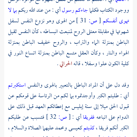
ووجود الكتاب فكلما
جاءكم رسول
أي : من عند الله ربكم
بما لا
تهوى أنفسكم
[
ص:
31 ]
من الهوى وهو نزوع النفس لسفل
شهوتها في مقابلة معتلى الروح لمنبعث انبساطه ، كأن النفس ثقيل
الباطن بمنزلة الماء والتراب ، والروح خفيف الباطن بمنزلة
الهواء والنار ، وكأن العقل متسع الباطن بمنزلة اتساع النور في
كلية الكون علوا وسفلا ، قاله
الحرالي
.
وقد دل على أن المراد الباطل بالتعبير بالهوى والنفس
استكبرتم
أي : طلبتم الكبر وأوجدتموه بما لكم من الرئاسة على قومكم عن
قبول الحق ميلا إلى سنة إبليس مع إعطائكم العهد قبل ذلك على
الدوام على اتباعه
ففريقا
أي :
[
ص:
32 ]
فتسبب عن طلبكم
الكبر أنكم فريقا ،
كذبتم
كعيسى
ومحمد
عليهما الصلاة والسلام ،