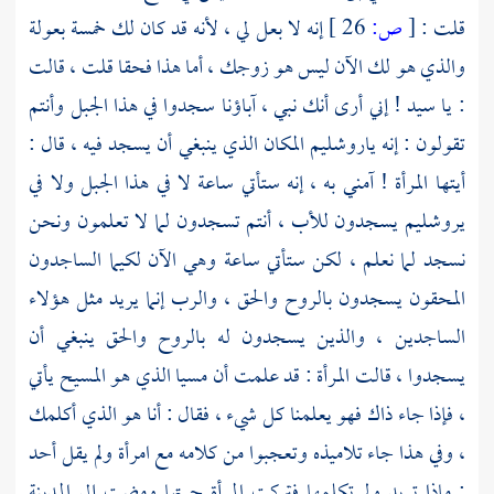
قلت :
[
ص:
26 ]
إنه لا بعل لي ، لأنه قد كان لك خمسة بعولة
والذي هو لك الآن ليس هو زوجك ، أما هذا فحقا قلت ، قالت
: يا سيد ! إني أرى أنك نبي ، آباؤنا سجدوا في هذا الجبل وأنتم
تقولون : إنه
ياروشليم
المكان الذي ينبغي أن يسجد فيه ، قال :
أيتها المرأة ! آمني به ، إنه ستأتي ساعة لا في هذا الجبل ولا في
يروشليم يسجدون للأب ، أنتم تسجدون لما لا تعلمون ونحن
نسجد لما نعلم ، لكن ستأتي ساعة وهي الآن لكيما الساجدون
المحقون يسجدون بالروح والحق ، والرب إنما يريد مثل هؤلاء
الساجدين ، والذين يسجدون له بالروح والحق ينبغي أن
يسجدوا ، قالت المرأة : قد علمت أن مسيا الذي هو
المسيح
يأتي
، فإذا جاء ذاك فهو يعلمنا كل شيء ، فقال : أنا هو الذي أكلمك
، وفي هذا جاء تلاميذه وتعجبوا من كلامه مع امرأة ولم يقل أحد
: ماذا تريد ولم تكلمها فتركت المرأة جرتها ومضت إلى المدينة