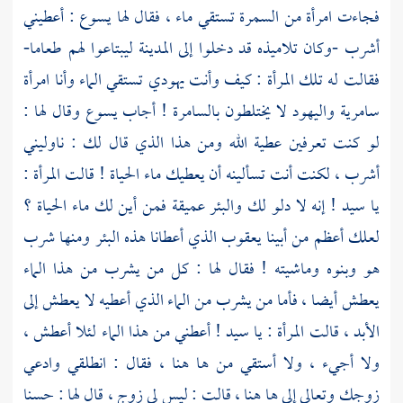
فجاءت امرأة من السمرة تستقي ماء ، فقال لها
يسوع
: أعطيني
أشرب -وكان تلاميذه قد دخلوا إلى المدينة ليبتاعوا لهم طعاما-
فقالت له تلك المرأة : كيف وأنت يهودي تستقي الماء وأنا امرأة
سامرية واليهود لا يختلطون بالسامرة ! أجاب
يسوع
وقال لها :
لو كنت تعرفين عطية الله ومن هذا الذي قال لك : ناوليني
أشرب ، لكنت أنت تسألينه أن يعطيك ماء الحياة ! قالت المرأة :
يا سيد ! إنه لا دلو لك والبئر عميقة فمن أين لك ماء الحياة ؟
لعلك أعظم من أبينا
يعقوب
الذي أعطانا هذه البئر ومنها شرب
هو وبنوه وماشيته ! فقال لها : كل من يشرب من هذا الماء
يعطش أيضا ، فأما من يشرب من الماء الذي أعطيه لا يعطش إلى
الأبد ، قالت المرأة : يا سيد ! أعطني من هذا الماء لئلا أعطش ،
ولا أجيء ، ولا أستقي من ها هنا ، فقال : انطلقي وادعي
زوجك وتعالي إلى ها هنا ، قالت : ليس لي زوج ، قال لها : حسنا