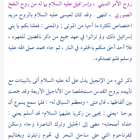
روح الأمر الديني
،
وإسرافيل
عليه السلام بما له من روح النفخ
الصوري
، انتهى . وقد كان
لعيسى
عليه السلام بالروح مزيد
اختصاص لكثرة ما أحيا من الموتى ; والمعنى : فعلنا بكم يا بني
إسرائيل ذلك ولم تزالوا في عهد جميع من ذكر ناقضين للعهود ،
فلا أحد أحق منكم بالخلود في النار ، ثم جاء
محمد
صلى الله عليه
وسلم فلم تصدقوه .
ذكر شيء من الإنجيل يدل على أنه عليه السلام أتى بالبينات مع
تأييده بروح القدس مستخلصا من الأناجيل الأربعة وقد جمعت
بين ألفاظها ، قال
متى
- ومعظم السياق له- : فلما سمع
يسوع
أن
يوحنا -يعني : يحيى بن زكريا
عليهما السلام- قد أسلم يعني :
خذله أصحابه- مضى إلى
الجليل
وترك
الناصرة
وجاء وسكن
كفرناحوم
التي على ساحل البحر في تخوم زابلون وبغتاليم