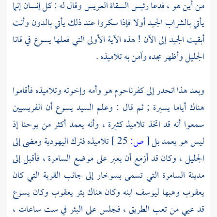
من أين هو ، فدعا رئيس السقاة العريس وقال له : كل إنسان إنما
يأتي بالشراب الجيد أولا فإذا سكروا عند ذلك يأتي بالدون وأنت
أبقيت الجيد إلى الآن ! هذه الآية الأولى التي فعلها
يسوع
في قانا
الجليل وأظهر مجده وآمن به تلاميذه .
وبعد هذا انحدر إلى
كفرناحوم
هو وأمه وإخوته وتلاميذه فأقاموا
هناك أياما يسيرة ; ثم قال : وعلم السيد
يسوع
أن الفريسيين
سمعوا أنه قد اتخذ تلاميذ كثيرة ، وأنه يعمد أكثر من
يوحنا
إذ
ليس هو يعمد بل
[
ص:
25 ]
تلاميذه فترك اليهودية ومضى إلى
الجليل
، وكان قد أزمع أن يعبر على موضع السامرة ، فأقبل إلى
مدينة
السامرة
التي تسمى
بسوخار
إلى جانب القرية التي كان
يعقوب
وهبها
ليوسف
ابنه وكان هناك بئر
يعقوب
وكان
يسوع
قد عيي من تعب الطريق ، فجلس على البئر في ست ساعات ،