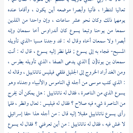
تعاليا لتنظرا ، فأتيا وأبصرا موضعه أين يكون ، وأقاما عنده
يومهما ذلك وكان نحو عشر ساعات ، وإن واحدا من اللذين
سمعا من
يوحنا
وتبعا
يسوع
كان
أندراوس
أخا
سمعان
وإنه
أبصرا ولا
سمعان
أخاه وقال له : قد وجدنا مسيا -الذي تأويله
المسيح-
فجاء به إلى
يسوع
; فلما نظر إليه
يسوع
، قال له : أنت
سمعان بن يونا[ن
] الذي يدعى الصفا ، الذي تأويله
بطرس
،
ومن الغد أراد الخروج إلى
الجليل
فلقي
فيليس ناتاناييل
، وقاله له
: الذي كتب
موسى
من أجله في الناموس والأنبياء وجدناه وهو
يسوع
الذي من
الناصرة
، فقال له
ناتاناييل
: هل يمكن أن يخرج
من
الناصرة
شيء فيه صلاح ؟ فقال له
فيليس
: تعال وانظر ، فلما
رأى
يسوع
ناتاناييل
مقبلا إليه قال : من أجله هذا حقا إسرائيلي
لا غش فيه ، فقال له
ناتاناييل
: من أين تعرفني ؟ فقال له
يسوع