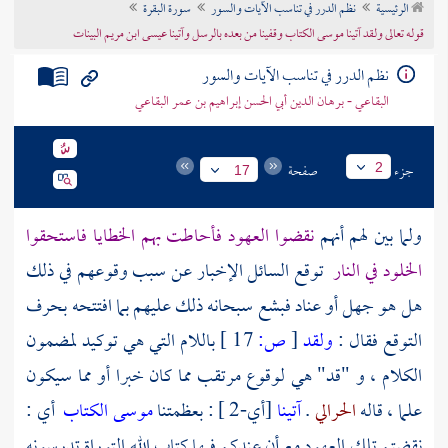
الرئيسية
نظم الدرر في تناسب الآيات والسور
سورة البقرة
تراجم الأعلام
قوله تعالى ولقد آتينا موسى الكتاب وقفينا من بعده بالرسل وآتينا عيسى ابن مريم البينات
نظم الدرر في تناسب الآيات والسور
البقاعي - برهان الدين أبي الحسن إبراهيم بن عمر البقاعي
جزء
صفحة
2
17
ولما بين لهم أنهم
نقضوا العهود فأحاطت بهم الخطايا فاستحقوا
الخلود في النار
توقع السائل الإخبار عن سبب وقوعهم في ذلك
هل هو جهل أو عناد فبشع سبحانه ذلك عليهم بما افتتحه بحرف
التوقع فقال :
ولقد
[
ص:
17 ]
باللام التي هي توكيد لمضمون
الكلام ، و "قد" هي لوقوع مرتقب مما كان خبرا أو مما سيكون
علما ، قاله
الحرالي
.
آتينا
[أي-2 ] : بعظمتنا
موسى الكتاب
أي :
نقضتم تلك العهود مع أن عندكم فيها كتاب الله التوراة تدرسونه