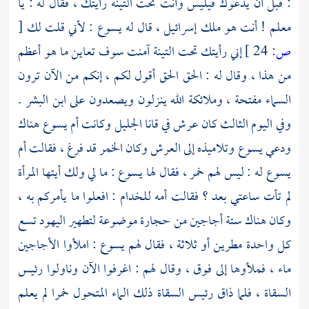
: قبل أن يدعوك
فيليس
وأنت تحت التينة رأيتك ، فقال له : يا
معلم ! أنت هو ملك إسرائيل ، قال له
يسوع
: لأني قلت لك
[
ص:
24 ]
إني رأيتك تحت التينة آمنت سوف تعاين ما هو أعظم
من هذا ، وقال له : الحق الحق أقول لكم ، إنكم من الآن ترون
السماء مفتحة ، وملائكة الله ينزلون ويصعدون على ابن البشر .
وفي اليوم الثالث كان عرش في
قانا الجليل
وكانت
أم يسوع
هناك
ودعي
يسوع
وتلاميذه إلى العرش وكان الخمر قد فرغ ، فقالت
أم
يسوع
له : ليس لهم خمر ، فقال لها
يسوع
: ما لي ولك أيتها المرأة
لم تأت ساعتي بعد ؟ فقالت أمه للخدام : افعلوا ما يأمركم به ،
وكان هناك ستة أجاجين من حجارة موضوعة لتطهير اليهود تسع
كل واحدة مطرين أو ثلاثة ، فقال لهم
يسوع
: املأوا الأجاجين
ماء ، فملأوها إلى فوق ، وقال لهم : اغرفوا الآن وناولوا رئيس
السقاة ، فلما ذاق رئيس السقاة ذلك الماء المتحول خمرا لم يعلم