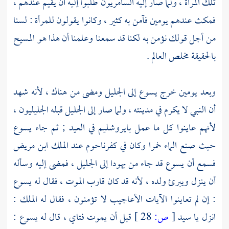
تلك المرأة ، ولما صار إليه السامريون طلبوا إليه أن يقيم عندهم ،
فمكث عندهم يومين فآمن به كثير ، وكانوا يقولون للمرأة : لسنا
من أجل قولك نؤمن به لكنا قد سمعنا وعلمنا أن هذا هو
المسيح
بالحقيقة مخلص العالم .
وبعد يومين خرج
يسوع
إلى
الجليل
ومضى من هناك ، لأنه شهد
أن النبي لا يكرم في مدينته ، ولما صار إلى
الجليل
قبله الجليليون ،
لأنهم عاينوا كل ما عمل بايروشليم في العيد ; ثم جاء
يسوع
حيث صنع الماء خمرا وكان في
كفرناحوم
عند الملك ابن مريض
فسمع أن
يسوع
قد جاء من
يهودا
إلى
الجليل
، فمضى إليه وسأله
أن ينزل ويبرئ ولده ، لأنه قد كان قارب الموت ، فقال له
يسوع
: إن لم تعاينوا الآيات الأعاجيب لا تؤمنون ، فقال له الملك :
انزل يا سيد
[
ص:
28 ]
قبل أن يموت فتاي ، قال له
يسوع
: