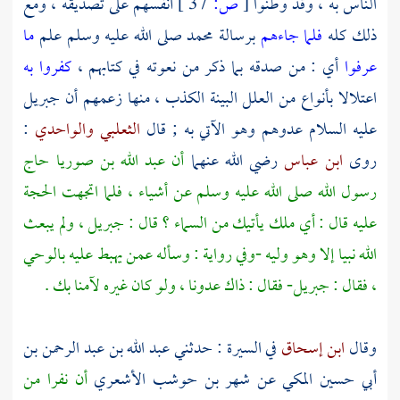
الناس به ، وقد وطنوا
[
ص:
37 ]
أنفسهم على تصديقه ، ومع
ذلك كله
فلما جاءهم
برسالة
محمد
صلى الله عليه وسلم علم
ما
عرفوا
أي : من صدقه بما ذكر من نعوته في كتابهم ،
كفروا به
اعتلالا بأنواع من العلل البينة الكذب ، منها زعمهم أن
جبريل
عليه السلام عدوهم وهو الآتي به ; قال
الثعلبي
والواحدي
:
روى
ابن عباس
رضي الله عنهما
أن
عبد الله بن صوريا
حاج
رسول الله صلى الله عليه وسلم عن أشياء ، فلما اتجهت الحجة
عليه قال : أي ملك يأتيك من السماء ؟ قال :
جبريل
، ولم يبعث
الله نبيا إلا وهو وليه -وفي رواية : وسأله عمن يهبط عليه بالوحي
، فقال :
جبريل-
فقال : ذاك عدونا ، ولو كان غيره لآمنا بك .
وقال
ابن إسحاق
في السيرة : حدثني
عبد الله بن عبد الرحمن بن
أبي حسين المكي
عن
شهر بن حوشب الأشعري
أن نفرا من