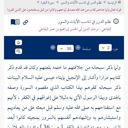
الرئيسية
نظم الدرر في تناسب الآيات والسور
سورة البقرة
تراجم الأعلام
قوله تعالى ولما جاءهم كتاب من عند الله مصدق لما معهم وكانوا من قبل يستفتحون على الذين كفروا
نظم الدرر في تناسب الآيات والسور
البقاعي - برهان الدين أبي الحسن إبراهيم بن عمر البقاعي
جزء
صفحة
2
36
ولما ذكر سبحانه من جلافتهم ما ختمه بلعنهم وكان قد قدم ذكر
كتابهم مرارا وأشار إلى الإنجيل بإيتاء
عيسى
عليه السلام البينات
ذكر سبحانه كفرهم بهذا الكتاب الذي مقصود السورة وصفه
بالهدى وبهذا الرسول الآتي به دليلا على إغراقهم في الكفر ، لأنهم
مع استفتاحهم به صلى الله عليه وسلم قبل مبعثه على من يعاديهم
واستبشارهم به وإشهادهم أنفسهم بالسرور بمجيئه كانوا أبعد
الناس من دعوته تماديا في الكفر
[
ص:
36 ]
وتقيدا بالضلال ;