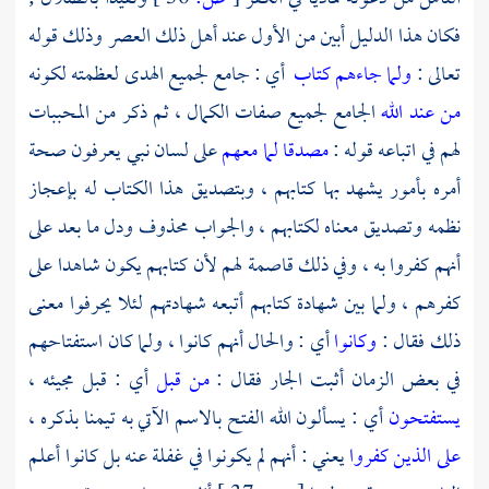
فكان هذا الدليل أبين من الأول عند أهل ذلك العصر وذلك قوله
تعالى :
ولما جاءهم كتاب
أي : جامع لجميع الهدى لعظمته لكونه
من عند الله
الجامع لجميع صفات الكمال ، ثم ذكر من المحببات
لهم في اتباعه قوله :
مصدقا لما معهم
على لسان نبي يعرفون صحة
أمره بأمور يشهد بها كتابهم ، وبتصديق هذا الكتاب له بإعجاز
نظمه وتصديق معناه لكتابهم ، والجواب محذوف ودل ما بعد على
أنهم كفروا به ، وفي ذلك قاصمة لهم لأن كتابهم يكون شاهدا على
كفرهم ، ولما بين شهادة كتابهم أتبعه شهادتهم لئلا يحرفوا معنى
ذلك فقال :
وكانوا
أي : والحال أنهم كانوا ، ولما كان استفتاحهم
في بعض الزمان أثبت الجار فقال :
من قبل
أي : قبل مجيئه ،
يستفتحون
أي : يسألون الله الفتح بالاسم الآتي به تيمنا بذكره ،
على الذين كفروا
يعني : أنهم لم يكونوا في غفلة عنه بل كانوا أعلم