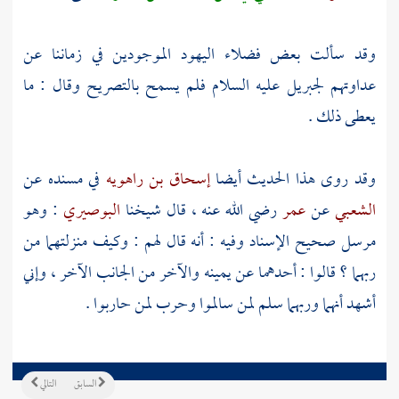
وقد سألت بعض فضلاء اليهود الموجودين في زماننا عن
عداوتهم
لجبريل
عليه السلام فلم يسمح بالتصريح وقال : ما
يعطى ذلك .
وقد روى هذا الحديث أيضا
إسحاق بن راهويه
في مسنده عن
الشعبي
عن
عمر
رضي الله عنه ، قال شيخنا
البوصيري
: وهو
مرسل صحيح الإسناد وفيه : أنه قال لهم : وكيف منزلتهما من
ربهما ؟ قالوا : أحدهما عن يمينه والآخر من الجانب الآخر ، وإني
أشهد أنهما وربهما سلم لمن سالموا وحرب لمن حاربوا .
السابق
التالي