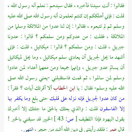
فقالوا : أنت سيدنا فأخبره ، فقال سيدهم : نعلم أنه رسول الله ،
قلت : فإني أهلككم إن كنتم تعلمون أنه رسول الله صلى الله عليه
وسلم ثم لم تتبعوه ، فقالوا : إن لنا عدوا من الملائكة وسلما من
الملائكة ، فقلت : من عدوكم ومن سلمكم ؟ قالوا : عدونا
جبريل
، قلت : ومن سلمكم ؟ قالوا :
ميكائيل
، قلت : فإني
أشهد ما يحل
لجبريل
أن يعادي سلم
ميكائيل
، وما يحل
لميكائيل
أن يسالم عدو
جبريل
، وإنهما جميعا ومن معهما أعداء لمن عادوا
وسلم لمن سالموا ، ثم قمت فاستقبلني -يعني رسول الله صلى
الله عليه وسلم- فقال : يا
ابن الخطاب
ألا أقرئك آيات ؟ فقرأ :
من كان عدوا لجبريل فإنه نـزله على قلبك
حتى بلغ
وما يكفر بها
إلا الفاسقون
قلت : والذي بعثك بالحق ما جئتك إلا أخبرك
بقول اليهود فإذا اللطيف
[
ص:
43 ]
الخبير قد سبقني بالخبر !
قال
عمر
: فلقد رأيتني في دين الله أشد من حجر ،
انتهى .