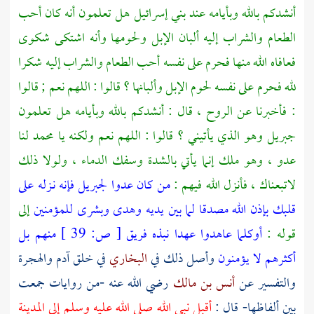
أنشدكم بالله وبأيامه عند بني إسرائيل هل تعلمون أنه كان أحب
الطعام والشراب إليه ألبان الإبل ولحومها وأنه اشتكى شكوى
فعافاه الله منها فحرم على نفسه أحب الطعام والشراب إليه شكرا
لله فحرم على نفسه لحوم الإبل وألبانها ؟ قالوا : اللهم نعم ; قالوا
: فأخبرنا عن الروح ، قال : أنشدكم بالله وبأيامه هل تعلمون
جبريل
وهو الذي يأتيني ؟ قالوا : اللهم نعم ولكنه يا
محمد
لنا
عدو ، وهو ملك إنما يأتي بالشدة وسفك الدماء ، ولولا ذلك
لاتبعناك ، فأنزل الله فيهم :
من كان عدوا لجبريل فإنه نـزله على
قلبك بإذن الله مصدقا لما بين يديه وهدى وبشرى للمؤمنين
إلى
قوله :
أوكلما عاهدوا عهدا نبذه فريق
[
ص:
39 ]
منهم بل
أكثرهم لا يؤمنون
وأصل ذلك في
البخاري
في خلق
آدم
والهجرة
والتفسير عن
أنس بن مالك
رضي الله عنه -من روايات جمعت
بين ألفاظها- قال :
أقبل نبي الله صلى الله عليه وسلم إلى
المدينة