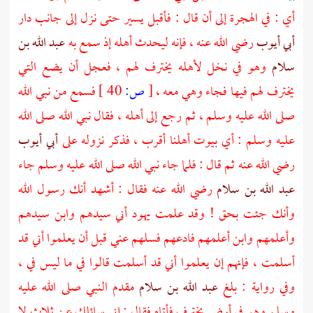
أي : في الهجرة إلى أن قال : فأقبل يسير حتى نزل إلى جانب دار
أبي أيوب
رضي الله عنه ، فإنه ليحدث أهله إذ سمع به
عبد الله بن
سلام
وهو في نخل لأهله يخترف لهم ، فعجل أن يضع التي
يخترف لهم فيها فجاء وهي معه ،
[
ص:
40 ]
فسمع من نبي الله
صلى الله عليه وسلم ، ثم رجع إلى أهله ، فقال نبي الله صلى الله
عليه وسلم : أي بيوت أهلنا أقرب ، فذكر نزوله على
أبي أيوب
رضي الله عنه ثم قال : فلما جاء نبي الله صلى الله عليه وسلم جاء
عبد الله بن سلام
رضي الله عنه فقال : أشهد أنك رسول الله
وأنك جئت بحق ! وقد علمت يهود أني سيدهم وابن سيدهم
وأعلمهم وابن أعلمهم فادعهم فسلهم عني قبل أن يعلموا أني قد
أسلمت ، فإنهم إن يعلموا أني قد أسلمت قالوا في ما ليس في ،
وفي رواية : بلغ
عبد الله بن سلام
مقدم النبي صلى الله عليه
وسلم وهو في أرض يخترف فأتاه فقال : إني سائلك عن ثلاث لا