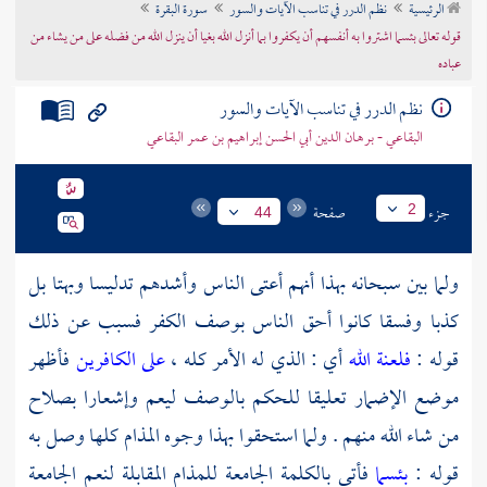
الرئيسية
نظم الدرر في تناسب الآيات والسور
سورة البقرة
تراجم الأعلام
قوله تعالى بئسما اشتروا به أنفسهم أن يكفروا بما أنزل الله بغيا أن ينزل الله من فضله على من يشاء من
عباده
نظم الدرر في تناسب الآيات والسور
البقاعي - برهان الدين أبي الحسن إبراهيم بن عمر البقاعي
جزء
صفحة
2
44
ولما بين سبحانه بهذا أنهم أعتى الناس وأشدهم تدليسا وبهتا بل
كذبا وفسقا كانوا أحق الناس بوصف الكفر فسبب عن ذلك
قوله :
فلعنة الله
أي : الذي له الأمر كله ،
على الكافرين
فأظهر
موضع الإضمار تعليقا للحكم بالوصف ليعم وإشعارا بصلاح
من شاء الله منهم . ولما استحقوا بهذا وجوه المذام كلها وصل به
قوله :
بئسما
فأتى بالكلمة الجامعة للمذام المقابلة لنعم الجامعة