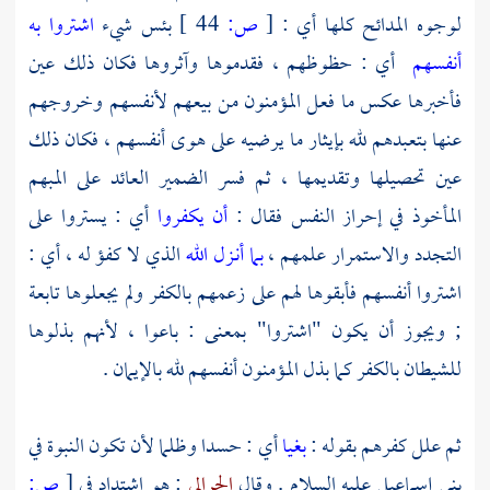
لوجوه المدائح كلها أي :
[
ص:
44 ]
بئس شيء
اشتروا به
أنفسهم
أي : حظوظهم ، فقدموها وآثروها فكان ذلك عين
فأخبرها عكس ما فعل المؤمنون من بيعهم لأنفسهم وخروجهم
عنها بتعبدهم لله بإيثار ما يرضيه على هوى أنفسهم ، فكان ذلك
عين تحصيلها وتقديمها ، ثم فسر الضمير العائد على المبهم
المأخوذ في إحراز النفس فقال :
أن يكفروا
أي : يستروا على
التجدد والاستمرار علمهم ،
بما أنـزل الله
الذي لا كفؤ له ، أي :
اشتروا أنفسهم فأبقوها لهم على زعمهم بالكفر ولم يجعلوها تابعة
; ويجوز أن يكون "اشتروا" بمعنى : باعوا ، لأنهم بذلوها
للشيطان بالكفر كما بذل المؤمنون أنفسهم لله بالإيمان .
ثم علل كفرهم بقوله :
بغيا
أي : حسدا وظلما لأن تكون النبوة في
بني
إسماعيل
عليه السلام . وقال
الحرالي
: هو اشتداد في
[
ص: