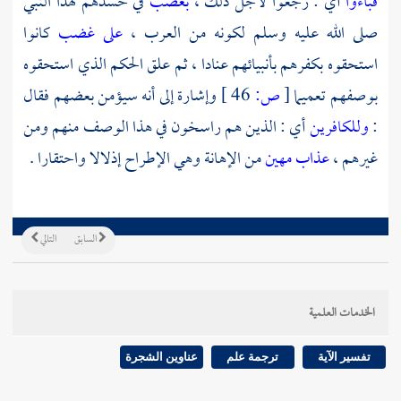
فباءوا
أي : رجعوا لأجل ذلك ،
بغضب
في حسدهم لهذا النبي
صلى الله عليه وسلم لكونه من العرب ،
على غضب
كانوا
استحقوه بكفرهم بأنبيائهم عنادا ، ثم علق الحكم الذي استحقوه
بوصفهم تعميما
[
ص:
46 ]
وإشارة إلى أنه سيؤمن بعضهم فقال
:
وللكافرين
أي : الذين هم راسخون في هذا الوصف منهم ومن
غيرهم ،
عذاب مهين
من الإهانة وهي الإطراح إذلالا واحتقارا .
السابق
التالي
الخدمات العلمية
تفسير الآية
ترجمة علم
عناوين الشجرة