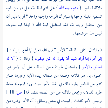
دلالة قولهم : {
فثم وجه الله
} على فثم قبلة الله هل هو من باب
تسمية القبلة وجها باعتبار أن الوجه والجهة واحد ؟ أو باعتبار أن
من استقبل وجه الله فقد استقبل قبلة الله ؟ فهذا فيه بحوث
ليس هذا موضعها .
( والمثال الثاني : لفظة " الأمر " فإن الله تعالى لما أخبر بقوله : {
إنما أمره إذا أراد شيئا أن يقول له كن فيكون
} وقال : {
ألا له
الخلق والأمر
} واستدل طوائف من
السلف
على أن الأمر غير
مخلوق بل هو كلامه وصفة من صفاته بهذه الآية وغيرها صار
كثير من الناس يطرد ذلك في لفظ الأمر حيث ورد فيجعله صفة
طردا للدلالة ويجعل دلالته على غير الصفة نقضا لها
[
ص:
18 ]
وليس الأمر كذلك ; فبينت في بعض رسائلي : أن الأمر وغيره من