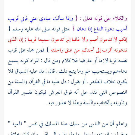
والكلام على قوله تعالى : {
وإذا سألك عبادي عني فإني قريب
أجيب دعوة الداع إذا دعان
}
مثل قوله صلى الله عليه وسلم {
إنكم لا تدعون أصم ولا غائبا إنما تدعون سميعا قريبا ; إن الذي
تدعونه أقرب إلى أحدكم من عنق راحلته
} فمن حمله على قرب
نفسه قربا لازما أو عارضا فلا كلام ومن قال : المراد كونه يسمع
دعاءهم ويستجيب لهم وما يتبع ذلك . قال : دل عليه السياق فلا
يكون خلاف الظاهر . أو يقول : دل عليه ما في القرآن والسنة من
النصوص التي تدل على أنه فوق العرش فيكون تفسير القرآن
وتأويله بالكتاب والسنة وهذا لا محذور فيه .
واعلم أن من الناس من سلك هذا المسلك في نفس " المعية "
ويقول : إنه محمول على ما دل عليه السياق . وإن كان خلاف