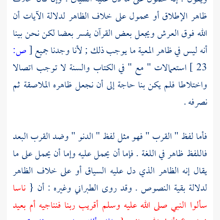
ظاهر الإطلاق أو محمول على خلاف الظاهر لدلالة الآيات أن
الله فوق العرش ويجعل بعض القرآن يفسر بعضا لكن نحن بينا
أنه ليس في ظاهر المعية ما يوجب ذلك ; لأنا وجدنا جميع
[
ص:
23 ]
استعمالات " مع " في الكتاب والسنة لا توجب اتصالا
واختلاطا فلم يكن بنا حاجة إلى أن نجعل ظاهره الملاصقة ثم
نصرفه .
فأما لفظ " القرب " فهو مثل لفظ " الدنو " وضد القرب البعد
فاللفظ ظاهر في اللغة . فإما أن يحمل عليه وإما أن يحمل على ما
يقال إنه الظاهر الذي دل عليه السياق أو على خلاف الظاهر
لدلالة بقية النصوص . وقد روى
الطبراني
وغيره : أن {
ناسا
سألوا النبي صلى الله عليه وسلم أقريب ربنا فنناجيه أم بعيد