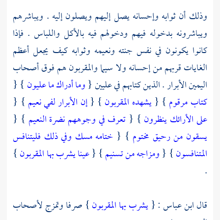
وذلك أن ثوابه وإحسانه يصل إليهم ويصلون إليه . ويباشرهم
ويباشرونه بدخوله فيهم ودخولهم فيه بالأكل واللباس . فإذا
كانوا يكونون في نفس جنته ونعيمه وثوابه كيف يجعل أعظم
الغايات قربهم من إحسانه ولا سيما والمقربون هم فوق أصحاب
اليمين الأبرار . الذين كتابهم في عليين {
وما أدراك ما عليون
} {
كتاب مرقوم
} {
يشهده المقربون
} {
إن الأبرار لفي نعيم
} {
على الأرائك ينظرون
} {
تعرف في وجوههم نضرة النعيم
} {
يسقون من رحيق مختوم
} {
ختامه مسك وفي ذلك فليتنافس
المتنافسون
} {
ومزاجه من تسنيم
} {
عينا يشرب بها المقربون
}
.
قال
ابن عباس
: {
يشرب بها المقربون
} صرفا وتمزج لأصحاب