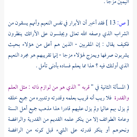
اليمين مزجا .
[
ص:
13 ]
فقد أخبر أن الأبرار في نفس النعيم وأنهم يسقون من
الشراب الذي وصفه الله تعالى ويجلسون على الأرائك ينظرون
فكيف يقال : إن المقربين - الذين هم أعلى من هؤلاء بحيث
يشربون صرفها ويمزج لهؤلاء مزجا - إنما تقريبهم هو مجرد النعيم
الذي أولئك فيه ؟ هذا مما يعلم فساده بأدنى تأمل .
( المسألة الثانية في "
قربه " الذي هو من لوازم ذاته : مثل العلم
والقدرة
فلا ريب أنه قريب بعلمه وقدرته وتدبيره من جميع خلقه
لم يزل بهم عالما ولم يزل عليهم قادرا هذا مذهب جميع
أهل السنة
وعامة الطوائف إلا من ينكر علمه القديم من
القدرية
والرافضة
ونحوهم أو ينكر قدرته على الشيء قبل كونه من
الرافضة