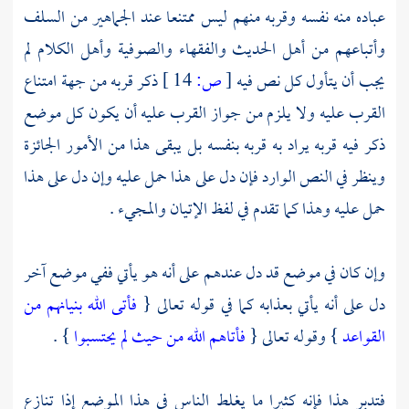
عباده منه نفسه وقربه منهم ليس ممتنعا عند الجماهير من
السلف
وأتباعهم من أهل الحديث والفقهاء
والصوفية
وأهل الكلام
لم
يجب أن يتأول كل نص فيه
[
ص:
14 ]
ذكر قربه من جهة امتناع
القرب عليه ولا يلزم من جواز القرب عليه أن يكون كل موضع
ذكر فيه قربه يراد به قربه بنفسه بل يبقى هذا من الأمور الجائزة
وينظر في النص الوارد فإن دل على هذا حمل عليه وإن دل على هذا
حمل عليه وهذا كما تقدم في لفظ الإتيان والمجيء .
وإن كان في موضع قد دل عندهم على أنه هو يأتي ففي موضع آخر
دل على أنه يأتي بعذابه كما في قوله تعالى {
فأتى الله بنيانهم من
القواعد
} وقوله تعالى {
فأتاهم الله من حيث لم يحتسبوا
} .
فتدبر هذا فإنه كثيرا ما يغلط الناس في هذا الموضع إذا تنازع