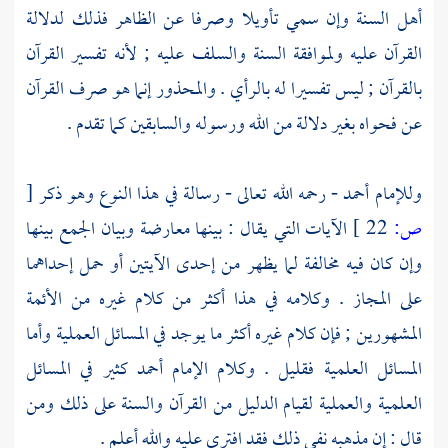
أهل السنة
وإن سمي تأويلا وصرفا عن الظاهر فذلك لدلالة
القرآن عليه ولموافقة السنة
والسلف
عليه ; لأنه تفسير القرآن
بالقرآن ; ليس تفسيرا له بالرأي . والمحذور إنما هو صرف القرآن
عن فحواه بغير دلالة من الله ورسوله والسابقين كما تقدم .
وللإمام
أحمد
- رحمه الله تعالى - رسالة في هذا النوع وهو ذكر
[
ص:
22 ]
الآيات التي يقال : بينها معارضة وبيان الجمع بينها
وإن كان فيه مخالفة لما يظهر من إحدى الآيتين أو حمل إحداهما
على المجاز . وكلامه في هذا أكثر من كلام غيره من الأئمة
المشهورين ; فإن كلام غيره أكثر ما يوجد في المسائل العملية وأما
المسائل العلمية فقليل . وكلام الإمام
أحمد
كثير في المسائل
العلمية والعملية لقيام الدليل من القرآن والسنة على ذلك ومن
قال : إن مذهبه نفي ذلك فقد افترى عليه والله أعلم .