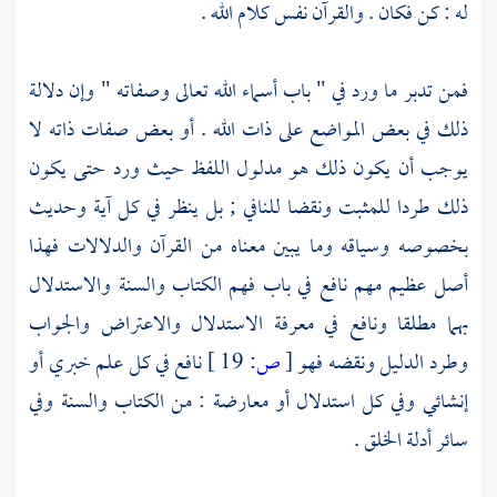
له : كن فكان . والقرآن نفس كلام الله .
فمن تدبر ما ورد في " باب أسماء الله تعالى وصفاته " وإن دلالة
ذلك في بعض المواضع على ذات الله . أو بعض صفات ذاته لا
يوجب أن يكون ذلك هو مدلول اللفظ حيث ورد حتى يكون
ذلك طردا للمثبت ونقضا للنافي ; بل ينظر في كل آية وحديث
بخصوصه وسياقه وما يبين معناه من القرآن والدلالات فهذا
أصل عظيم مهم نافع في باب فهم الكتاب والسنة والاستدلال
بهما مطلقا ونافع في معرفة الاستدلال والاعتراض والجواب
وطرد الدليل ونقضه فهو
[
ص:
19 ]
نافع في كل علم خبري أو
إنشائي وفي كل استدلال أو معارضة : من الكتاب والسنة وفي
سائر أدلة الخلق .