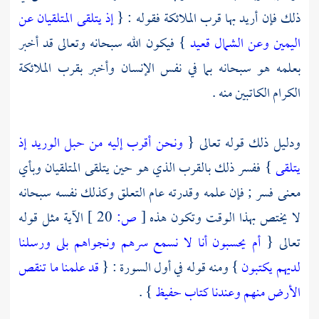
ذلك فإن أريد بها قرب الملائكة فقوله : {
إذ يتلقى المتلقيان عن
اليمين وعن الشمال قعيد
} فيكون الله سبحانه وتعالى قد أخبر
بعلمه هو سبحانه بما في نفس الإنسان وأخبر بقرب الملائكة
الكرام الكاتبين منه .
ودليل ذلك قوله تعالى {
ونحن أقرب إليه من حبل الوريد
إذ
يتلقى
} ففسر ذلك بالقرب الذي هو حين يتلقى المتلقيان وبأي
معنى فسر ; فإن علمه وقدرته عام التعلق وكذلك نفسه سبحانه
لا يختص بهذا الوقت وتكون هذه
[
ص:
20 ]
الآية مثل قوله
تعالى {
أم يحسبون أنا لا نسمع سرهم ونجواهم بلى ورسلنا
لديهم يكتبون
} ومنه قوله في أول السورة : {
قد علمنا ما تنقص
الأرض منهم وعندنا كتاب حفيظ
} .