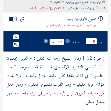
الرئيسية
مجموع فتاوى ابن تيمية
العقيدة
تراجم الأعلام
كتاب الأسماء والصفات " الجزء الثاني "
الكلام في إثبات القرب وأنواعه
مجموع فتاوى ابن تيمية
ابن تيمية - أحمد بن عبد الحليم بن تيمية الحراني
جزء
صفحة
6
12
[
ص:
12 ]
وقال الشيخ رحمه الله تعالى : - الذين يجعلون
الفلسفة هي التشبيه بالإله على قدر الطاقة . ويوجد " هذا
التفسير " في كلام طائفة
كأبي حامد الغزالي
وأمثاله : ولا يثبت
هؤلاء قربا حقيقيا - وهو القرب المعلوم المعقول - ومن
جعل
قرب عباده المقربين ليس إليه ; وإنما هو إلى ثوابه وإحسانه
فهو
معطل مبطل .