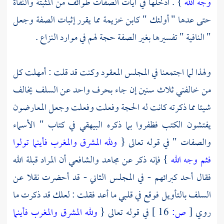
وجه الله
} . أدخلها في آيات الصفات طوائف من المثبتة والنفاة
حتى عدها " أولئك "
كابن خزيمة
مما يقرر إثبات الصفة وجعل
" النافية " تفسيرها بغير الصفة حجة لهم في موارد النزاع .
ولهذا لما اجتمعنا في المجلس المعقود وكنت قد قلت : أمهلت كل
من خالفني ثلاث سنين إن جاء بحرف واحد عن
السلف
يخالف
شيئا مما ذكرته كانت له الحجة وفعلت وفعلت وجعل المعارضون
يفتشون الكتب فظفروا بما ذكره
البيهقي
في كتاب " الأسماء
والصفات " في قوله تعالى {
ولله المشرق والمغرب فأينما تولوا
فثم وجه الله
} فإنه ذكر عن
مجاهد
والشافعي
أن المراد قبلة الله
فقال أحد كبرائهم - في المجلس الثاني - قد أحضرت نقلا عن
السلف
بالتأويل فوقع في قلبي ما أعد فقلت : لعلك قد ذكرت ما
روي
[
ص:
16 ]
في قوله تعالى {
ولله المشرق والمغرب فأينما