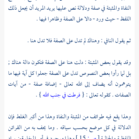
النفاة والمثبتة في صفة ودلالة نص عليها يريد المريد أن يجعل ذلك
اللفظ - حيث ورد - دالا على الصفة وظاهرا فيها .
ثم يقول النافي : وهناك لم تدل على الصفة فلا تدل هنا .
وقد يقول بعض المثبتة : دلت هنا على الصفة فتكون دالة هناك ;
بل لما رأوا بعض النصوص تدل على الصفة جعلوا كل آية فيها ما
يتوهمون أنه يضاف إلى الله تعالى - إضافة صفة - من آيات
الصفات . كقوله تعالى : {
فرطت في جنب الله
} .
وهذا يقع فيه طوائف من المثبتة والنفاة وهذا من أكبر الغلط فإن
الدلالة في كل موضع بحسب سياقه . وما يحف به من القرائن
اللفظية والحالية
[
ص:
15 ]
وهذا موجود في أمر المخلوقين يراد