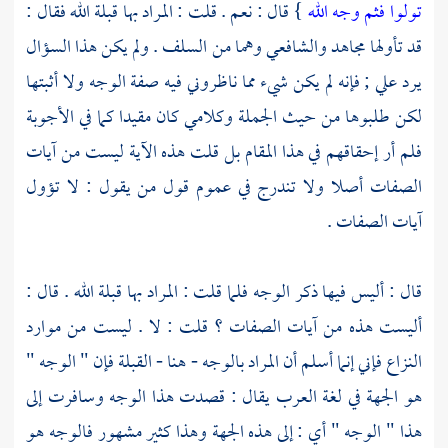
تولوا فثم وجه الله
} قال : نعم . قلت : المراد بها قبلة الله فقال :
قد تأولها
مجاهد
والشافعي
وهما من
السلف
. ولم يكن هذا السؤال
يرد علي ; فإنه لم يكن شيء مما ناظروني فيه صفة الوجه ولا أثبتها
لكن طلبوها من حيث الجملة وكلامي كان مقيدا كما في الأجوبة
فلم أر إحقاقهم في هذا المقام بل قلت هذه الآية ليست من آيات
الصفات أصلا ولا تندرج في عموم قول من يقول : لا تؤول
آيات الصفات .
قال : أليس فيها ذكر الوجه فلما قلت : المراد بها قبلة الله . قال :
أليست هذه من آيات الصفات ؟ قلت : لا . ليست من موارد
النزاع فإني إنما أسلم أن المراد بالوجه - هنا - القبلة فإن " الوجه "
هو الجهة في لغة
العرب
يقال : قصدت هذا الوجه وسافرت إلى
هذا " الوجه " أي : إلى هذه الجهة وهذا كثير مشهور فالوجه هو