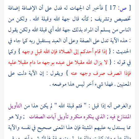
[
ص:
17 ]
فأخبر أن الجهات له فدل على أن الإضافة إضافة
تخصيص وتشريف ; كأنه قال جهة الله وقبلة الله . ولكن من
الناس من يسلم أن المراد بذلك جهة الله أي قبلة الله ولكن يقول
: هذه الآية تدل على الصفة وعلى أن العبد يستقبل ربه كما جاء في
الحديث : {
إذا قام أحدكم إلى الصلاة فإن الله قبل وجهه
} وكما
في قوله : {
لا يزال الله مقبلا على عبده بوجهه ما دام مقبلا عليه
فإذا انصرف صرف وجهه عنه
} ويقول : إن الآية دلت على
المعنيين . فهذا شيء آخر ليس هذا موضعه .
والغرض أنه إذا قيل : " فثم قبلة الله " لم يكن هذا من
التأويل
المتنازع فيه ; الذي ينكره منكرو تأويل آيات الصفات
; ولا هو
مما يستدل به عليهم المثبتة فإن هذا المعنى صحيح في نفسه والآية
دالة عليه وإن كانت دالة على ثبوت صفة فذاك شيء آخر ويبقى