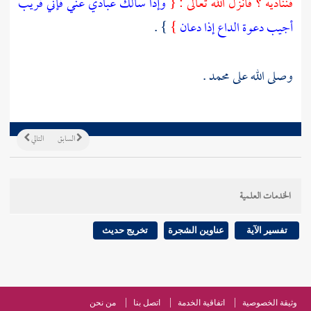
فنناديه ؟ فأنزل الله تعالى : {
وإذا سألك عبادي عني فإني قريب
أجيب دعوة الداع إذا دعان
}
} .
وصلى الله على
محمد
.
السابق
التالي
الخدمات العلمية
تفسير الآية
عناوين الشجرة
تخريج حديث
وثيقة الخصوصية
اتفاقية الخدمة
اتصل بنا
من نحن