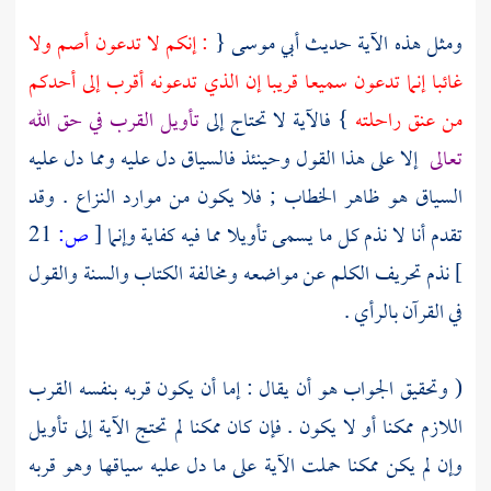
ومثل هذه الآية حديث
أبي موسى
{
: إنكم لا تدعون أصم ولا
غائبا إنما تدعون سميعا قريبا إن الذي تدعونه أقرب إلى أحدكم
من عنق راحلته
} فالآية لا تحتاج إلى
تأويل القرب في حق الله
تعالى
إلا على هذا القول وحينئذ فالسياق دل عليه ومما دل عليه
السياق هو ظاهر الخطاب ; فلا يكون من موارد النزاع . وقد
تقدم أنا لا نذم كل ما يسمى تأويلا مما فيه كفاية وإنما
[
ص:
21
]
نذم تحريف الكلم عن مواضعه ومخالفة الكتاب والسنة والقول
في القرآن بالرأي .
( وتحقيق الجواب هو أن يقال : إما أن يكون قربه بنفسه القرب
اللازم ممكنا أو لا يكون . فإن كان ممكنا لم تحتج الآية إلى تأويل
وإن لم يكن ممكنا حملت الآية على ما دل عليه سياقها وهو قربه