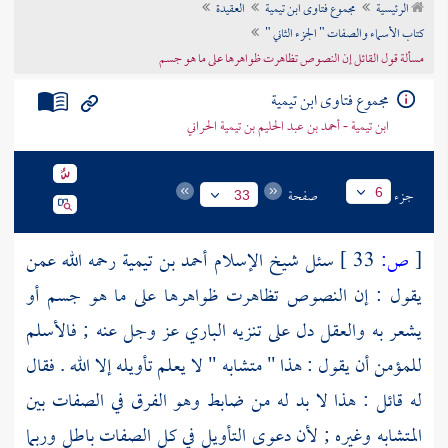
الرئيسية
مجموع فتاوى ابن تيمية
العقيدة
تراجم الأعلام
كتاب الأسماء والصفات " الجزء الثاني "
مسألة قول القائل إن النصوص تظاهرت ظواهرها على ما هو جسم
مجموع فتاوى ابن تيمية
ابن تيمية - أحمد بن عبد الحليم بن تيمية الحراني
جزء
صفحة
6
33
[
ص:
33 ]
سئل شيخ الإسلام
أحمد بن تيمية
رحمه الله عمن
يقول : إن النصوص تظاهرت ظواهرها على ما هو جسم أو
يشعر به والعقل دل على تنزيه الباري عز وجل عنه ; فالأسلم
للمؤمن أن يقول : هذا " متشابه " لا يعلم تأويله إلا الله . فقال
له قائل : هذا لا بد له من ضابط وهو الفرق في الصفات بين
المتشابه وغيره ; لأن دعوى التأويل في كل الصفات باطل وربما