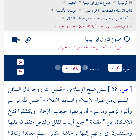
الرئيسية
مجموع فتاوى ابن تيمية
العقيدة
تراجم الأعلام
كتاب الأسماء والصفات " الجزء الثاني "
الرسالة الأكملية
مسألة تفصيل الإجمال فيما يجب لله من صفات الكمال
فصل في تعليلهم نفي المحبة بأنها مناسبة بين المحب والمحبوب
مجموع فتاوى ابن تيمية
ابن تيمية - أحمد بن عبد الحليم بن تيمية الحراني
جزء
صفحة
6
68
[
ص:
68 ]
سئل شيخ الإسلام : - قدس الله روحه قال السائل
: المسئول من علماء الإسلام والسادة الأعلام - أحسن الله ثوابهم
وأكرم نزلهم ومآبهم - أن يرفعوا حجاب الإجمال ويكشفوا قناع
الإشكال عن " مقدمة " جميع أرباب الملل والنحل متفقون عليها
ومستندون في آرائهم إليها ; حاشا مكابرا منهم معاندا وكافرا