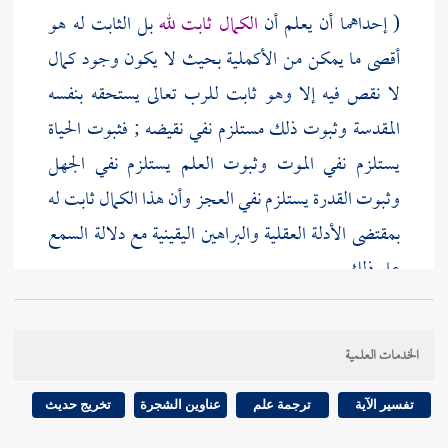
( إحداهما أن يعلم أن
الكمال ثابت لله
بل الثابت له هو
أقصى ما يمكن من الأكملية بحيث لا يكون وجود كمال
لا نقص فيه إلا وهو ثابت للرب تعالى يستحقه بنفسه
المقدسة وثبوت ذلك مستلزم نفي نقيضه ; فثبوت الحياة
يستلزم نفي الموت وثبوت العلم يستلزم نفي الجهل
وثبوت القدرة يستلزم نفي العجز وأن هذا الكمال ثابت له
بمقتضى الأدلة العقلية والبراهين اليقينية مع دلالة السمع
على ذلك .
ودلالة القرآن على الأمور ( نوعان : ( أحدهما خبر الله
الخدمات العلمية
الصادق فما أخبر الله ورسوله به فهو حق كما أخبر الله به .
تفسير الآية
ترجمة علم
عناوين الشجرة
تخريج حديث
و ( الثاني دلالة القرآن بضرب الأمثال وبيان الأدلة العقلية