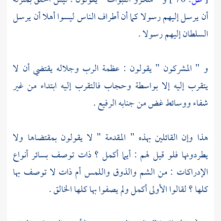
[
ص:
70 ]
و " منكرو النبوات " يقولون : ليس الخلق بمنزلة
أن يرسل إليهم رسولا كما أن أطراف الناس ليسوا أهلا أن يرسل
السلطان إليهم رسولا .
و " المشركون " يقولون : عظمة الرب وجلاله يقتضي أن لا
يتقرب إليه إلا بواسطة وحجاب فالتقرب إليه ابتداء من غير
شفاء ووسائط غض من جنابه الرفيع .
هذا وإن القائلين بهذه " المقدمة " لا يقولون بمقتضاها ولا
يطردونها فلو قيل لهم : أيما أكمل ؟ ذات توصف بسائر أنواع
الإدراكات : من الشم والذوق واللمس أم ذات لا توصف بها
كلها ؟ لقالوا الأولى أكمل ولم يصفوا بها كلها الخالق .