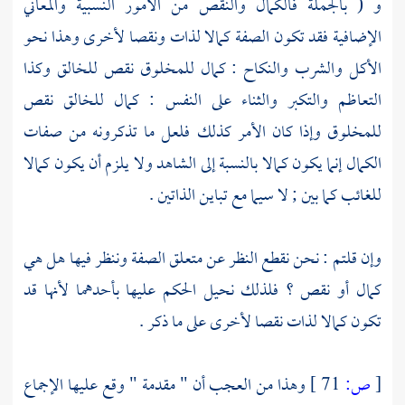
و ( بالجملة فالكمال والنقص من الأمور النسبية والمعاني
الإضافية فقد تكون الصفة كمالا لذات ونقصا لأخرى وهذا نحو
الأكل والشرب والنكاح : كمال للمخلوق نقص للخالق وكذا
التعاظم والتكبر والثناء على النفس : كمال للخالق نقص
للمخلوق وإذا كان الأمر كذلك فلعل ما تذكرونه من صفات
الكمال إنما يكون كمالا بالنسبة إلى الشاهد ولا يلزم أن يكون كمالا
للغائب كما بين ; لا سيما مع تباين الذاتين .
وإن قلتم : نحن نقطع النظر عن متعلق الصفة وننظر فيها هل هي
كمال أو نقص ؟ فلذلك نحيل الحكم عليها بأحدهما لأنها قد
تكون كمالا لذات نقصا لأخرى على ما ذكر .
[
ص:
71 ]
وهذا من العجب أن " مقدمة " وقع عليها الإجماع