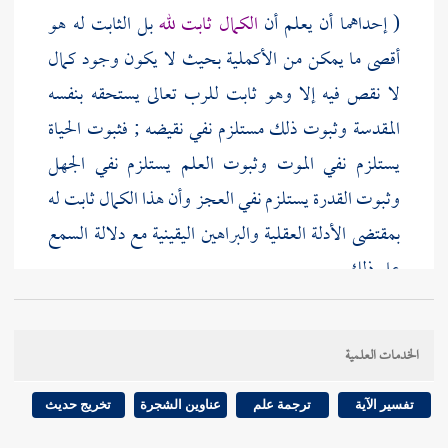
( إحداهما أن يعلم أن
الكمال ثابت لله
بل الثابت له هو
أقصى ما يمكن من الأكملية بحيث لا يكون وجود كمال
لا نقص فيه إلا وهو ثابت للرب تعالى يستحقه بنفسه
المقدسة وثبوت ذلك مستلزم نفي نقيضه ; فثبوت الحياة
يستلزم نفي الموت وثبوت العلم يستلزم نفي الجهل
وثبوت القدرة يستلزم نفي العجز وأن هذا الكمال ثابت له
بمقتضى الأدلة العقلية والبراهين اليقينية مع دلالة السمع
على ذلك .
ودلالة القرآن على الأمور ( نوعان : ( أحدهما خبر الله
الخدمات العلمية
الصادق فما أخبر الله ورسوله به فهو حق كما أخبر الله به .
تفسير الآية
ترجمة علم
عناوين الشجرة
تخريج حديث
و ( الثاني دلالة القرآن بضرب الأمثال وبيان الأدلة العقلية