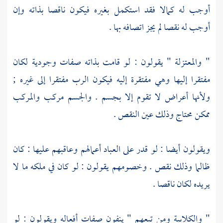
أوجب له كمالا فقد استكمل بغيره فيكون ناقصا بذاته وإن
أوجب له نقصا لم يجز اتصافه بها .
"
والمعتزلة
" يقولون : لو قامت بذاته صفات وجودية لكان
مفتقرا إليها وهي مفتقرة إليه فيكون الرب مفتقرا إلى غيره ;
ولأنها أعراض لا تقوم إلا بجسم . والجسم مركب والمركب
ممكن محتاج وذلك عين النقص .
ويقولون أيضا : لو قدر على العباد أعمالهم وعاقبهم عليها : كان
ظالما وذلك نقص . وخصومهم يقولون : لو كان في ملكه ما لا
يريده لكان ناقصا .
"
والكلابية
ومن تبعهم " ينفون صفات أفعاله ويقولون : لو