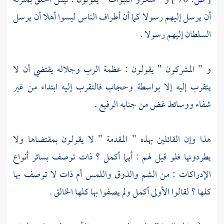
[
ص:
70 ]
و " منكرو النبوات " يقولون : ليس الخلق بمنزلة
أن يرسل إليهم رسولا كما أن أطراف الناس ليسوا أهلا أن يرسل
السلطان إليهم رسولا .
و " المشركون " يقولون : عظمة الرب وجلاله يقتضي أن لا
يتقرب إليه إلا بواسطة وحجاب فالتقرب إليه ابتداء من غير
شفاء ووسائط غض من جنابه الرفيع .
هذا وإن القائلين بهذه " المقدمة " لا يقولون بمقتضاها ولا
يطردونها فلو قيل لهم : أيما أكمل ؟ ذات توصف بسائر أنواع
الإدراكات : من الشم والذوق واللمس أم ذات لا توصف بها
كلها ؟ لقالوا الأولى أكمل ولم يصفوا بها كلها الخالق .