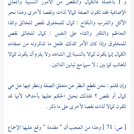
و ( بالجملة فالكمال والنقص من الأمور النسبية والمعاني
الإضافية فقد تكون الصفة كمالا لذات ونقصا لأخرى وهذا نحو
الأكل والشرب والنكاح : كمال للمخلوق نقص للخالق وكذا
التعاظم والتكبر والثناء على النفس : كمال للخالق نقص
للمخلوق وإذا كان الأمر كذلك فلعل ما تذكرونه من صفات
الكمال إنما يكون كمالا بالنسبة إلى الشاهد ولا يلزم أن يكون كمالا
للغائب كما بين ; لا سيما مع تباين الذاتين .
وإن قلتم : نحن نقطع النظر عن متعلق الصفة وننظر فيها هل هي
كمال أو نقص ؟ فلذلك نحيل الحكم عليها بأحدهما لأنها قد
تكون كمالا لذات نقصا لأخرى على ما ذكر .
[
ص:
71 ]
وهذا من العجب أن " مقدمة " وقع عليها الإجماع