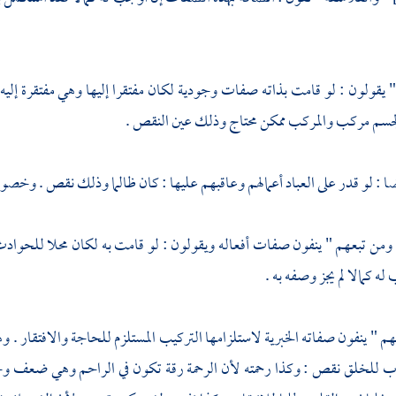
" يقولون : لو قامت بذاته صفات وجودية لكان مفتقرا إليها وهي مفتقرة إليه ف
جسم مركب والمركب ممكن محتاج وذلك عين النقص .
ا : لو قدر على العباد أعمالهم وعاقبهم عليها : كان ظالما وذلك نقص . وخصومه
ومن تبعهم " ينفون صفات أفعاله ويقولون : لو قامت به لكان محلا للحواد
له كمالا لم يجز وصفه به .
هم " ينفون صفاته الخبرية لاستلزامها التركيب المستلزم للحاجة والافتقار . و
رب للخلق نقص : وكذا رحمته لأن الرحمة رقة تكون في الراحم وهي ضعف وخور