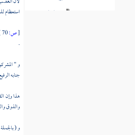
لأن الغضب 
استعظام لل
قاعدة في الاسم والمسمى
مسألة من زعم أن الإمام أحمد كان
[
ص:
70 ]
من أعظم النفاة للصفات
.
فصل في الصفات الاختيارية
فصل قاعدة في أن كل ما يحتج
و " المشرك
به المبطل يدل على الحق لا على قول
جنابه الرفيع
المبطل
مسألة جواب شبهة المعتزلة في نفي
هذا وإن الق
الصفات
والذوق والل
الرسالة المدنية في الحقيقة والمجاز
في الصفات
و ( بالجملة
فصل في قول المعترض في الأسماء