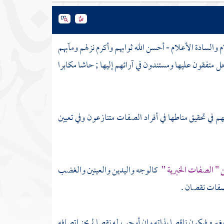
والسادة الأعلام - أحسن الله ثوابهم وأكرم نزلهم ومآبهم
 متفقون عليها ومستندون في آرائهم إليها ; حاشا مكابرا
م في تحقيق مناطها في أفراد الصفات متنازعون وفي تعيين
ن " الصفات الخبرية "
كالوجه واليدين والعينين والغضب
صفات نقصان .
يره فيكون ناقصا بذاته وإن أوجب له نقصا لم يجز اتصافه