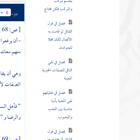
الانتقام
جزء
6
فصل في قول
القائل إن الضحك
[
ص:
68 ]
خفة روح
- أن يرفعوا
فصل في قوله
منهم معاندا 
التعجب استعظام
للمتعجب منه
وهي أن يقال
فصل في قول
الصفات لأج
القائل لو كان في ملكه
ما لا يريده لكان نقصا
"
فأهل السن
فصل في منكرو
والرضا و "
النبوات
فصل في قول
[
ص:
69 ]