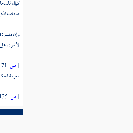
كمال للمخل
الحسنى النور الهادي يجب تأويله
صفات الكمال 
مسألة معنى قول النبي الحجر
الأسود يمين الله في الأرض
وإن قلتم : 
رؤية المؤمنين ربهم هل تشمل
لأخرى على م
النساء أيضا ومتى يرينه
مسألة لقاء الله هل هو رؤيته أو
[
ص:
71 ]
رؤية ثوابه
معرفة الحكم
رسالة إلى أهل البحرين في رؤية
الكفار ربهم
[
ص:
135 ]
معنى قول النبي نور أنى أراه
وقوله رأيت نورا
مسألة أقوام يدعون أنهم يرون الله
بأبصارهم في الدنيا