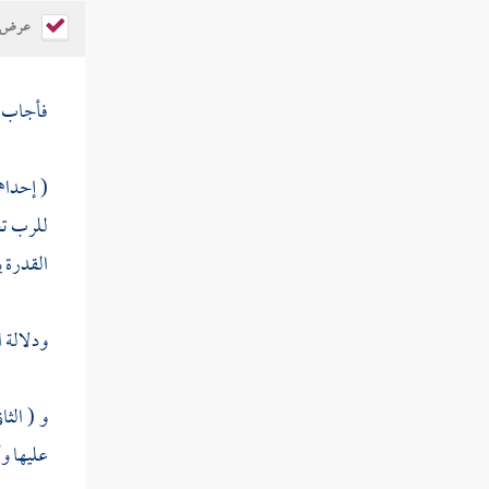
عرض ال
مسألة معنى حديث إن الله
ينادي بصوت وحديث يقول الله يا
آدم
فأجاب رض
الرسالة العرشية
( إحداه
مسألة هل العرش والكرسي
للرب تع
موجودان أم مجاز
القدرة ي
مسألة كيفية السماء والأرض هل
هما جسمان كريان
ودلالة ا
مسألة تركيب النيرين والكواكب
هل هي مثبتة في الأفلاك وتتحرك بها
و ( الثا
مسألة هل خلق الله السموات
عليها وأ
والأرض قبل الليل والنهار