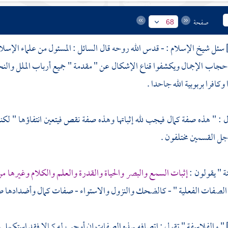
صفحة
68
سئل شيخ الإسلام : - قدس الله روحه قال السائل : المسئول من علماء الإسلام 
 حجاب الإجمال ويكشفوا قناع الإشكال عن " مقدمة " جميع أرباب الملل والنحل
وكافرا بربوبية الله جاحدا .
 : " هذه صفة كمال فيجب لله إثباتها وهذه صفة نقص فيتعين انتفاؤها " لكنه
ل القسمين مختلفون .
ة
" يقولون :
إثبات السمع والبصر والحياة والقدرة والعلم والكلام وغيرها م
 الصفات الفعلية " - كالضحك والنزول والاستواء - صفات كمال وأضدادها 
"
والفلاسفة
" تقول : اتصافه بهذه الصفات إن أوجب له كمالا فقد استكمل بغ