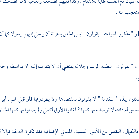
غليان دم القلب طلبا للانتقام . وكذا نفيهم لضحكه وتعجبه لأن الضحك خ
متعجب منه .
و " منكرو النبوات " يقولون : ليس الخلق بمنزلة أن يرسل إليهم رسولا كما أ
ون " يقولون : عظمة الرب وجلاله يقتضي أن لا يتقرب إليه إلا بواسطة و
 .
ائلين بهذه " المقدمة " لا يقولون بمقتضاها ولا يطردونها فلو قيل لهم : أ
مس أم ذات لا توصف بها كلها ؟ لقالوا الأولى أكمل ولم يصفوا بها كلها الخالق
 فالكمال والنقص من الأمور النسبية والمعاني الإضافية فقد تكون الصفة كما