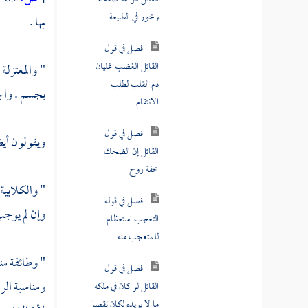
المشركين إن عظمته
بها .
تقتضي أن لا يتقرب
إليه إلا بواسطة
"
والمعتزلة
فصل في مثبتة
الصفات لهم في هذه
بجسم . وال
الإدراكات ثلاثة
أقوال معروفة
ويقولون أيض
فصل في قول
القائل الكمال والنقص
"
والكلابية
من الأمور النسبية
وإن لم يوجب 
فصل في ما يجوز أن يسمى الله به
ويدعى به ويخبر عنه
" وطائفة من
ومناسبة ال
فصل في القاعدة العظيمة في
مسائل الصفات والأفعال