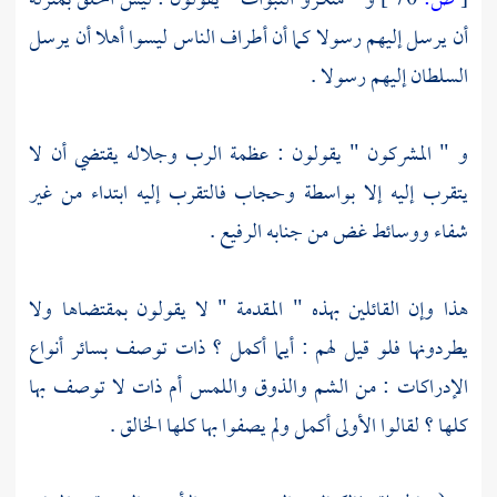
[
ص:
70 ]
و " منكرو النبوات " يقولون : ليس الخلق بمنزلة
أن يرسل إليهم رسولا كما أن أطراف الناس ليسوا أهلا أن يرسل
السلطان إليهم رسولا .
و " المشركون " يقولون : عظمة الرب وجلاله يقتضي أن لا
يتقرب إليه إلا بواسطة وحجاب فالتقرب إليه ابتداء من غير
شفاء ووسائط غض من جنابه الرفيع .
هذا وإن القائلين بهذه " المقدمة " لا يقولون بمقتضاها ولا
يطردونها فلو قيل لهم : أيما أكمل ؟ ذات توصف بسائر أنواع
الإدراكات : من الشم والذوق واللمس أم ذات لا توصف بها
كلها ؟ لقالوا الأولى أكمل ولم يصفوا بها كلها الخالق .