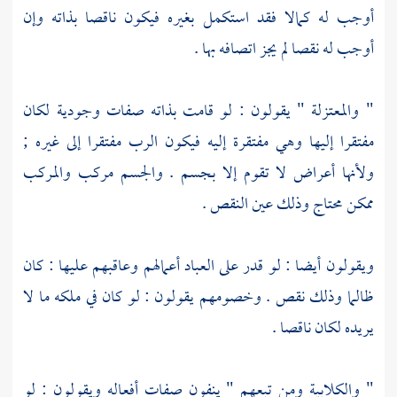
أوجب له كمالا فقد استكمل بغيره فيكون ناقصا بذاته وإن
أوجب له نقصا لم يجز اتصافه بها .
"
والمعتزلة
" يقولون : لو قامت بذاته صفات وجودية لكان
مفتقرا إليها وهي مفتقرة إليه فيكون الرب مفتقرا إلى غيره ;
ولأنها أعراض لا تقوم إلا بجسم . والجسم مركب والمركب
ممكن محتاج وذلك عين النقص .
ويقولون أيضا : لو قدر على العباد أعمالهم وعاقبهم عليها : كان
ظالما وذلك نقص . وخصومهم يقولون : لو كان في ملكه ما لا
يريده لكان ناقصا .
"
والكلابية
ومن تبعهم " ينفون صفات أفعاله ويقولون : لو