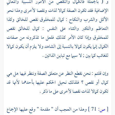
و ( بالجملة فالكمال والنقص من الأمور النسبية والمعاني
الإضافية فقد تكون الصفة كمالا لذات ونقصا لأخرى وهذا نحو
الأكل والشرب والنكاح : كمال للمخلوق نقص للخالق وكذا
التعاظم والتكبر والثناء على النفس : كمال للخالق نقص
للمخلوق وإذا كان الأمر كذلك فلعل ما تذكرونه من صفات
الكمال إنما يكون كمالا بالنسبة إلى الشاهد ولا يلزم أن يكون كمالا
للغائب كما بين ; لا سيما مع تباين الذاتين .
وإن قلتم : نحن نقطع النظر عن متعلق الصفة وننظر فيها هل هي
كمال أو نقص ؟ فلذلك نحيل الحكم عليها بأحدهما لأنها قد
تكون كمالا لذات نقصا لأخرى على ما ذكر .
[
ص:
71 ]
وهذا من العجب أن " مقدمة " وقع عليها الإجماع