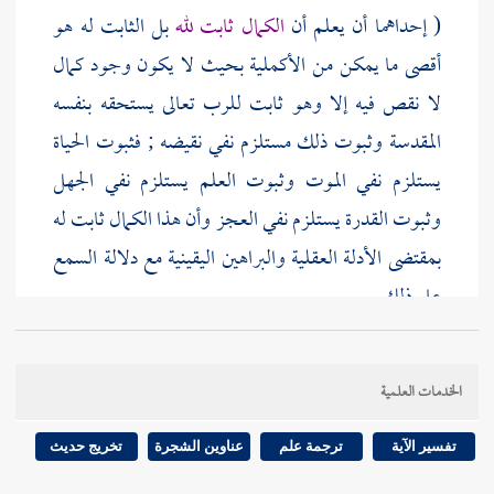
( إحداهما أن يعلم أن
الكمال ثابت لله
بل الثابت له هو
أقصى ما يمكن من الأكملية بحيث لا يكون وجود كمال
لا نقص فيه إلا وهو ثابت للرب تعالى يستحقه بنفسه
المقدسة وثبوت ذلك مستلزم نفي نقيضه ; فثبوت الحياة
يستلزم نفي الموت وثبوت العلم يستلزم نفي الجهل
وثبوت القدرة يستلزم نفي العجز وأن هذا الكمال ثابت له
بمقتضى الأدلة العقلية والبراهين اليقينية مع دلالة السمع
على ذلك .
ودلالة القرآن على الأمور ( نوعان : ( أحدهما خبر الله
الخدمات العلمية
الصادق فما أخبر الله ورسوله به فهو حق كما أخبر الله به .
تفسير الآية
ترجمة علم
عناوين الشجرة
تخريج حديث
و ( الثاني دلالة القرآن بضرب الأمثال وبيان الأدلة العقلية