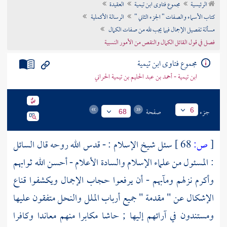
الرئيسية
مجموع فتاوى ابن تيمية
العقيدة
تراجم الأعلام
كتاب الأسماء والصفات " الجزء الثاني "
الرسالة الأكملية
مسألة تفصيل الإجمال فيما يجب لله من صفات الكمال
فصل في قول القائل الكمال والنقص من الأمور النسبية
مجموع فتاوى ابن تيمية
ابن تيمية - أحمد بن عبد الحليم بن تيمية الحراني
جزء
صفحة
6
68
[
ص:
68 ]
سئل شيخ الإسلام : - قدس الله روحه قال السائل
: المسئول من علماء الإسلام والسادة الأعلام - أحسن الله ثوابهم
وأكرم نزلهم ومآبهم - أن يرفعوا حجاب الإجمال ويكشفوا قناع
الإشكال عن " مقدمة " جميع أرباب الملل والنحل متفقون عليها
ومستندون في آرائهم إليها ; حاشا مكابرا منهم معاندا وكافرا