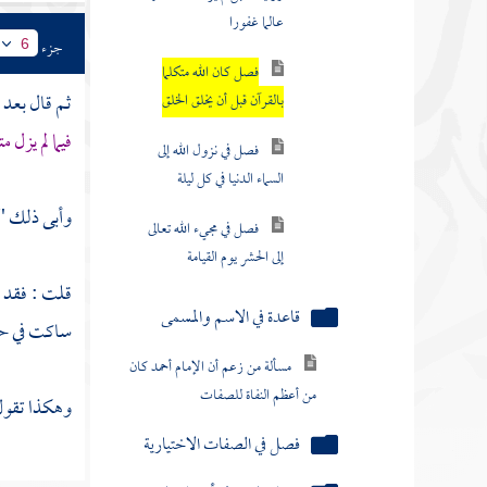
فصل في نزول الله إلى
السماء الدنيا في كل ليلة
جزء
6
فصل في مجيء الله تعالى
ثم قال بعد
إلى الحشر يوم القيامة
فيما لم يزل 
قاعدة في الاسم والمسمى
وأبى ذلك "
مسألة من زعم أن الإمام أحمد كان
من أعظم النفاة للصفات
قلت : فقد 
فصل في الصفات الاختيارية
ساكت في حال
فصل قاعدة في أن كل ما يحتج
به المبطل يدل على الحق لا على قول
المبطل
وهكذا تقو
مسألة جواب شبهة المعتزلة في نفي
الصفات