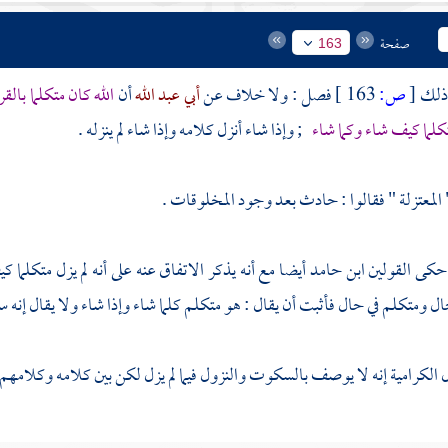
صفحة
163
 ذلك
[
ص:
163 ]
فصل : ولا خلاف عن
أبي عبد الله
أن
الله كان متكلما بال
متكلما كيف شاء وكما شاء
; وإذا شاء أنزل كلامه وإذا شاء لم ينزله .
المعتزلة
" فقالوا : حادث بعد وجود المخلوقات .
حكى القولين
ابن حامد
أيضا مع أنه يذكر الاتفاق عنه على أنه لم يزل متكلما 
 ومتكلم في حال فأثبت أن يقال : هو متكلم كلما شاء وإذا شاء ولا يقال إنه 
ل
الكرامية
إنه لا يوصف بالسكوت والنزول فيما لم يزل لكن بين كلامه وكلامهم 