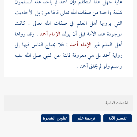
غاية جهل هذا المتكلم فإن
أحمد
لم يأخذ عنه المسلمون
كلمة واحدة من صفات الله تعالى قالها هو ; بل الأحاديث
التي يرويها أهل العلم في صفات الله تعالى : كانت
موجودة عند الأمة قبل أن يولد
الإمام أحمد
. وقد رواها
أهل العلم غير
الإمام أحمد
; فلا يحتاج الناس فيها إلى
رواية
أحمد
بل هي معروفة ثابتة عن النبي صلى الله عليه
وسلم ولو لم يخلق
أحمد
.
وأحمد
إنما اشتهر أنه إمام
أهل السنة
والصابر على المحنة ;
لما ظهرت محن "
الجهمية
" الذين ينفون صفات الله تعالى
الخدمات العلمية
ويقولون إن الله لا يرى في الآخرة وإن القرآن ليس هو
كلام الله ; بل هو مخلوق من المخلوقات وإنه تعالى ليس
تفسير الآية
ترجمة علم
عناوين الشجرة
فوق السموات وإن
محمدا
لم يعرج إلى الله وأضلوا بعض