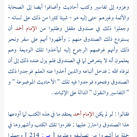
وعزوه إلى تفاسير وكتب أحاديث وأضافوا أيضا إلى
الصحابة
والأئمة وغيرهم حتى إليه هو - شيئا كثيرا من ذلك على لسانه -
وجعلوا ذلك في صندوق مقفل وطلبوا من
الإمام أحمد
أن
يستودع ذلك الصندوق منهم ; وأظهروا أنهم على سفر ونحو
ذلك وأنهم غرضهم الرجوع إليه ليأخذوا تلك الوديعة وهم
يعلمون أنه لا يتعرض لما في الصندوق فلم يزل عنده ذلك إلى أن
توفاه الله ; فدخل أتباعه والذين أخذوا عنه العلم فوجدوا ذلك
الصندوق وفتحوه فوجدوا فيه تلك " الأحاديث الموضوعة " و
" التفاسير والنقول " الدالة على الإثبات .
فقالوا : لو لم يكن
الإمام أحمد
يعتقد ما في هذه الكتب لما أودعها
هذا الصندوق واحترز عليها ; فقرءوا تلك الكتب وأشهروها في
جملة ما أشهروا من تصانيفه وعلومه
[
ص:
214 ]
وجهلوا