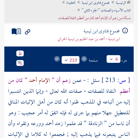
الرئيسية
مجموع فتاوى ابن تيمية
العقيدة
تراجم الأعلام
كتاب الأسماء والصفات " الجزء الثاني "
مسألة من زعم أن الإمام أحمد كان من أعظم النفاة للصفات
مجموع فتاوى ابن تيمية
ابن تيمية - أحمد بن عبد الحليم بن تيمية الحراني
جزء
صفحة
6
213
[
ص:
213 ]
سئل : - عمن
زعم أن "
الإمام أحمد
" كان من
أعظم
النفاة للصفات - صفات الله تعالى - وإنما الذين انتسبوا
إليه من أتباعه في المذهب ظنوا أنه كان من أهل الإثبات المنافي
للتعطيل جهلا منهم بما جرى له فإنه اتفق له أمر عجيب : وهو
أن ناسا من " الزنادقة " قد علموا زهد
أحمد
وورعه وتقواه وأن
الناس يتبعونه فيما يذهب إليه ; فجمعوا له كلاما في الإثبات