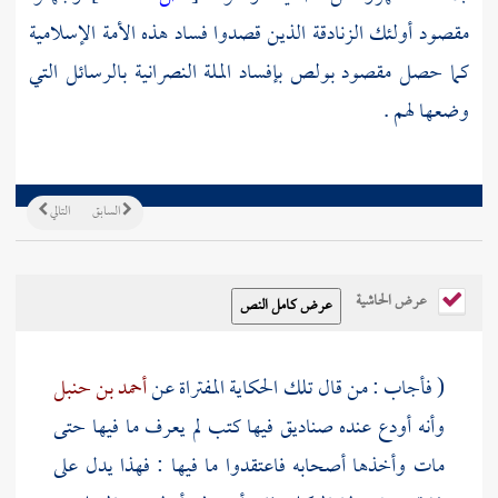
مقصود أولئك الزنادقة الذين قصدوا فساد هذه الأمة الإسلامية
كما حصل مقصود
بولص
بإفساد الملة النصرانية بالرسائل التي
وضعها لهم .
السابق
التالي
عرض الحاشية
( فأجاب : من قال تلك الحكاية المفتراة عن
أحمد بن حنبل
وأنه أودع عنده صناديق فيها كتب لم يعرف ما فيها حتى
مات وأخذها أصحابه فاعتقدوا ما فيها : فهذا يدل على