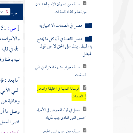
مسألة من زعم أن الإمام أحمد كان
من أعظم النفاة للصفات
جزء
6
فصل في الصفات الاختيارية
[
ص:
351 ]
والأموات 
فصل قاعدة في أن كل ما يحتج
به المبطل يدل على الحق لا على قول
الله في قلبه
المبطل
نبيه باطنا و
مسألة جواب شبهة المعتزلة في نفي
الصفات
أما بعد : ف
الرسالة المدنية في الحقيقة والمجاز
النبي الأمي
في الصفات
وعافية عن ن
فصل في قول المعترض في الأسماء
وصل ما أرس
الحسنى النور الهادي يجب تأويله
قصر العمل ع
للمؤمن من ق
مسألة معنى قول النبي الحجر