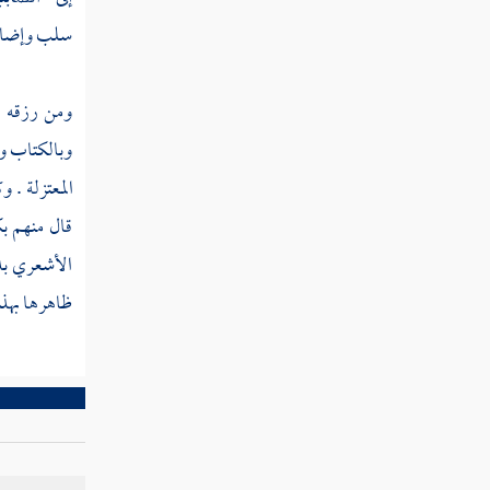
سلب وإضافة
ومن رزقه ا
وبالكتاب وبم
المعتزلة
. و
قال منهم ب
الأشعري
ب
ظاهرها بهذا 