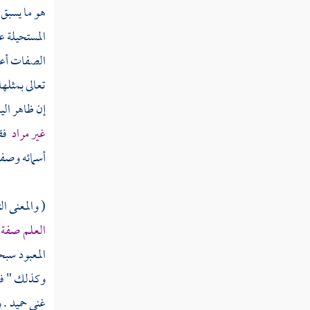
هو ما يسبق 
المستحيلة ع
الصفات أعرا
تعالى بمثلها
إن ظاهر الي
غير مراد
فقد
أسمائه وصفات
( والمعنى ا
العلم صفة
المعبود سب
وكذلك " فعل
غني حميد . 