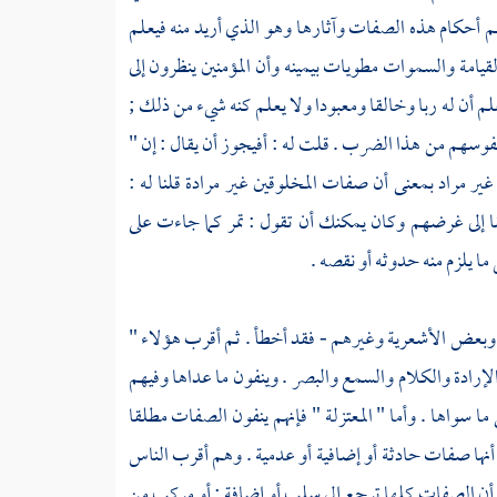
م أحكام هذه الصفات وآثارها وهو الذي أريد منه فيعلم
قيامة والسموات مطويات بيمينه وأن المؤمنين ينظرون إلى
لم أن له ربا وخالقا ومعبودا ولا يعلم كنه شيء من ذلك ;
وسهم من هذا الضرب . قلت له : أفيجوز أن يقال : إن "
 غير مراد بمعنى أن صفات المخلوقين غير مرادة قلنا له :
ا إلى غرضهم وكان يمكنك أن تقول : تمر كما جاءت على
 يلزم منه حدوثه أو نقصه .
وبعض
الأشعرية
وغيرهم - فقد أخطأ . ثم أقرب هؤلاء
"
لإرادة والكلام والسمع والبصر . وينفون ما عداها وفيهم
ما سواها . وأما
" المعتزلة "
فإنهم ينفون الصفات مطلقا
م أنها صفات حادثة أو إضافية أو عدمية . وهم أقرب الناس
أن الصفات كلها ترجع إلى سلب أو إضافة ; أو مركب من