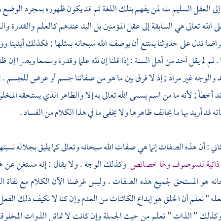
إلى العقل السليم منه لمن يفهم بتلك اللغة ثم قد يكون ظهوره بمجرد الوضع و
لى الله تعالى هي السابقة إلى عقل المؤمنين بل اليد عندهم كالعلم والقدرة وا
ضا تدل على حدوثنا يمتنع أن يوصف الله سبحانه بمثلها ; فكذلك أيدينا و
 . ثم لم يقل أحد من
أهل السنة
: إذا قلنا إن لله علما وقدرة وسمعا وبصرا إن ظ
د والوجه غير مراد ; إذ لا فرق بين ما هو من صفاتنا جسم أو عرض للجسم .
[
 أخطأ ; لأنه ما من اسم يسمى الله تعالى به إلا والظاهر الذي يستحقه المخل
ه قد أريد بها ما يخالف ظاهرها ولا يخفى ما في هذا الكلام من الفساد .
لثاني : أن هذه الصفات إنما هي صفات الله سبحانه وتعالى كما يليق بجلاله نسبته
 ذاتية للموصوف ولها خصائص
وكذلك الوجه . ولا يقال : إنه مستغن عن هذ
حانه هو المستحق لجميع هذه الصفات . وليس غرضنا الآن الكلام مع نفاة 
ه " نعلم أن الخلق هو إبداع الكائنات من العدم وإن كنا لا نكيف ذلك الفعل ولا
وكذلك " الذات " تعلم من حيث الجملة وإن كانت لا تماثل الذوات المخلوقة و