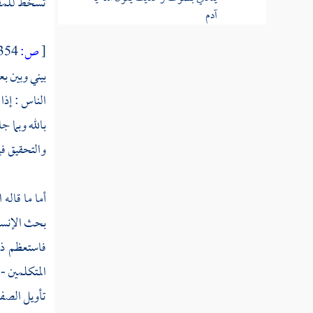
تسخط للمقدو
آدم
الرسالة العرشية
[
ص:
354 ]
بيني وبين ب
مسألة هل العرش والكرسي
موجودان أم مجاز
الناس : إذا
بالله وبما 
مسألة كيفية السماء والأرض هل
والتحقيق ف
هما جسمان كريان
مسألة تركيب النيرين والكواكب
أما ما قاله
ا
هل هي مثبتة في الأفلاك وتتحرك بها
بحث الإنسا
مسألة هل خلق الله السموات
فاستعظم ذ
والأرض قبل الليل والنهار
المتكلمين 
مسألة هل صحيح أن اختلاف الليل
تأويل الصف
والنهار باختلاف المكان