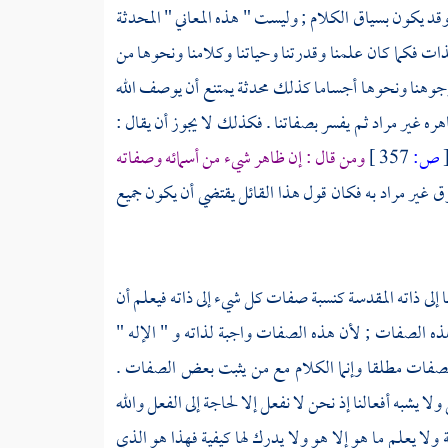
قد يكون بسياق الكلام ; وليست " هذه المعاني " المحدثة
لذات فكما كان علمنا وقدرتنا وحياتنا وكلامنا ونحوها من
وجوهنا ونحوها أجساما كذلك محدثة يمتنع أن يوصف الله
اهره غير مراد ثم يفسر بصفاتنا . فكذلك لا يجوز أن يقال :
ص:
357 ]
ومن قال : إن ظاهر شيء من أسمائه وصفاته
وق غير مراد به فكان قول هذا القائل يقتضي أن يكون جميع
ا إلى ذاته المقدسة كنسبة صفات كل شيء إلى ذاته فيعلم أن
ه الصفات ; لأن هذه الصفات واجبة لذاته و " الإله "
الصفات مطلقا وإنما الكلام مع من يثبت بعض الصفات .
 يشبه أفعالنا إذ نحن لا نفعل إلا لحاجة إلى الفعل والله
لا يعلم ما هو إلا هو ولا يدرك لها كيفية فهذا هو الذي