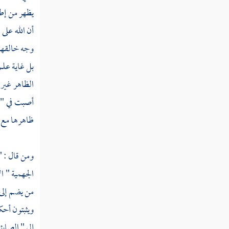
يظهر من إط
أن الله على
وجه خالقهم 
بل غاية علم
الظاهر غير 
أصبت في " 
ظاهرها مع ا
ومن قال : " 
الجهمية "
ال
من يضم إلى 
ويثبتون أحك
إلى "
الصابئ