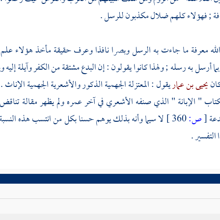
 ; فهؤلاء كلهم ضلال مكذبون للرسل .
لله معرفة ما جاءت به الرسل وبصرا نافذا وعرف حقيقة مأخذ هؤلاء علم قطع
ا أرسل به رسله ; ولهذا كانوا يقولون : إن البدع مشتقة من الكفر وآيلة إليه و
كان
يحيى بن عمار
يقول :
المعتزلة
الجهمية
الذكور
والأشعرية
الجهمية
الإناث .
كتاب " الإبانة " الذي صنفه
الأشعري
في آخر عمره ولم يظهر مقالة تناق
دعة
[
ص:
360 ]
لا سيما وأنه بذلك يوهم حسنا بكل من انتسب هذه النسبة
التفسير .