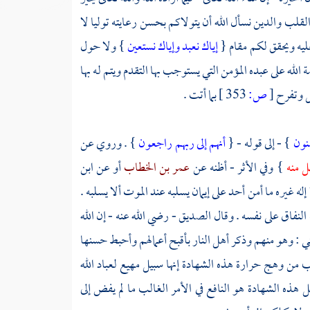
قلب والدين نسأل الله أن يتولاكم بحسن رعايته توليا لا
ليه ويحقق لكم مقام {
إياك نعبد وإياك نستعين
} ولا حول
 الله على عبده المؤمن التي يستوجب بها التقدم ويتم له بها
عل وتفرح
[
ص:
353 ]
بما أتت .
منون
} - إلى قوله - {
أنهم إلى ربهم راجعون
} . وروي عن
ل منه
} وفي الأثر - أظنه عن
عمر بن الخطاب
أو عن
ابن
إله غيره ما أمن أحد على إيمان يسلبه عند الموت ألا يسلبه .
لنفاق على نفسه . وقال
الصديق
- رضي الله عنه - إن الله
ي : وهو منهم وذكر أهل النار بأقبح أعمالهم وأحبط حسنها
لب من وهج حرارة هذه الشهادة إنها سبيل مهيع لعباد الله
ثل هذه الشهادة هو النافع في الأمر الغالب ما لم يفض إلى