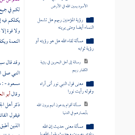
الأسود يمين الله في الأرض
لكم في جميع
رؤية المؤمنين ربهم هل تشمل
يكلكم فيه إ
النساء أيضا ومتى يرينه
ولا قوة إلا 
مسألة لقاء الله هل هو رؤيته أو
النعمة ويكف
رؤية ثوابه
وقد قال سبح
رسالة إلى أهل البحرين في رؤية
الكفار ربهم
النبي صلى ا
مسعود
- : 
معنى قول النبي نور أنى أراه
وقوله رأيت نورا
وقال
أبو الع
ذكر أهل الج
مسألة أقوام يدعون أنهم يرون الله
بأبصارهم في الدنيا
فيقول القائ
الذين أطبق 
مسألة معنى حديث إن الله
ينادي بصوت وحديث يقول الله يا