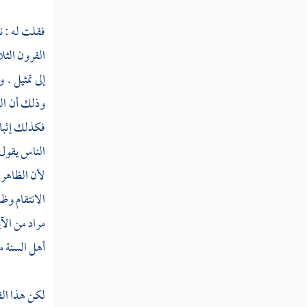
كتاب الإيمان
فقلت له : ن
كتاب القدر
القرون الث
إلى تمثيل .
المنطق
وذلك أن الك
الآداب والتصوف
فكذلك إثبات
الناس يقول
التفسير
لأن الظاهر 
الحديث
الانتقام وظ
أصول الفقه
مراد من ال
أهل السنة
م
الفقه
لكن هذا ال