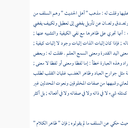
 عليها وقلت له : مذهب "
أهل الحديث
" وهم
السلف
من
ا وتصدق وتصان عن تأويل يفضي إلى تعطيل وتكييف يفضي
: أنها تجري على ظاهرها مع نفي الكيفية والتشبيه عنها ;
ه ; فإذا كان إثبات الذات إثبات وجود لا إثبات كيفية ;
معنى اليد القدرة ومعنى السمع العلم . فقلت له : وبعض
راد وهذه العبارة خطأ : إما لفظا ومعنى أو لفظا لا معنى ;
رحة مثل جوارح العباد وظاهر الغضب غليان القلب لطلب
 المعاني وشبهها من صفات المخلوقين ونعوت المحدثين غير
كمثله شيء لا في ذاته ولا في صفاته ولا في أفعاله ; بل أكثر
 وحيث حكي عن
السلف
ما لم يقولوه ; فإن " ظاهر الكلام "