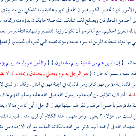
 الأمور خيرة تحصل لكم رضوان الله في خير وعافية وما تشتكي من مصيبة في ال
لى أحد من المخلوقين ويصلح لكم شأنكم كله صلاحا يكون بدؤه منه وإتمامه ع
بالله العزيز الحكيم . مع أنا نرجو أن تكون رؤية التقصير وشهادة التأخير من نعمة
ي بها مؤنة شيطانه المزين له سوء عمله ومؤنة نفسه التي تحب أن تحمد بما لم تف
انه : {
إن الذين هم من خشية ربهم مشفقون
} {
والذين هم بآيات ربهم يؤ
لله عليه وسلم أنه قال : {
هو الرجل يصوم ويصلي ويتصدق ويخاف أن لا يقب
من قال : إنه مؤمن فهو كافر ومن قال إنه في الجنة فهو في النار . وقال : والذي لا 
الية
: أدركت ثلاثين من أصحاب رسول الله صلى الله عليه وسلم كلهم يخاف ا
نة فذكرهم بأحسن أعمالهم وغفر لهم سيئها فيقول الرجل : أين أنا من هؤلاء يعن
ل لست من هؤلاء ؟ يعني : وهو منهم . هذا الكلام أو قريبا منه . فليبرد الق
شهداء الله في أرضه أنهم كانوا من الله بالمكانة العالية مع أن الازدياد من م