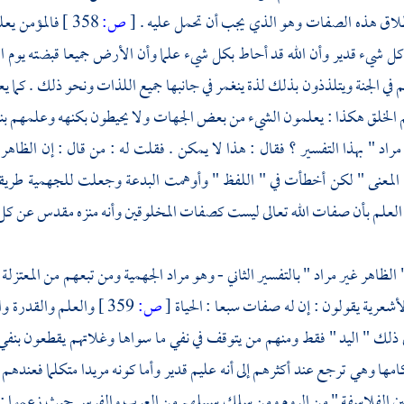
لاق هذه الصفات وهو الذي يجب أن تحمل عليه .
[
ص:
358 ]
فالمؤمن يعل
 كل شيء قدير وأن الله قد أحاط بكل شيء علما وأن الأرض جميعا قبضته يوم ال
في الجنة ويتلذذون بذلك لذة ينغمر في جانبها جميع اللذات ونحو ذلك . كما يع
 الخلق هكذا : يعلمون الشيء من بعض الجهات ولا يحيطون بكنهه وعلمهم بنف
مراد " بهذا التفسير ؟ فقال : هذا لا يمكن . فقلت له : من قال : إن الظاهر
المعنى " لكن أخطأت في " اللفظ " وأوهمت البدعة وجعلت
للجهمية
طريق
لعلم بأن صفات الله تعالى ليست كصفات المخلوقين وأنه منزه مقدس عن كل ما
الظاهر غير مراد " بالتفسير الثاني - وهو مراد
الجهمية
ومن تبعهم من
المعتزلة
أشعرية
يقولون : إن له صفات سبعا : الحياة
[
ص:
359 ]
والعلم والقدرة وا
ذلك " اليد " فقط ومنهم من يتوقف في نفي ما سواها وغلاتهم يقطعون بنفي 
امها وهي ترجع عند أكثرهم إلى أنه عليم قدير وأما كونه مريدا متكلما فعنده
ين الفلاسفة
" من
الروم
ومن سلك سبيلهم من
العرب
والفرس
حيث زعموا : 