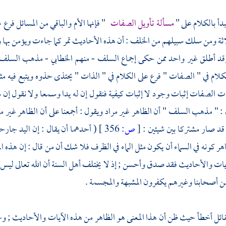
بدأ بالكلام على "
مسألة تأويل الصفات
" فإنها الأم والباقي من المسائل فرع
لاثة ومن سلك سبيلهم من الخلف : أن هذه الأحاديث تمر كما جاءت ويؤمن به
 وقد أطلق غير واحد ممن حكى إجماع
السلف
- منهم
الخطابي
- مذهب
السلف
لام في " الصفات " فرع على الكلام في " الذات " يحتذى حذوه ويتبع فيه مثال
 الصفات إثبات وجود لا إثبات كيفية فنقول إن له يدا وسمعا ولا نقول إن 
 : " مذهب
السلف
" أن الظاهر غير مراد ويقول : أجمعنا على أن الظاهر غير م
قد صار مشتركا بين شيئين :
[
ص:
356 ]
( أحدهما أن يقال : إن اليد جا
اهر كونه في السماء أن يكون مثل الماء في الظرف فلا شك أن من قال : إن هذه
آيات والأحاديث فقد صدق وأحسن ; إذ لا يختلف
أهل السنة
أن الله تعالى ليس 
ن أصحابنا وغيرهم يكفرون
المشبهة
والمجسمة
.
قائل أخطأ حيث ظن أن هذا المعنى هو الظاهر من هذه الآيات والأحاديث ;