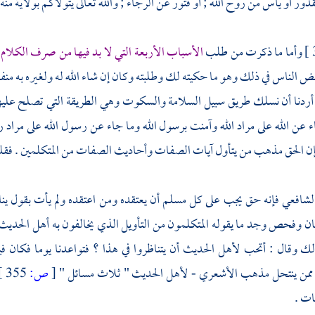
ر أو يأس من روح الله ; أو فتور عن الرجاء ; والله تعالى يتولاكم بولاية منه 
وأما ما ذكرت من طلب
الأسباب الأربعة التي لا بد فيها من صرف الكلام م
عض الناس في ذلك وهو ما حكيته لك وطلبته وكان إن شاء الله له ولغيره به منفع
 أردنا أن نسلك طريق سبيل السلامة والسكوت وهي الطريقة التي تصلح عليها 
جاء عن الله على مراد الله وآمنت برسول الله وما جاء عن رسول الله على مراد
إن الحق مذهب من يتأول آيات الصفات وأحاديث الصفات من المتكلمين . فقل
لشافعي
فإنه حق يجب على كل مسلم أن يعتقده ومن اعتقده ولم يأت بقول يناقض
ن وفحص وجد ما يقوله المتكلمون من التأويل الذي يخالفون به
أهل الحديث
لك وقال : أتحب
لأهل الحديث
أن يتناظروا في هذا ؟ فتواعدنا يوما فكان ف
- ممن ينتحل مذهب
الأشعري
-
لأهل الحديث
" ثلاث مسائل "
[
ص:
355 ]
ات .