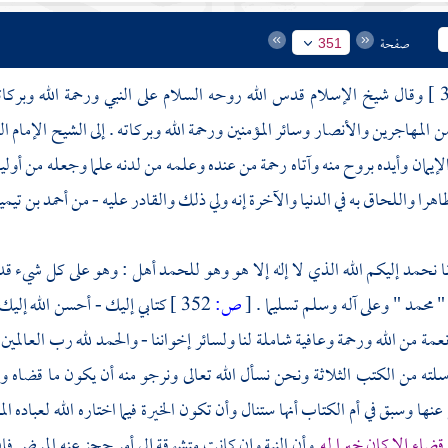
صفحة
351
وقال
شيخ الإسلام
قدس الله روحه السلام على النبي ورحمة الله وبركا
من
المهاجرين
والأنصار
وسائر المؤمنين ورحمة الله وبركاته . إلى الشيح الإمام 
 الإيمان وأيده بروح منه وآتاه رحمة من عنده وعلمه من لدنه علما وجعله من أول
ظاهرا واللحاق به في الدنيا والآخرة إنه ولي ذلك والقادر عليه - من
أحمد بن تيمي
إنا نحمد إليكم الله الذي لا إله إلا هو وهو للحمد أهل : وهو على كل شيء ق
 "
محمد
" وعلى آله وسلم تسليما .
[
ص:
352 ]
كتابي إليك - أحسن الله إليك 
عمة من الله ورحمة وعافية شاملة لنا ولسائر إخواننا - والحمد لله رب العالمين 
لته من الكتب الثلاثة ونحن نسأل الله تعالى ونرجو منه أن يكون ما قضا
نها وسبق في أم الكتاب أنها ستنال وأن تكون الخيرة فيما اختاره الله لعباده 
ضاء إلا كان خيرا له
وأن النية وإن كانت متشوقة إلى أمر حجز عنه المرض فإن الخي