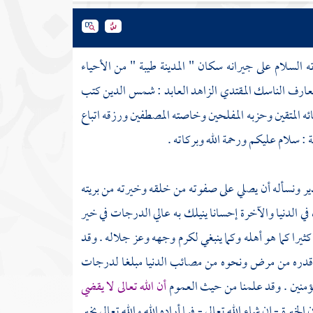
ته السلام على جيرانه سكان "
المدينة طيبة
" من الأحياء
العارف الناسك المقتدي الزاهد العابد :
شمس الدين
كتب
يائه المتقين وحزبه المفلحين وخاصته المصطفين ورزقه اتباع
ة
: سلام عليكم ورحمة الله وبركاته .
دير ونسأله أن يصلي على صفوته من خلقه وخيرته من بريته
في الدنيا والآخرة إحسانا ينيلك به عالي الدرجات في خير
كثيرا كما هو أهله وكما ينبغي لكرم وجهه وعز جلاله . وقد
ه وقدره من مرض ونحوه من مصائب الدنيا مبلغا لدرجات
المؤمنين . وقد علمنا من حيث العموم
أن الله تعالى لا يقضي
رة - إن شاء الله تعالى - فيما أراده الله والله تعالى يخير