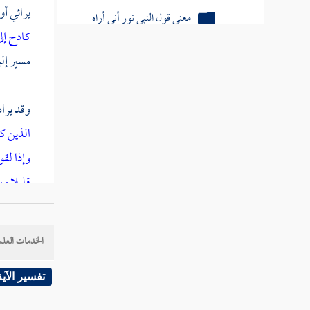
يرائي أو
موجودان أم مجاز
كادح إل
مسألة كيفية السماء والأرض هل
مسير إلي
هما جسمان كريان
مسألة تركيب النيرين والكواكب
وقد يراد
هل هي مثبتة في الأفلاك وتتحرك بها
الذين ك
مسألة هل خلق الله السموات
وإذا لقو
والأرض قبل الليل والنهار
قليلا وي
مسألة هل صحيح أن اختلاف الليل
وفي الص
والنهار باختلاف المكان
{
عن
أب
الخدمات العلم
كتاب الإيمان
وسلم فل
كتاب القدر
تفسير الآية
فقال رس