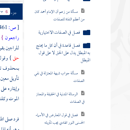
الرسالة المدنية في الحقيقة والمجاز
في الصفات
جزء
6
فصل في قول المعترض في الأسماء
[
ص:
461 ]
الحسنى النور الهادي يجب تأويله
راجعون
}
مسألة معنى قول النبي الحجر
للراجين بقو
الأسود يمين الله في الأرض
حق
} وقول
رؤية المؤمنين ربهم هل تشمل
بمحذوف تقدي
النساء أيضا ومتى يرينه
تأويل معين 
مسألة لقاء الله هل هو رؤيته أو
وإيثاره على
رؤية ثوابه
الموت وكلنا
فصل في قول السائل كيف
يتصور منا محبة ما لا نعرفه ولا
نطلع عليه
فرد صلى الل
وهو أنه إذا 