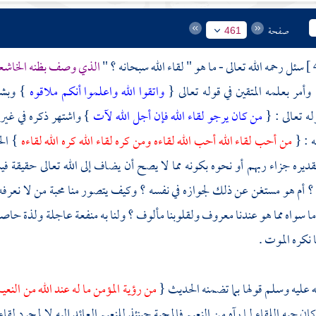
صفحة
461
سئل رحمه الله تعالى - ما هو " لقاء الله سبحانه ؟ "
الذي وصف بظنه الخاشعين
وأمر بعلمه المتقين في قوله تعالى {
واتقوا الله واعلموا أنكم ملاقوه
} وبشر
له تعالى : {
من كان يرجو لقاء الله فإن أجل الله لآت
} واشتهر ذكره في غير
ه : {
من أحب لقاء الله أحب الله لقاءه ومن كره لقاء الله كره الله لقاءه
} ال
ره جزاء ربهم أو نحوه بكونه مما لا يصح أن يضاف إلى الله تعالى حقيقة فيس
؟ أم هو مستغن عن ذلك لجوازه في نفسه ؟ وكيف يتصور منا محبة من لا نعرفه 
 ما سواه مما هو عندنا معروف ولقلوبنا مألوف ؟ ولنا به منفعة عاجلة ولذة حاصل
 نكره الموت .
ه عليه وسلم قولها بما تضمنه الحديث {
من رؤية المؤمن ما له عند الله من النعي
كان حبه اللقاء لما رآه من النعيم فالمحبة حينئذ للنعيم العائد إليه لا لمجرد لق