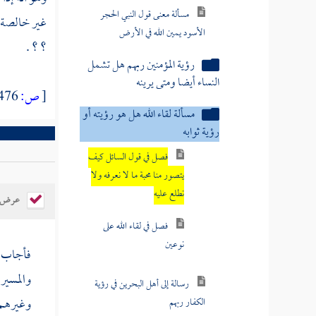
فصل في لقاء الله على
نوعين
غير خالصة وإ
؟ ؟ .
رسالة إلى أهل البحرين في رؤية
الكفار ربهم
[
ص:
476 ]
معنى قول النبي نور أنى أراه
وقوله رأيت نورا
مسألة أقوام يدعون أنهم يرون الله
بأبصارهم في الدنيا
عرض ال
مسألة معنى حديث إن الله
ينادي بصوت وحديث يقول الله يا
آدم
فأجاب ر
والمسير 
الرسالة العرشية
وغيرهم
مسألة هل العرش والكرسي