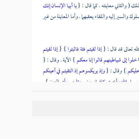
لك ( والثاني معاينته . كما قال : {
يا أيها الإنسان إنك
ك والسير إليه واللقاء يعقبهما . وأما المعاينة من غير
له تعالى قد قال : {
إذا لقيتم فئة فاثبتوا
} {
إذا لقيتم
ذا خلوا إلى شياطينهم قالوا إنا معكم
} الآية . وقال : {
 عليكم
} وقال : {
وإذ يريكموهم إذ التقيتم في أعينكم
 في سبيل الله وأخرى كافرة يرونهم مثليهم رأي العين
} .
 الله العافية فإذا لقيتموهم فاصبروا
} وفي الصحيحين
فانفتل فذهب فاغتسل ; ففقده النبي صلى الله عليه
ك حتى أغتسل .
:
464 ]
{
لقيت رسول الله صلى الله عليه وسلم
}