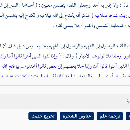
 قال : ولا يخبر به أحدا وجعلوا اللقاء يتضمن معنيين : ( أحدهما : السير إلى الم
ى ربك كدحا فملاقيه
} فذكر أنه يكدح إلى الله فيلاقيه والكدح إليه يتضمن السلو
ه - كمعاينة الشمس والقمر - فلا يسمى لقاء .
 باللقاء الوصول إلى الشيء والوصول إلى الشيء بحسبه . ومن دليل ذلك أن ال
فروا زحفا فلا تولوهم الأدبار
} وقال : {
وإذا لقوا الذين آمنوا قالوا آمنا وإ
ا الذين آمنوا قالوا آمنا وإذا خلا بعضهم إلى بعض قالوا أتحدثونهم بما فتح الله
قللكم في أعينهم
} . وقال تعالى : {
قد كان لكم آية في فئتين التقتا فئة تقاتل
حيحين عن النبي صلى الله عليه وسلم أنه قال : {
لا تتمنوا لقاء العدو واسألوا
ي هريرة
أنه لقي النبي صلى الله عليه وسلم في طريق من طرق
المدينة
وهو جنب 
ية
ما جاء قال : أين كنت ؟ قال يا رسول الله لقيتني وأنا جنب فكرهت أن أجالس
ترجمة علم
عناوين الشجرة
تخريج حديث
ول الله صلى الله عليه وسلم سبحان الله إن المؤمن لا ينجس
} وفي لفظ :
[
ص