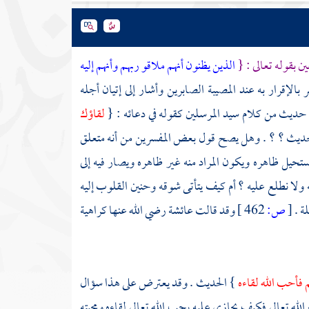
 بقوله تعالى : {
الذين يظنون أنهم ملاقو ربهم وأنهم إليه
 بالإقرار به عند المصيبة الصابرين وأشار إلى إتيان أجله
 حديث من كلام سيد المرسلين كقوله في دعائه : {
لقاؤك
حديث ؟ ؟ . وهل يصح قول بعض المفسرين من أنه متعلق
تحيل ظاهره ويكون المراد منه غير ظاهره ويصار فيه إلى
ولا نطلع عليه ؟ أم كيف يتأتى شوقه وحنين القلوب إليه
ة .
[
ص:
462 ]
وقد قالت
عائشة
رضي الله عنها كراهية
م فأحب الله لقاءه
} الحديث . وقد يعترض على هذا سؤال
اء الله تعالى فكيف يجازى عليه بحب الله تعالى لقاءه ومحبته