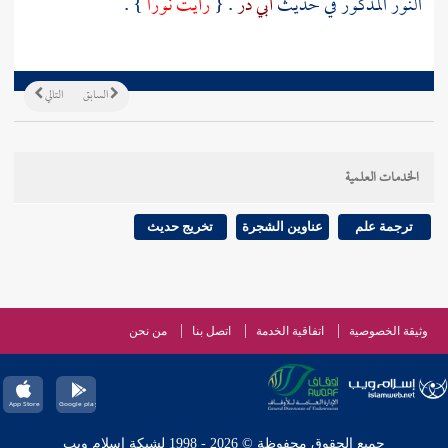
النور المذكور في حديث
أبي ذر
. {
رأيت نورا
} .
السابق
التالي
الخدمات العلمية
ترجمة علم
عناوين الشجرة
تخريج حديث
وثيقة الخصوصية
اتفاقية الخدمة
اتصل بنا
من نحن
جميع الحقوق محفوظة © 2026 - 1998 لشبكة إسلام ويب