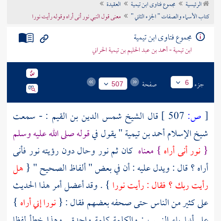
الرئيسية
مجموع فتاوى ابن تيمية
العقيدة
تراجم الأعلام
كتاب الأسماء والصفات " الجزء الثاني "
معنى قول النبي نور أنى أراه وقوله رأيت نورا
مجموع فتاوى ابن تيمية
ابن تيمية - أحمد بن عبد الحليم بن تيمية الحراني
جزء
صفحة
6
507
[
ص:
507 ]
قال
الشيخ شمس الدين بن القيم
: - سمعت
شيخ الإسلام أحمد بن تيمية
" يقول في
قوله صلى الله عليه وسلم
{
نور أنى أراه
} معناه
كان ثم نور وحال دون رؤيته نور فأنى
أراه ؟ قال : ويدل عليه : أن في بعض " ألفاظ الصحيح " {
هل
رأيت ربك ؟ فقال : رأيت نورا
} . وقد أعضل أمر هذا الحديث
على كثير من الناس حتى صحفه بعضهم فقال : {
نورا إني أراه
}
على أنها ياء النسب ; والكلمة كلمة واحدة . وهذا خطأ لفظا