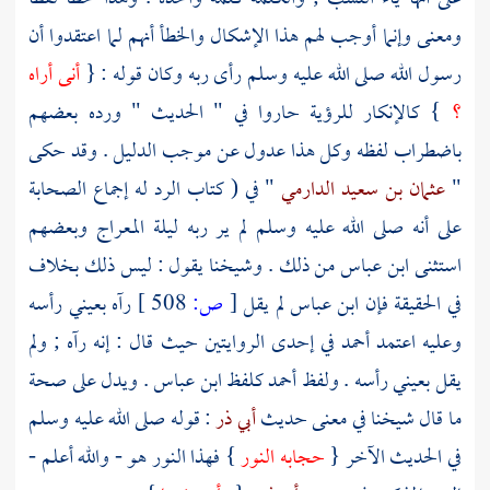
ومعنى وإنما أوجب لهم هذا الإشكال والخطأ أنهم لما اعتقدوا أن
رسول الله صلى الله عليه وسلم رأى ربه وكان قوله : {
أنى أراه
؟
} كالإنكار للرؤية حاروا في " الحديث " ورده بعضهم
باضطراب لفظه وكل هذا عدول عن موجب الدليل . وقد حكى
"
عثمان بن سعيد الدارمي
" في ( كتاب الرد له إجماع
الصحابة
على أنه صلى الله عليه وسلم لم ير ربه ليلة المعراج وبعضهم
استثنى
ابن عباس
من ذلك . وشيخنا يقول : ليس ذلك بخلاف
في الحقيقة فإن
ابن عباس
لم يقل
[
ص:
508 ]
رآه بعيني رأسه
وعليه اعتمد
أحمد
في إحدى الروايتين حيث قال : إنه رآه ; ولم
يقل بعيني رأسه . ولفظ
أحمد
كلفظ
ابن عباس
. ويدل على صحة
ما قال شيخنا في معنى حديث
أبي ذر
: قوله صلى الله عليه وسلم
في الحديث الآخر {
حجابه النور
} فهذا النور هو - والله أعلم -