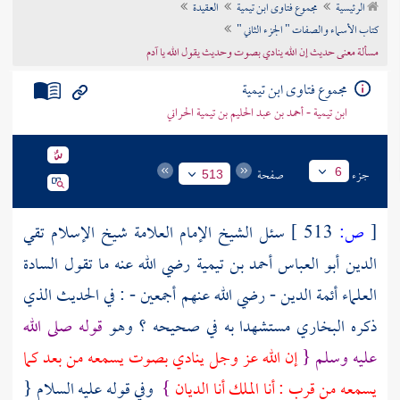
الرئيسية
مجموع فتاوى ابن تيمية
العقيدة
تراجم الأعلام
كتاب الأسماء والصفات " الجزء الثاني "
مسألة معنى حديث إن الله ينادي بصوت وحديث يقول الله يا آدم
مجموع فتاوى ابن تيمية
ابن تيمية - أحمد بن عبد الحليم بن تيمية الحراني
جزء
صفحة
6
513
[
ص:
513 ]
سئل
الشيخ الإمام العلامة شيخ الإسلام تقي
الدين أبو العباس أحمد بن تيمية
رضي الله عنه ما تقول السادة
العلماء أئمة الدين - رضي الله عنهم أجمعين - : في الحديث الذي
ذكره
البخاري
مستشهدا به في صحيحه ؟ وهو
قوله صلى الله
عليه وسلم {
إن الله عز وجل ينادي بصوت يسمعه من بعد كما
يسمعه من قرب : أنا الملك أنا الديان
}
وفي قوله عليه السلام {