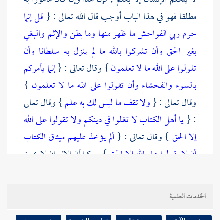
لا يتكلم الإنسان إلا بعلم ; فإن هذا وإن كان مأمورا به
مطلقا فهو في هذا الباب أوجب قال الله تعالى : {
قل إنما
حرم ربي الفواحش ما ظهر منها وما بطن والإثم والبغي
بغير الحق وأن تشركوا بالله ما لم ينزل به سلطانا وأن
تقولوا على الله ما لا تعلمون
} وقال تعالى : {
إنما يأمركم
بالسوء والفحشاء وأن تقولوا على الله ما لا تعلمون
}
وقال تعالى : {
ولا تقف ما ليس لك به علم
} وقال تعالى
: {
يا أهل الكتاب لا تغلوا في دينكم ولا تقولوا على الله
إلا الحق
} وقال تعالى : {
ألم يؤخذ عليهم ميثاق الكتاب
أن لا يقولوا على الله إلا الحق
} . وكما أن الإنسان لا يجوز
له أن يثبت شيئا إلا بعلم فلا يجوز له أن ينفي شيئا إلا
بعلم ; ولهذا كان النافي عليه الدليل ; كما أن المثبت عليه
الخدمات العلمية
الدليل . ومما يجب أن يعرف أن "
أدلة الحق لا تتناقض
"