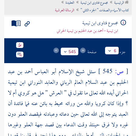
الرئيسية
مجموع فتاوى ابن تيمية
العقيدة
تراجم الأعلام
كتاب الأسماء والصفات " الجزء الثاني "
الرسالة العرشية
مجموع فتاوى ابن تيمية
ابن تيمية - أحمد بن عبد الحليم بن تيمية الحراني
جزء
صفحة
6
545
[
ص:
545 ]
سئل
شيخ الإسلام أبو العباس أحمد بن عبد
الحليم بن عبد السلام العالم الرباني والعابد النوراني ابن تيمية
الحراني
أيده الله تعالى ما تقول في " العرش " هل هو كروي أم لا
؟ وإذا كان كرويا والله من ورائه محيط به بائن عنه فما فائدة أن
العبد يتوجه إلى الله تعالى حين دعائه وعبادته فيقصد العلو دون
غيره ولا فرق حينئذ وقت الدعاء بين قصد جهة العلو وغيرها
من الجهات التي تحيط بالداعي ومع هذا نجد في قلوبنا قصدا