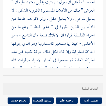
أحدها أنه لقائل أن يقول : لم يثبت بدليل يعتمد عليه أن "
العرش " فلك من الأفلاك المستديرة الكروية الشكل ; لا
بدليل شرعي . ولا بدليل عقلي . وإنما ذكر هذا طائفة من
المتأخرين الذين نظروا في " علم الهيئة " وغيرها من
أجزاء الفلسفة فرأوا أن الأفلاك تسعة وأن التاسع - وهو
الأطلس - محيط بها مستدير كاستدارتها وهو الذي يحركها
الحركة المشرقية وإن كان لكل فلك حركة تخصه غير هذه
الحركة العامة ثم سمعوا في أخبار الأنبياء صلوات الله
وسلامه عليهم ذكر " عرش الله " وذكر " كرسيه " وذكر
" السموات السبع " فقالوا بطريق الظن إن " العرش "
هو الفلك التاسع ; لاعتقادهم أنه ليس وراء التاسع شيء
الخدمات العلمية
إما مطلقا وإما أنه ليس وراءه مخلوق .
تفسير الآية
ترجمة علم
عناوين الشجرة
تخريج حديث