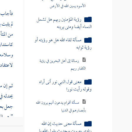
الأسود يمين الله في الأرض
فأجاب رح
رؤية المؤمنين ربهم هل تشمل
لم يثبت 
النساء أيضا ومتى يرينه
من المتأ
مسألة لقاء الله هل هو رؤيته أو
كاستدارت
رؤية ثوابه
وسلامه 
رسالة إلى أهل البحرين في رؤية
لاعتقاده
الكفار ربهم
معنى قول النبي نور أنى أراه
ثم إن م
وقوله رأيت نورا
يحدثه في
مسألة أقوام يدعون أنهم يرون الله
جعل بعض
بأبصارهم في الدنيا
" هو ال
مسألة معنى حديث إن الله
بالنسبة 
ينادي بصوت وحديث يقول الله يا