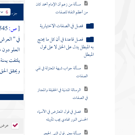
مسألة من زعم أن الإمام أحمد كان
من أعظم النفاة للصفات
جزء
6
فصل في الصفات الاختيارية
[
ص:
545 ]
في " العرش "
فصل قاعدة في أن كل ما يحتج
به المبطل يدل على الحق لا على قول
العلو دون غ
المبطل
يلتفت يمنة 
مسألة جواب شبهة المعتزلة في نفي
ويحقق الحق -
الصفات
الرسالة المدنية في الحقيقة والمجاز
في الصفات
فصل في قول المعترض في الأسماء
الحسنى النور الهادي يجب تأويله
عرض ال
مسألة معنى قول النبي الحجر