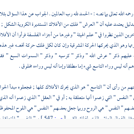
مه الله تعالى بما نصه : - الحمد لله رب العالمين . الجواب عن هذا السؤال بث
بدليل يعتمد عليه أن " العرش " فلك من الأفلاك المستديرة الكروية الشكل ; لا
خرين الذين نظروا في " علم الهيئة " وغيرها من أجزاء الفلسفة فرأوا أن الأف
ها وهو الذي يحركها الحركة المشرقية وإن كان لكل فلك حركة تخصه غير هذه ال
عليهم ذكر " عرش الله " وذكر " كرسيه " وذكر " السموات السبع " فقال
م أنه ليس وراء التاسع شيء إما مطلقا وإما أنه ليس وراءه مخلوق .
نهم من رأى أن " التاسع " هو الذي يحرك الأفلاك كلها ; فجعلوه مبدأ الحوا
 " النفس " التي زعموا أنها متعلقة به ; أو في " العقل " الذي زعموا أنه ال
هم " النفس " هي الروح وربما جعل بعضهم " النفس " هي اللوح المحفوظ كما
عقل الفعال العاشر الذي لفلك القمر
[
ص:
547 ]
و " النفس " المتعلقة ب
إلى الإنسان يقدر فيه ما يفعله قبل أن يكون إلى غير ذلك من المقالات التي قد