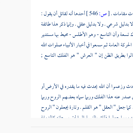
لاث مقامات .
[
ص:
546 ]
أحدها أنه لقائل أن يقول :
 بدليل شرعي . ولا بدليل عقلي . وإنما ذكر هذا طائفة
لاك تسعة وأن التاسع - وهو الأطلس - محيط بها مستدير
حركة العامة ثم سمعوا في أخبار الأنبياء صلوات الله
وا بطريق الظن إن " العرش " هو الفلك التاسع ;
دث وزعموا أن الله يحدث فيه ما يقدره في الأرض أو
ذي صدر عنه هذا الفلك وربما سماه بعضهم الروح وربما
 جعل " العقل " هو القلم . وتارة يجعلون " الروح
ه وربما جعلوا ذلك بالنسبة إلى الحق سبحانه كالدماغ
 شرحناها وبينا فسادها في غير هذا الموضع . ومنهم من