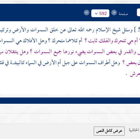
صفحة
592
وسئل
شيخ الإسلام
رحمه الله تعالى عن خلق السموات والأرض وتركيب
؟ أم هي تتحرك والفلك ثابت ؟
أم كلاهما متحرك ؟ وهل الأفلاك هي السموات
والقمر في بعض السموات يضيء نورها جميع السموات ؟ وهل ينتقلان من 
ق بعض ؟
وهل أطراف السموات على جبل أم الأرض في السماء كالبيضة في قش
لعرش
.
حاشية