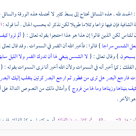
الحمد لله . هذه المسائل تحتاج إلى بسط كثير لا تحتمله هذه الورقة والسائل
 الشافية فإن فيها نزاعا وكلاما طويلا لكن نذكر له بحسب الحال . أما قوله :
ا
 للناس لكن الذين قالوا إن هذا هو هذا احتجوا بقوله تعالى : {
ألم تروا كي
جعل الشمس سراجا
} قالوا : فأخبر الله أن القمر في السموات . وقد قال تعالى 
 يسبحون
} وقال تعالى : {
لا الشمس ينبغي لها أن تدرك القمر ولا الليل سا
 الفلك ; كما أخبر أنه في السموات ولأن الله أخبر أنا نرى السموات بقوله : {
ت فارجع البصر هل ترى من فطور
ثم ارجع البصر كرتين ينقلب إليك البص
ف بنيناها وزيناها وما لها من فروج
} وأمثال ذلك من النصوص الدالة على أن
و الآخر .
ه :
هل الشمس والقمر تحركان بدون الفلك
أم حركتهما بحركة الفلك ففيه 
وأما قوله تعالى {
كل في فلك يسبحون
} فلا يمنع أن يكون ما ذكره من أنهم 