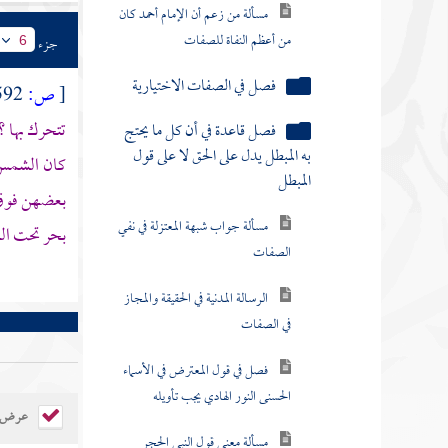
مسألة من زعم أن الإمام أحمد كان
من أعظم النفاة للصفات
جزء
6
فصل في الصفات الاختيارية
[
ص:
592 ]
تتحرك بها 
فصل قاعدة في أن كل ما يحتج
به المبطل يدل على الحق لا على قول
كان الشمس 
المبطل
بعضهن فو
مسألة جواب شبهة المعتزلة في نفي
بحر تحت ا
الصفات
الرسالة المدنية في الحقيقة والمجاز
في الصفات
فصل في قول المعترض في الأسماء
الحسنى النور الهادي يجب تأويله
عرض ال
مسألة معنى قول النبي الحجر