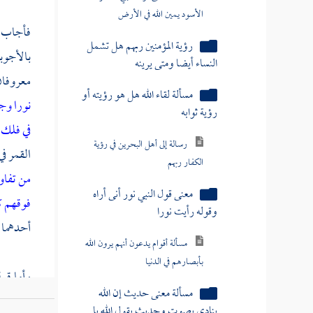
الأسود يمين الله في الأرض
فأجاب : 
رؤية المؤمنين ربهم هل تشمل
بالأجوبة
النساء أيضا ومتى يرينه
معروفان
مسألة لقاء الله هل هو رؤيته أو
نورا و
رؤية ثوابه
في فلك
رسالة إلى أهل البحرين في رؤية
القمر في
الكفار ربهم
من تفاو
معنى قول النبي نور أنى أراه
فوقهم كي
وقوله رأيت نورا
أحدهما ه
مسألة أقوام يدعون أنهم يرون الله
بأبصارهم في الدنيا
وأما قول
مسألة معنى حديث إن الله
الفلك . 
ينادي بصوت وحديث يقول الله يا