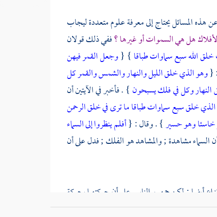
 عن هذه المسائل يحتاج إلى معرفة علوم متعددة ليجاب
لأفلاك هل هي السموات أو غيرها ؟
ففي ذلك قولان
ف خلق الله سبع سماوات طباقا
} {
وجعل القمر فيهن
: {
وهو الذي خلق الليل والنهار والشمس والقمر كل
بق النهار وكل في فلك يسبحون
} . فأخبر في الآيتين أن
الذي خلق سبع سماوات طباقا ما ترى في خلق الرحمن
ر خاسئا وهو حسير
} . وقال : {
أفلم ينظروا إلى السماء
 السماء مشاهدة ; والمشاهد هو الفلك ; فدل على أن
نزاع أيضا ; لكن جمهور الناس على أن حركتهما بحركة
يسبحون تابعا لحركة الفلك كما في الليل والنهار فإن