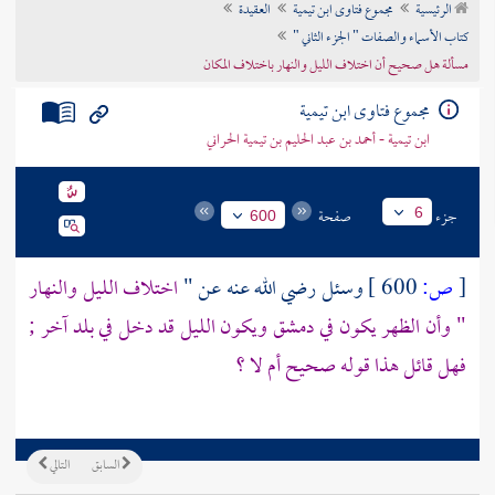
الرئيسية
مجموع فتاوى ابن تيمية
العقيدة
تراجم الأعلام
كتاب الأسماء والصفات " الجزء الثاني "
مسألة هل صحيح أن اختلاف الليل والنهار باختلاف المكان
مجموع فتاوى ابن تيمية
ابن تيمية - أحمد بن عبد الحليم بن تيمية الحراني
جزء
صفحة
6
600
[
ص:
600 ]
وسئل رضي الله عنه عن "
اختلاف الليل والنهار
" وأن الظهر يكون في
دمشق
ويكون الليل قد دخل في بلد آخر ;
فهل قائل هذا قوله صحيح أم لا ؟
السابق
التالي