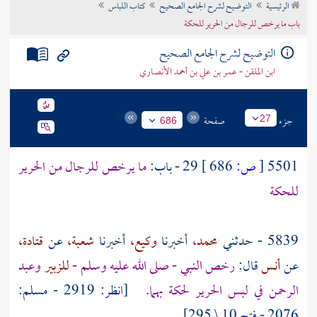
الرئيسية
التوضيح لشرح الجامع الصحيح
كتاب اللباس
تراجم الأعلام
باب ما يرخص للرجال من الحرير للحكة
التوضيح لشرح الجامع الصحيح
ابن الملقن - عمر بن علي بن أحمد الأنصاري
جزء
صفحة
27
686
5501
[
ص:
686 ]
29 - باب:
ما يرخص للرجال من الحرير
للحكة
5839 - حدثني
محمد،
أخبرنا
وكيع،
أخبرنا
شعبة،
عن
قتادة،
عن
أنس
قال:
رخص النبي - صلى الله عليه وسلم -
للزبير
وعبد
الرحمن
في لبس الحرير لحكة بهما.
[انظر: 2919 - مسلم:
2076 - فتح 10 \ 295]