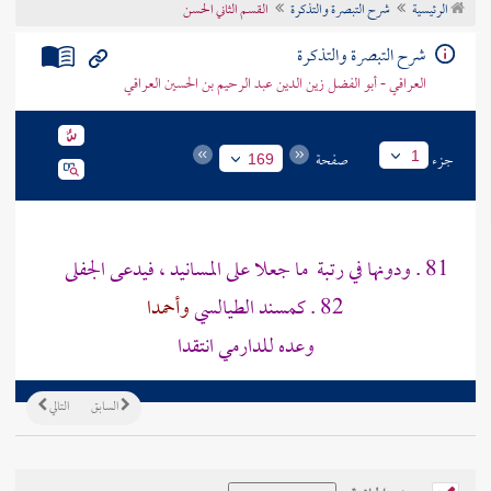
الرئيسية
شرح التبصرة والتذكرة
القسم الثاني الحسن
تراجم الأعلام
شرح التبصرة والتذكرة
العراقي - أبو الفضل زين الدين عبد الرحيم بن الحسين العراقي
جزء
صفحة
1
169
81 .
ودونها في رتبة
ما جعلا على المسانيد ، فيدعى الجفلى
82 . كمسند الطيالسي
وأحمدا
وعده للدارمي انتقدا
السابق
التالي