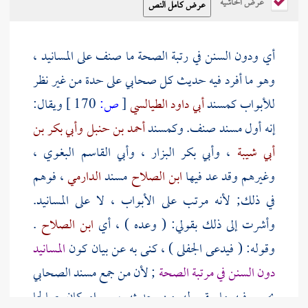
عرض الحاشية
أي ودون السنن في رتبة الصحة ما صنف على المسانيد ،
وهو ما أفرد فيه حديث كل صحابي على حدة من غير نظر
للأبواب كمسند
أبي داود الطيالسي
[
ص:
170 ]
ويقال:
إنه أول مسند صنف. وكمسند
أحمد بن حنبل
وأبي بكر بن
أبي شيبة
،
وأبي بكر البزار
،
وأبي القاسم البغوي
،
وغيرهم وقد عد فيها
ابن الصلاح
مسند
الدارمي
، فوهم
في ذلك; لأنه مرتب على الأبواب ، لا على المسانيد.
وأشرت إلى ذلك بقولي: ( وعده ) ، أي
ابن الصلاح
.
وقوله: ( فيدعى الجفلى ) ، كنى به عن بيان كون
المسانيد
دون السنن في مرتبة الصحة
; لأن من جمع مسند الصحابي
يجمع فيه ما يقع له من حديثه ، سواء كان صالحا