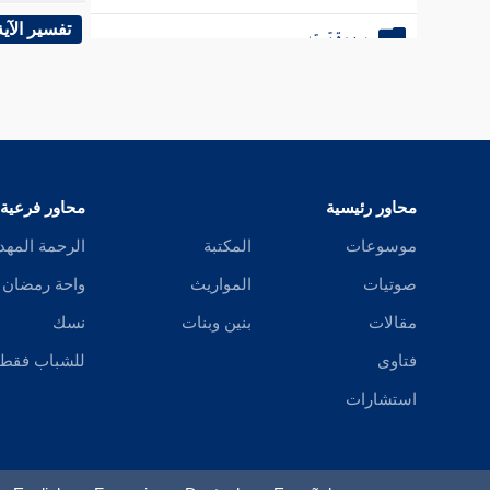
سورة الفلق والناس
تفسير الآية
محاور رئيسية
محاور فرعية
موسوعات
المكتبة
الرحمة المهد
صوتيات
المواريث
واحة رمضان
مقالات
بنين وبنات
نسك
فتاوى
للشباب فقط
استشارات