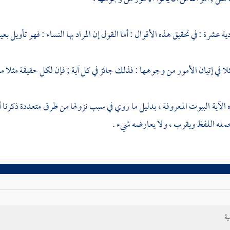
دية عشرة : في تحقيق هذه الأقوال : أما القول إن المراد بها النساء : فهو تأويل ب
لا في إتيان الأمور من وجوهها : فذلك جائز في كل آية ; فإن لكل حقيقة مثلا منه
الآية البيوت المعروفة ، بدليل ما روي في سبب نزولها من طرق متعددة ذكرنا 
يحمله اللفظ ويقرب ، ولا يعارضه شيء .
ية