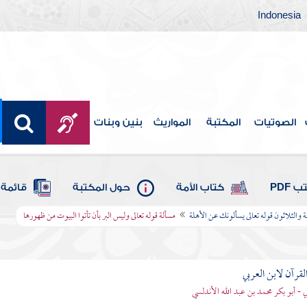
Indonesia
الصوتيات
المكتبة
المواريث
بنين وبنات
 PDF
كتاب الأمة
حول المكتبة
قائمة 
عة والثلاثون قوله تعالى يسألونك عن الأهلة
مسألة قوله تعالى وليس البر بأن تأتوا البيوت من ظهورها
لقرآن لابن العربي
ي - أبو بكر محمد بن عبد الله الأندلسي