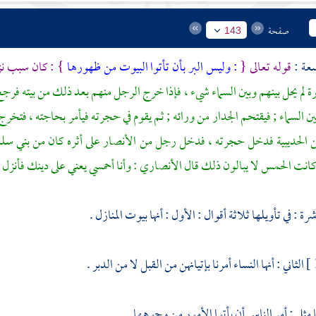
صفحة
143
سعة :
قوله تعالى {
: وليس البر بأن تأتوا البيوت من ظهورها
} : كان سبب نز
رة لم يحل بينهم وبين السماء شيء ، فإذا خرج الرجل منهم بعد ذلك من بيته 
ين السماء ; فيقتحم الجدار من ورائه ; ثم يقوم في حجرته فيأمر بحاجته ، فتخرج 
ن
الحديبية
فدخل حجرته ، فدخل رجل من
الأنصار
على أثره كان من
بني سل
انت الحمس لا يبالون ذلك قال الأنصاري : وأنا أحمسي يعني على دينك فأنزل الل
رة : في تأويلها ثلاثة أقوال : الأول : أنها بيوت المنازل .
الثاني : أنها النساء أمرنا بإتيانهن من القبل لا من الدبر .
ا مثل ; أمر الناس أن يأتوا الأمور من وجوهها .