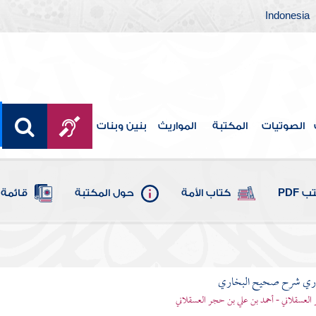
Indonesia
الصوتيات
المكتبة
المواريث
بنين وبنات
 PDF
كتاب الأمة
حول المكتبة
قائمة 
باري شرح صحيح البخاري
العسقلاني - أحمد بن علي بن حجر العسقلاني