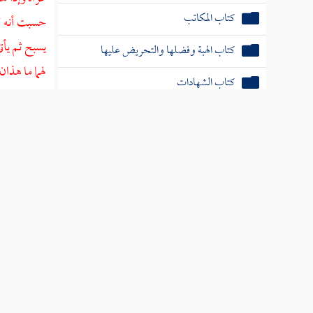
حسبت أنه كا
كتاب الأيمان والنذور
يسبح ثم يأت
كتاب كفارات الأيمان
لهما ما هذان
كتاب الفرائض
لهما ما هذا
طولا في الس
كتاب الحدود
عظيمة لم أر
كتاب الديات
فاستفتحنا ف
كتاب استتابة المرتدين والمعاندين وقتالهم
قال وإذا ن
كتاب الإكراه
قالا لي هذه
فأدخله قالا
كتاب الحيل
الذي أتيت ع
كتاب التعبير
ومنخره إلى ق