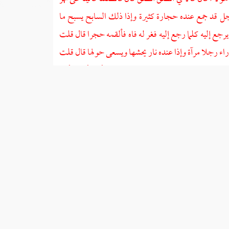
جل قد جمع عنده حجارة كثيرة وإذا ذلك السابح يسبح ما
رجع إليه كلما رجع إليه فغر له فاه فألقمه حجرا قال قلت
نت راء رجلا مرآة وإذا عنده نار يحشها ويسعى حولها قال قلت
الربيع وإذا بين ظهري الروضة رجل طويل لا أكاد أرى رأسه
ال قالا لي انطلق انطلق قال فانطلقنا فانتهينا إلى روضة
ا إلى مدينة مبنية بلبن ذهب ولبن فضة فأتينا باب المدينة
قبح ما أنت راء قال قالا لهم اذهبوا فقعوا في ذلك النهر
ينا قد ذهب ذلك السوء عنهم فصاروا في أحسن صورة قال
قالا لي هذاك منزلك قال قلت لهما بارك الله فيكما ذراني
ا الذي رأيت قال قالا لي أما إنا سنخبرك أما الرجل الأول
كتوبة وأما الرجل الذي أتيت عليه يشرشر شدقه إلى قفاه
جال والنساء العراة الذين في مثل بناء التنور فإنهم الزناة