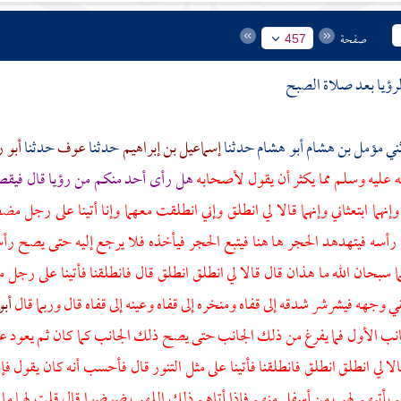
صفحة
457
لرؤيا بعد صلاة الصبح
مؤمل بن هشام أبو هشام
حدثنا
إسماعيل بن إبراهيم
حدثنا
عوف
حدثنا
أبو 
له عليه وسلم مما يكثر أن يقول لأصحابه
هل رأى أحد منكم من رؤيا قال فيقص
ن وإنهما ابتعثاني وإنهما قالا لي انطلق وإني انطلقت معهما وإنا أتينا على ر
 رأسه فيتهدهد الحجر ها هنا فيتبع الحجر فيأخذه فلا يرجع إليه حتى يصح رأسه 
ا سبحان الله ما هذان قال قالا لي انطلق انطلق قال فانطلقنا فأتينا على رجل
ي وجهه فيشرشر شدقه إلى قفاه ومنخره إلى قفاه وعينه إلى قفاه قال وربما قال
أب
انب الأول فما يفرغ من ذلك الجانب حتى يصح ذلك الجانب كما كان ثم يعود علي
لا لي انطلق انطلق فانطلقنا فأتينا على مثل التنور قال فأحسب أنه كان يقول ف
م يأتيهم لهب من أسفل منهم فإذا أتاهم ذلك اللهب ضوضوا قال قلت لهما ما هؤلا