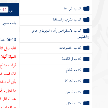
الأضاحي
جزء
12
كتاب الأشربة
باب تعبير ا
المرضى
كتاب الطب
6640 حدثني
الله صلى ال
كتاب اللباس
الليلة آتيا
كتاب الأدب
لرأسه فيثلغ
الاستئذان
قال قلت لهم
يأتي أحد شق
كتاب الدعوات
ما فعل بالج
كتاب الرقاق
هذان قال قا
كتاب القدر
عراة وإذا ه