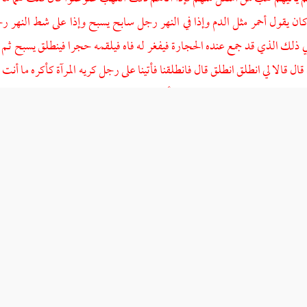
ن يقول أحمر مثل الدم وإذا في النهر رجل سابح يسبح وإذا على شط النهر ر
ي ذلك الذي قد جمع عنده الحجارة فيفغر له فاه فيلقمه حجرا فينطلق يسبح ثم ي
 قال قالا لي انطلق انطلق قال فانطلقنا فأتينا على رجل كريه المرآة كأكره ما أ
 قال قالا لي انطلق انطلق فانطلقنا فأتينا على روضة معتمة فيها من كل لون 
ماء وإذا حول الرجل من أكثر ولدان رأيتهم قط قال قلت لهما ما هذا ما هؤلاء ق
 روضة قط أعظم منها ولا أحسن قال قالا لي ارق فيها قال فارتقينا فيها فانتهين
فتح لنا فدخلناها فتلقانا فيها رجال شطر من خلقهم كأحسن ما أنت راء وشطر كأ
هر معترض يجري كأن ماءه المحض في البياض فذهبوا فوقعوا فيه ثم رجعوا إل
 جنة عدن وهذاك منزلك قال فسما بصري صعدا فإذا قصر مثل الربابة البيضاء قال 
 أما الآن فلا وأنت داخله قال قلت لهما فإني قد رأيت منذ الليلة عجبا فما هذ
ليه يثلغ رأسه بالحجر فإنه الرجل يأخذ القرآن فيرفضه وينام عن الصلاة الم
فاه وعينه إلى قفاه فإنه الرجل يغدو من بيته فيكذب الكذبة تبلغ الآفاق وأما الر