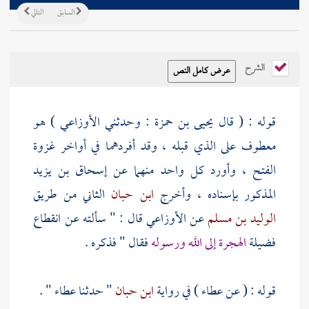
السابق
التالي
الشرح
قوله : ( قال
يحيى بن حمزة
: وحدثني
الأوزاعي
) هو
معطوف على الذي قبله ، وقد أفردهما في أواخر غزوة
الفتح ، وأورد كل واحد منهما عن
إسحاق بن يزيد
المذكور بإسناده ، وأخرج
ابن حبان
الثاني من طريق
الوليد بن مسلم
عن
الأوزاعي
قال : " سألته عن انقطاع
فضيلة
الهجرة إلى الله ورسوله
فقال " فذكره .
قوله : ( عن
عطاء )
في رواية
ابن حبان
" حدثنا
عطاء
" .