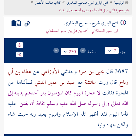
الرئيسية
فتح الباري شرح صحيح البخاري
كتاب مناقب الأنصار
تراجم الأعلام
باب هجرة النبي صلى الله عليه وسلم وأصحابه إلى المدينة
فتح الباري شرح صحيح البخاري
ابن حجر العسقلاني - أحمد بن علي بن حجر العسقلاني
جزء
صفحة
7
270
3687 قال
يحيى بن حمزة
وحدثني
الأوزاعي
عن
عطاء بن أبي
رباح
قال زرت
عائشة
مع
عبيد بن عمير الليثي
فسألناها عن
الهجرة فقالت
لا هجرة اليوم كان المؤمنون يفر أحدهم بدينه إلى
الله تعالى وإلى رسوله صلى الله عليه وسلم مخافة أن يفتن
عليه
فأما اليوم فقد أظهر الله الإسلام واليوم يعبد ربه حيث شاء
ولكن جهاد ونية