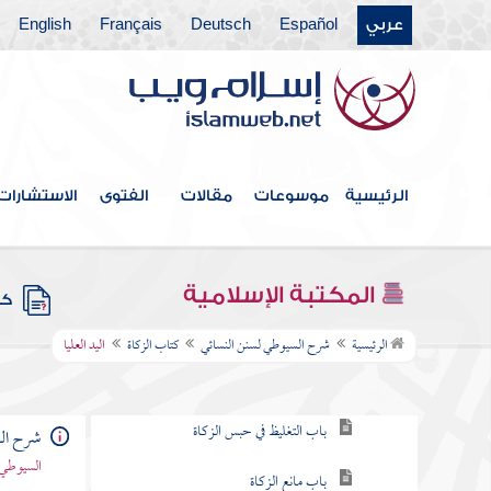
كتاب الاستسقاء
عربي
Español
Deutsch
Français
English
كتاب صلاة الخوف
كتاب صلاة العيدين
كتاب قيام الليل وتطوع النهار
الرئيسية
موسوعات
مقالات
الفتوى
الاستشارات
كتاب الجنائز
كتاب الصيام
المكتبة الإسلامية
كتب
كتاب الزكاة
الرئيسية
شرح السيوطي لسنن النسائي
كتاب الزكاة
اليد العليا
باب وجوب الزكاة
باب التغليظ في حبس الزكاة
شرح الس
السيوطي 
باب مانع الزكاة