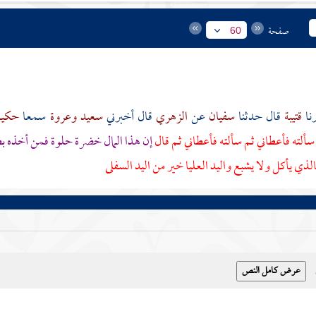
صفحة
60
قتيبة
قال حدثنا
سفيان
عن
الزهري
قال أخبرني
سعيد
وعروة
سمعا
حكيم
سألته فأعطاني ثم سألته فأعطاني ثم قال
إن هذا المال خضرة حلوة فمن أخذه بط
ذي يأكل ولا يشبع واليد العليا خير من اليد السفلى