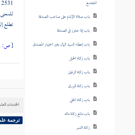
2531 (
المجتمع
للمعنى ؛
باب صلاة الإمام على صاحب الصدقة
تطلع إلي
باب إذا جاوز في الصدقة
باب إعطاء السيد المال بغير اختيار المصدق
[
ص:
61 ]
باب زكاة الخيل
باب زكاة الرقيق
باب زكاة الورق
باب زكاة الحلي
الخدمات العلم
باب مانع زكاة ماله
ترجمة علم
زكاة التمر