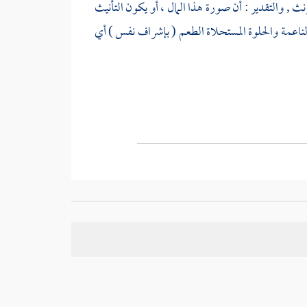
مؤنث , والتقدير : أن صورة هذا المال ، أو يكون التأنيث
الناعمة والحلوة المستحلاة الطعم ( بإشراف نفس ) أي