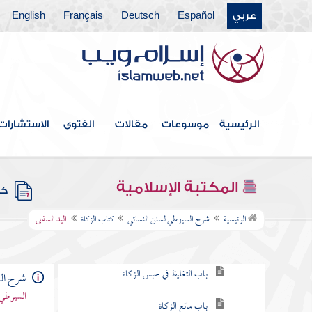
كتاب الاستسقاء
عربي
Español
Deutsch
Français
English
كتاب صلاة الخوف
كتاب صلاة العيدين
كتاب قيام الليل وتطوع النهار
الرئيسية
موسوعات
مقالات
الفتوى
الاستشارات
كتاب الجنائز
كتاب الصيام
المكتبة الإسلامية
كتب
كتاب الزكاة
الرئيسية
شرح السيوطي لسنن النسائي
كتاب الزكاة
اليد السفلى
باب وجوب الزكاة
باب التغليظ في حبس الزكاة
شرح الس
السيوطي 
باب مانع الزكاة