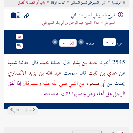
الرئيسية
شرح السيوطي لسنن النسائي
كتاب الزكاة
باب أي الصدقة أفضل
تراجم الأعلام
شرح السيوطي لسنن النسائي
السيوطي - جلال الدين عبد الرحمن بن أبي بكر السيوطي
جزء
صفحة
5
69
2545 أخبرنا
محمد بن بشار
قال حدثنا
محمد
قال حدثنا
شعبة
عن
عدي بن ثابت
قال سمعت
عبد الله بن يزيد الأنصاري
يحدث عن
أبي مسعود
عن النبي صلى الله عليه وسلم قال
إذا أنفق
الرجل على أهله وهو يحتسبها كانت له صدقة
السابق
التالي