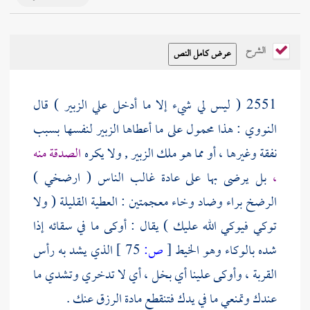
الشرح
2551 ( ليس لي شيء إلا ما أدخل علي
الزبير
) قال
النووي
: هذا محمول على ما أعطاها
الزبير
لنفسها بسبب
نفقة وغيرها ، أو مما هو ملك
الزبير
, ولا يكره
الصدقة منه
،
بل يرضى بها على عادة غالب الناس ( ارضخي )
الرضخ براء وضاد وخاء معجمتين : العطية القليلة ( ولا
توكي فيوكي الله عليك ) يقال : أوكى ما في سقائه إذا
شده بالوكاء وهو الخيط
[
ص:
75 ]
الذي يشد به رأس
القربة ، وأوكى علينا أي بخل ، أي لا تدخري وتشدي ما
عندك وتمنعي ما في يدك فتنقطع مادة الرزق عنك .