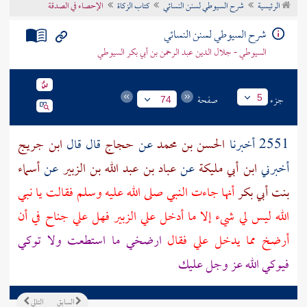
الرئيسية
شرح السيوطي لسنن النسائي
كتاب الزكاة
الإحصاء في الصدقة
تراجم الأعلام
شرح السيوطي لسنن النسائي
السيوطي - جلال الدين عبد الرحمن بن أبي بكر السيوطي
جزء
صفحة
5
74
2551 أخبرنا
الحسن بن محمد
عن
حجاج
قال قال
ابن جريج
أخبرني
ابن أبي مليكة
عن
عباد بن عبد الله بن الزبير
عن
أسماء
بنت أبي بكر
أنها جاءت النبي صلى الله عليه وسلم فقالت يا نبي
الله ليس لي شيء إلا ما أدخل علي
الزبير
فهل علي جناح في أن
أرضخ مما يدخل علي فقال
ارضخي ما استطعت ولا توكي
فيوكي الله عز وجل عليك
السابق
التالي