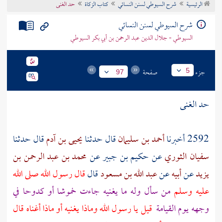
الرئيسية
شرح السيوطي لسنن النسائي
كتاب الزكاة
حد الغنى
تراجم الأعلام
شرح السيوطي لسنن النسائي
السيوطي - جلال الدين عبد الرحمن بن أبي بكر السيوطي
جزء
صفحة
5
97
حد الغنى
2592 أخبرنا
أحمد بن سليمان
قال حدثنا
يحيى بن آدم
قال حدثنا
سفيان الثوري
عن
حكيم بن جبير
عن
محمد بن عبد الرحمن بن
يزيد
عن
أبيه
عن
عبد الله بن مسعود
قال
قال رسول الله صلى الله
عليه وسلم
من سأل وله ما يغنيه جاءت خموشا أو كدوحا في
وجهه يوم القيامة
قيل يا رسول الله وماذا يغنيه أو ماذا أغناه قال