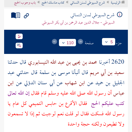
الرئيسية
شرح السيوطي لسنن النسائي
كتاب مناسك الحج
باب وجوب الحج
تراجم الأعلام
شرح السيوطي لسنن النسائي
السيوطي - جلال الدين عبد الرحمن بن أبي بكر السيوطي
جزء
صفحة
5
110
2620 أخبرنا
محمد بن يحيى بن عبد الله النيسابوري
قال حدثنا
سعيد بن أبي مريم
قال أنبأنا
موسى بن سلمة
قال حدثني
عبد
الجليل بن حميد
عن
ابن شهاب
عن
أبي سنان الدؤلي
عن
ابن
عباس
أن رسول الله صلى الله عليه وسلم قام فقال
إن الله تعالى
كتب عليكم الحج
فقال
الأقرع بن حابس التميمي
كل عام يا
رسول الله فسكت فقال لو قلت نعم لوجبت ثم إذا لا تسمعون
ولا تطيعون ولكنه حجة واحدة