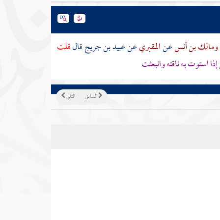
ومالك بن أنس
عن
المقبري
عن
عبيد بن جريج
قال
قلت
إذا استوت به ناقته وانبعثت
السابق
التالي