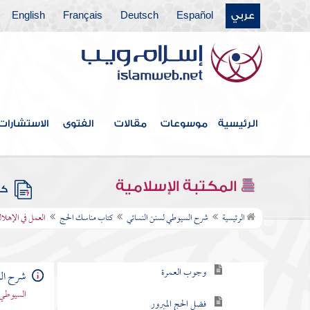
كتاب صلاة الخوف
عربي
Español
Deutsch
Français
English
كتاب صلاة العيدين
كتاب قيام الليل وتطوع النهار
كتاب الجنائز
الرئيسية
موسوعات
مقالات
الفتوى
الاستشارات
كتاب الصيام
كتاب الزكاة
المكتبة الإسلامية
كتب
كتاب مناسك الحج
الرئيسية
شرح السيوطي لسنن النسائي
كتاب مناسك الحج
العمل في الإهلا
باب وجوب الحج
وجوب العمرة
شرح الس
السيوطي 
فضل الحج المبرور