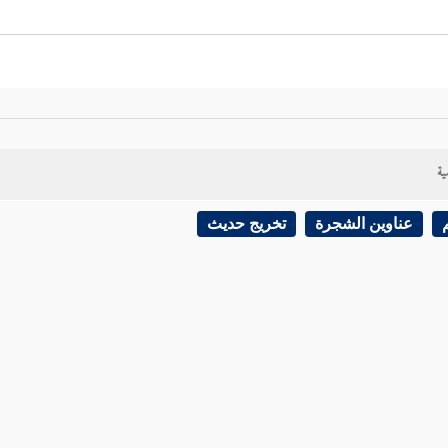
ية
عناوين الشجرة
تخريج حديث