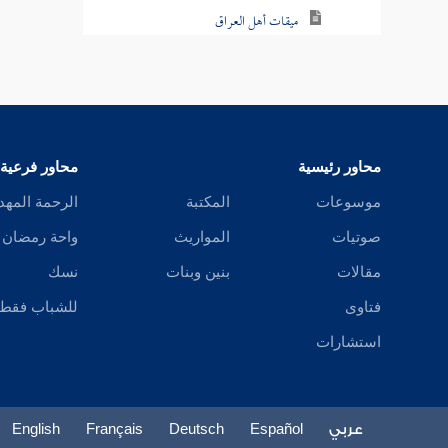
ميقات أهل العراق
من كان أهله دون الميقات
التعريس بذي الحليفة
البيداء
محاور رئيسية
محاور فرعية
الغسل للإهلال
موسوعات
المكتبة
الرحمة المهد
صوتيات
المواريث
واحة رمضان
غسل المحرم
مقالات
بنين وبنات
نسك
النهي عن الثياب المصبوغة بالورس
فتاوى
للشباب فقط
والزعفران في الإحرام
استشارات
الجبة في الإحرام
النهي عن لبس القميص للمحرم
عربي
Español
Deutsch
Français
English