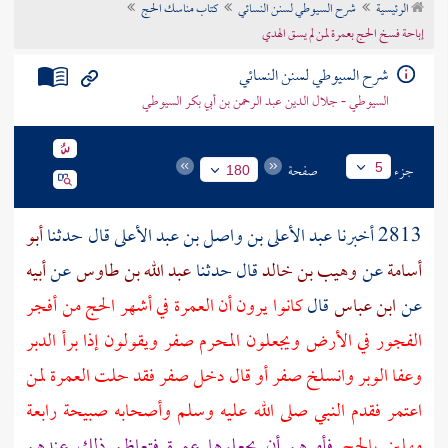
الرئيسية
شرح السيوطي لسنن النسائي
كتاب مناسك الحج
تراجم الأعلام
إباحة فسخ الحج بعمرة لمن لم يسق الهدي
شرح السيوطي لسنن النسائي
السيوطي - جلال الدين عبد الرحمن بن أبي بكر السيوطي
جزء
صفحة
5
180
2813 أخبرنا
عبد الأعلى بن واصل بن عبد الأعلى
قال حدثنا
أبو
أسامة
عن
وهيب بن خالد
قال حدثنا
عبد الله بن طاوس
عن
أبيه
عن
ابن عباس
قال
كانوا يرون أن العمرة في أشهر الحج من أفجر
الفجور في الأرض ويجعلون المحرم صفر ويقولون إذا برأ الدبر
وعفا الوبر وانسلخ صفر أو قال دخل صفر فقد حلت العمرة لمن
اعتمر فقدم النبي صلى الله عليه وسلم وأصحابه صبيحة رابعة
مهلين بالحج
فأمرهم أن يجعلوها عمرة فتعاظم ذلك عندهم