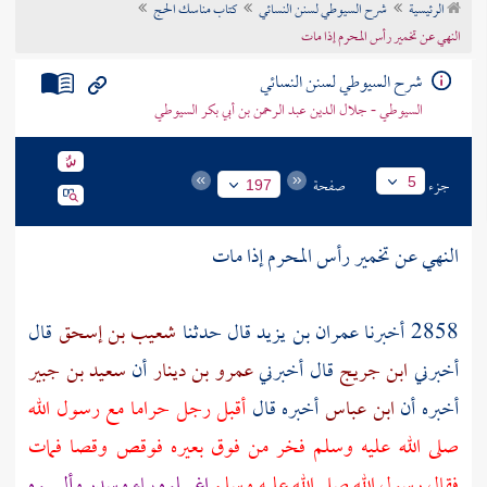
الرئيسية
شرح السيوطي لسنن النسائي
كتاب مناسك الحج
تراجم الأعلام
النهي عن تخمير رأس المحرم إذا مات
شرح السيوطي لسنن النسائي
السيوطي - جلال الدين عبد الرحمن بن أبي بكر السيوطي
جزء
صفحة
5
197
النهي عن تخمير رأس المحرم إذا مات
2858 أخبرنا
عمران بن يزيد
قال حدثنا
شعيب بن إسحق
قال
أخبرني
ابن جريج
قال أخبرني
عمرو بن دينار
أن
سعيد بن جبير
أخبره أن
ابن عباس
أخبره قال
أقبل رجل حراما مع رسول الله
صلى الله عليه وسلم فخر من فوق بعيره فوقص وقصا فمات
فقال رسول الله صلى الله عليه وسلم
اغسلوه بماء وسدر وألبسوه