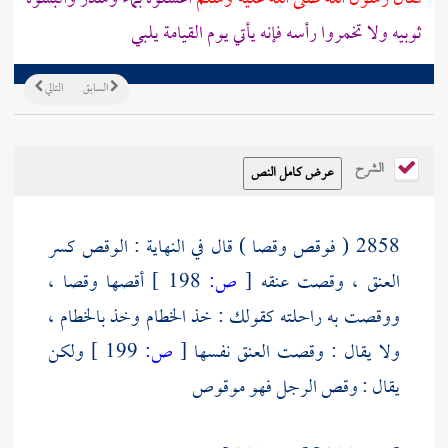
ثوبيه ولا تخمروا رأسه فإنه يأتي يوم القيامة يلبي
السابق
التالي
الشرح
2858 ( فوقص وقصا ) قال في النهاية : الوقص كسر
العنق ، وقصت عنقه
[
ص:
198 ]
أقصها وقصا ،
ووقصت به راحلته كقولك : خذ الخطام وخذ بالخطام ،
ولا يقال : وقصت العنق نفسها
[
ص:
199 ]
ولكن
يقال : وقص الرجل فهو موقوص