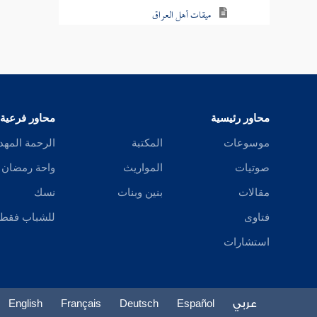
ميقات أهل العراق
من كان أهله دون الميقات
التعريس بذي الحليفة
البيداء
محاور رئيسية
محاور فرعية
الغسل للإهلال
موسوعات
المكتبة
الرحمة المهد
صوتيات
المواريث
واحة رمضان
غسل المحرم
مقالات
بنين وبنات
نسك
النهي عن الثياب المصبوغة بالورس
فتاوى
للشباب فقط
والزعفران في الإحرام
استشارات
الجبة في الإحرام
النهي عن لبس القميص للمحرم
عربي
Español
Deutsch
Français
English