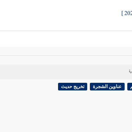
ية
عناوين الشجرة
تخريج حديث