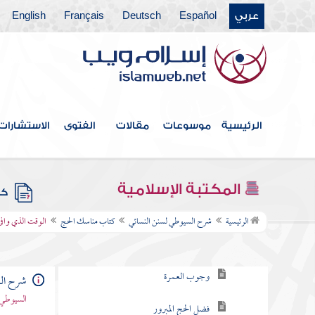
كتاب صلاة الخوف
عربي
Español
Deutsch
Français
English
كتاب صلاة العيدين
كتاب قيام الليل وتطوع النهار
كتاب الجنائز
الرئيسية
موسوعات
مقالات
الفتوى
الاستشارات
كتاب الصيام
كتاب الزكاة
المكتبة الإسلامية
كتب
كتاب مناسك الحج
الرئيسية
شرح السيوطي لسنن النسائي
كتاب مناسك الحج
الوقت الذي وافى 
باب وجوب الحج
وجوب العمرة
شرح الس
السيوطي 
فضل الحج المبرور