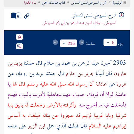
الرئيسية
شرح السيوطي لسنن النسائي
كتاب مناسك الحج
بناء الكعبة
تراجم الأعلام
شرح السيوطي لسنن النسائي
السيوطي - جلال الدين عبد الرحمن بن أبي بكر السيوطي
جزء
صفحة
5
215
2903 أخبرنا
عبد الرحمن بن محمد بن سلام
قال حدثنا
يزيد بن
هارون
قال أنبأنا
جرير بن حازم
قال حدثنا
يزيد بن رومان
عن
عروة
عن
عائشة
أن رسول الله صلى الله عليه وسلم قال لها
يا
عائشة
لولا أن قومك حديث عهد بجاهلية لأمرت
بالبيت
فهدم
فأدخلت فيه ما أخرج منه
وألزقته بالأرض وجعلت له بابين بابا
شرقيا وبابا غربيا فإنهم قد عجزوا عن بنائه فبلغت به أساس
إبراهيم
عليه السلام
قال فذلك الذي حمل
ابن الزبير
على هدمه