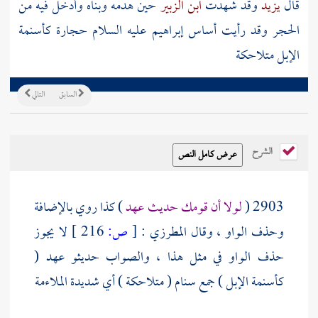
قال
يزيد
وقد شهدت
ابن الزبير
حين هدمه وبناه وأدخل فيه من
الحجر
وقد رأيت أساس
إبراهيم
عليه السلام حجارة كأسنمة
الإبل متلاحكة
السابق
التالي
الشرح
2903 (
لولا أن قومك حديث عهد
) كذا روي بالإضافة
وحذف الواو ، وقال
المطرزي
:
[
ص:
216 ]
لا يجوز
حذف الواو في مثل هذا ، والصواب حديثو عهد (
كأسنمة الإبل ) جمع سنام ( متلاحكة ) أي شديدة الملاءمة