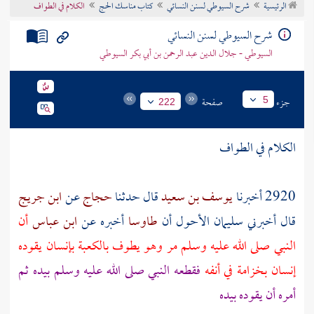
الرئيسية
شرح السيوطي لسنن النسائي
كتاب مناسك الحج
الكلام في الطواف
تراجم الأعلام
شرح السيوطي لسنن النسائي
السيوطي - جلال الدين عبد الرحمن بن أبي بكر السيوطي
جزء
صفحة
5
222
الكلام في الطواف
2920 أخبرنا
يوسف بن سعيد
قال حدثنا
حجاج
عن
ابن جريج
قال أخبرني
سليمان الأحول
أن
طاوسا
أخبره عن
ابن عباس
أن
النبي صلى الله عليه وسلم مر وهو يطوف
بالكعبة
بإنسان يقوده
إنسان بخزامة في أنفه
فقطعه النبي صلى الله عليه وسلم بيده ثم
أمره أن يقوده بيده