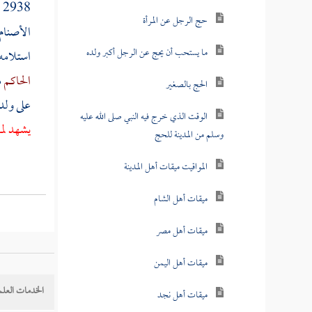
2938 ( إنك حجر لا تضر ولا تنفع ) إلا بإذن الله ، قال
حج الرجل عن المرأة
الأصنا
ما يستحب أن يحج عن الرجل أكبر ولده
استلامه 
الحاكم
م
الحج بالصغير
على ولد
الوقت الذي خرج فيه النبي صلى الله عليه
يشهد لم
وسلم من المدينة للحج
المواقيت ميقات أهل المدينة
ميقات أهل الشام
ميقات أهل مصر
ميقات أهل اليمن
الخدمات العلم
ميقات أهل نجد