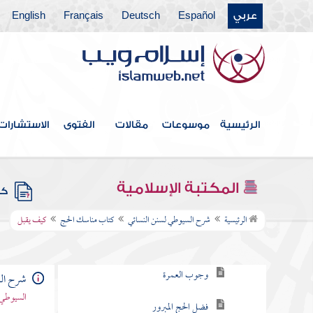
كتاب صلاة الخوف
عربي
Español
Deutsch
Français
English
كتاب صلاة العيدين
كتاب قيام الليل وتطوع النهار
كتاب الجنائز
الرئيسية
موسوعات
مقالات
الفتوى
الاستشارات
كتاب الصيام
كتاب الزكاة
المكتبة الإسلامية
كتب
كتاب مناسك الحج
الرئيسية
شرح السيوطي لسنن النسائي
كتاب مناسك الحج
كيف يقبل
باب وجوب الحج
وجوب العمرة
شرح الس
السيوطي 
فضل الحج المبرور