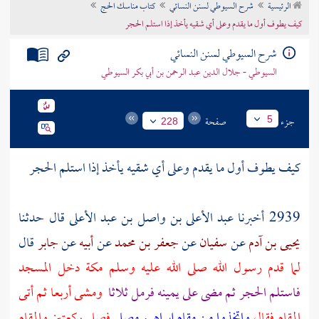
الرئيسية
شرح السيوطي لسنن النسائي
كتاب مناسك الحج
تراجم الأعلام
كيف يطوف أول ما يقدم وعلى أي شقيه يأخذ إذا استلم الحجر
شرح السيوطي لسنن النسائي
السيوطي - جلال الدين عبد الرحمن بن أبي بكر السيوطي
جزء
صفحة
5
228
كيف يطوف أول ما يقدم وعلى أي شقيه يأخذ إذا استلم الحجر
2939 أخبرنا
عبد الأعلى بن واصل بن عبد الأعلى
قال حدثنا
يحيى بن آدم
عن
سفيان
عن
جعفر بن محمد
عن
أبيه
عن
جابر
قال
لما قدم رسول الله صلى الله عليه وسلم
مكة
دخل المسجد
فاستلم الحجر ثم مضى على يمينه فرمل ثلاثا
ومشى أربعا ثم أتى
المقام
فقال
واتخذوا من
مقام
إبراهيم
مصلى
فصلى ركعتين
والمقام