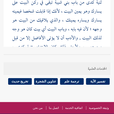
ثنية كدى
من
باب بني شيبة
تبقى في ركن البيت على
يسارك وهو يمين البيت ، لأنك إذا قابلت شخصا فيمينه
يسارك ويساره يمينك ، والذي يلاقيك من البيت هو
وجهه ؛ لأن فيه بابه ، وباب البيت أي بيت كان هو وجه
لذلك البيت , والأدب أن لا يؤتى الأفاضل إلا من قبل
وجوههم ، ولأجل ذلك كان الابتداء
بثنية كدى ،
والأصل في كل قربة يصح فعلها باليمين واليسار أن لا
تفعل إلا باليمين كالوضوء وغيره ، فإذا ابتدأ بالحجر
[
الخدمات العلمية
ص:
229 ]
وجعل
البيت
على يساره كان قد ابتدأ باليمين
والوجه معا ، فيجمع بين الفاضلين الكريمين ، ولو ابتدأ
تفسير الآية
ترجمة علم
عناوين الشجرة
تخريج حديث
بالحجر وجعل
البيت
على يمينه ترك الابتداء بالوجه ،
ويمين
البيت
جميع الحائط الذي بعد
[
ص:
230 ]
الحائط
الذي فيه
البيت ،
ويسار
البيت
الحائط الذي يقابله ، ودبر
وثيقة الخصوصية
اتفاقية الخدمة
اتصل بنا
من نحن