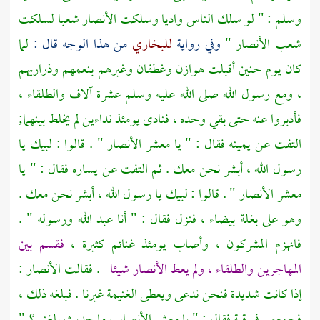
وسلم : " لو سلك الناس واديا وسلكت
الأنصار
شعبا لسلكت
شعب
الأنصار
"
وفي رواية
للبخاري
من هذا الوجه قال :
لما
كان يوم
حنين
أقبلت
هوازن
وغطفان
وغيرهم بنعمهم وذراريهم
، ومع رسول الله صلى الله عليه وسلم عشرة آلاف والطلقاء ،
فأدبروا عنه حتى بقي وحده ، فنادى يومئذ نداءين لم يخلط بينهما;
التفت عن يمينه فقال : " يا معشر
الأنصار
" . قالوا : لبيك يا
رسول الله ، أبشر نحن معك . ثم التفت عن يساره فقال : " يا
معشر
الأنصار
" . قالوا : لبيك يا رسول الله ، أبشر نحن معك .
وهو على بغلة بيضاء ، فنزل فقال : " أنا عبد الله ورسوله " .
فانهزم المشركون ، وأصاب يومئذ غنائم كثيرة ،
فقسم بين
المهاجرين
والطلقاء ، ولم يعط
الأنصار
شيئا
. فقالت
الأنصار
:
إذا كانت شديدة فنحن ندعى ويعطى الغنيمة غيرنا . فبلغه ذلك ،