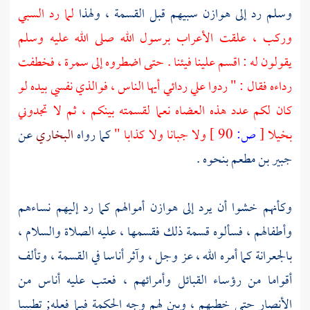
وسلم رد إلى
هوازن
سبيهم قبل القسمة ، ولهذا
لما رد السبي
وركب ، علقت الأعراب برسول الله صلى الله عليه وسلم
يقولون له : اقسم علينا فيئنا . حتى اضطروه إلى سمرة ، فخطفت
رداءه فقال : " ردوا علي ردائي أيها الناس ، فوالذي نفسي بيده لو
كان لكم عدد هذه العضاه نعما لقسمته بينكم ، ثم لا تجدوني
بخيلا
[
ص:
90 ]
ولا جبانا ولا كذابا "
كما رواه
البخاري
عن
جبير بن مطعم
بنحوه .
وكأنهم خشوا أن يرد إلى
هوازن
أموالهم كما رد إليهم نساءهم
وأطفالهم ، فسألوه قسمة ذلك فقسمها ، عليه الصلاة والسلام ،
بالجعرانة
كما أمره الله ، عز وجل ، وآثر أناسا في القسمة ، وتألف
أقواما من رؤساء القبائل وأمرائهم ، فعتب عليه أناس من
الأنصار
حتى خطبهم ، وبين لهم وجه الحكمة فيما فعله; تطييبا