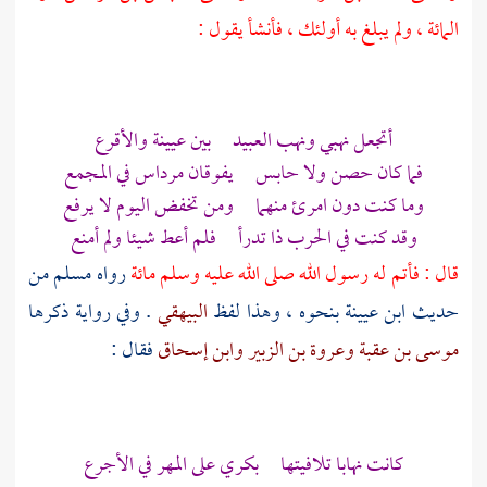
المائة ، ولم يبلغ به أولئك ، فأنشأ يقول :
أتجعل نهبي ونهب العبيد بين
عيينة
والأقرع
فما كان حصن ولا حابس يفوقان
مرداس
في المجمع
وما كنت دون امرئ منهما ومن تخفض اليوم لا يرفع
وقد كنت في الحرب ذا تدرأ فلم أعط شيئا ولم أمنع
قال : فأتم له رسول الله صلى الله عليه وسلم مائة
رواه
مسلم
من
حديث
ابن عيينة
بنحوه ، وهذا لفظ
البيهقي
. وفي رواية ذكرها
موسى بن عقبة
وعروة بن الزبير
وابن إسحاق
فقال :
كانت نهابا تلافيتها بكري على المهر في الأجرع