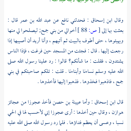
وأعطى
عمر
جارية فوهبها لابنه
عبد الله
.
وقال
ابن إسحاق :
فحدثني
نافع
عن
عبد الله بن عمر
قال :
بعثت بها إلى
[
ص:
88 ]
أخوالي من
بني جمح;
ليصلحوا لي منها
ويهيئوها ، حتى أطوف بالبيت ثم آتيهم ، وأنا أريد أن أصيبها إذا
رجعت إليها . قال : فجئت من المسجد حين فرغت ، فإذا الناس
يشتدون ، فقلت : ما شأنكم؟ قالوا : رد علينا رسول الله صلى
الله عليه وسلم نساءنا وأبناءنا . قلت : تلكم صاحبتكم في
بني
جمح ،
فاذهبوا فخذوها . فذهبوا إليها فأخذوها .
قال
ابن إسحاق :
وأما
عيينة بن حصن
فأخذ عجوزا من عجائز
هوازن ،
وقال حين أخذها : أرى
عجوزا
إني لأحسب لها في الحي
نسبا ، وعسى أن يعظم فداؤها . فلما رد رسول الله صلى الله عليه