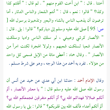
أختنا . قال : " ابن أخت القوم منهم " . ثم قال : " أقلتم كذا
وكذا؟ " قالوا : نعم ، قال : " أنتم الشعار والناس الدثار ، أما
ترضون أن يذهب الناس بالشاء والبعير وتذهبون برسول الله
[
ص:
95 ]
صلى الله عليه وسلم إلى دياركم؟ " قالوا : بلى . قال :
"
الأنصار
كرشي وعيبتي ، لو سلك الناس واديا وسلكت
الأنصار
شعبا لسلكت شعبهم ، ولولا الهجرة لكنت امرأ من
الأنصار
" . وقال
حماد
: أعطى مائة من الإبل فسمى كل واحد
من هؤلاء .
تفرد به
أحمد
من هذا الوجه ، وهو على شرط
مسلم
.
وقال
الإمام أحمد
: حدثنا
ابن أبي عدي
عن
حميد
عن
أنس
أن
رسول الله صلى الله عليه وسلم قال : "
يا معشر
الأنصار ،
ألم
آتكم ضلالا فهداكم الله بي؟ ألم آتكم متفرقين فجمعكم الله بي؟
ألم آتكم أعداء فألف الله بين قلوبكم؟ " قالوا : بلى يا رسول الله