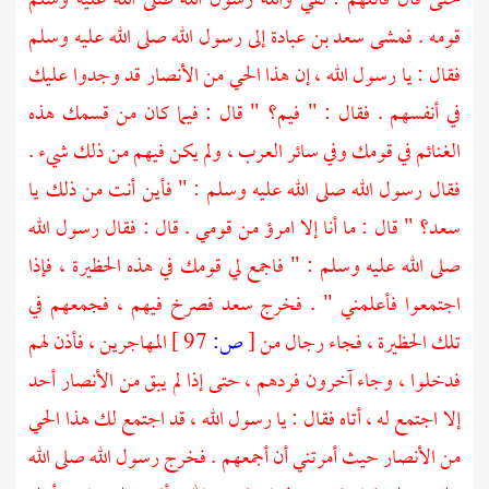
حتى قال قائلهم : لقي والله رسول الله صلى الله عليه وسلم
قومه . فمشى
سعد بن عبادة
إلى رسول الله صلى الله عليه وسلم
فقال : يا رسول الله ، إن هذا الحي من
الأنصار
قد وجدوا عليك
في أنفسهم . فقال : " فيم؟ " قال : فيما كان من قسمك هذه
الغنائم في قومك وفي سائر العرب ، ولم يكن فيهم من ذلك شيء .
فقال رسول الله صلى الله عليه وسلم : " فأين أنت من ذلك يا
سعد؟ " قال : ما أنا إلا امرؤ من قومي . قال : فقال رسول الله
صلى الله عليه وسلم : " فاجمع لي قومك في هذه الحظيرة ، فإذا
اجتمعوا فأعلمني " . فخرج
سعد
فصرخ فيهم ، فجمعهم في
تلك الحظيرة ، فجاء رجال من
[
ص:
97 ]
المهاجرين ،
فأذن لهم
فدخلوا ، وجاء آخرون فردهم ، حتى إذا لم يبق من
الأنصار
أحد
إلا اجتمع له ، أتاه فقال : يا رسول الله ، قد اجتمع لك هذا الحي
من
الأنصار
حيث أمرتني أن أجمعهم . فخرج رسول الله صلى الله