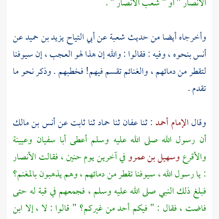
الأنصار
" أو " شعب
الأنصار
" .
وأخرجاه أيضا من حديث
شعبة
عن
أبي التياح يزيد بن حميد
عن
أنس
بنحوه ، وفيه : فقالوا : والله إن هذا لهو العجب ، إن سيوفنا
لتقطر من دمائهم ، والغنائم تقسم فيهم! فخطبهم . وذكر نحو ما
تقدم .
وقال
الإمام أحمد
: ثنا
عفان
ثنا
حماد
ثنا
ثابت
عن
أنس بن مالك
أن رسول الله صلى الله عليه وسلم أعطى
أبا سفيان
وعيينة
والأقرع
وسهيل بن عمرو
في آخرين يوم
حنين ،
فقالت
الأنصار
: يا رسول الله ، سيوفنا تقطر من دمائهم ، وهم يذهبون بالمغنم؟
فبلغ ذلك النبي صلى الله عليه وسلم ، فجمعهم في قبة له حتى
فاضت ، فقال : " فيكم أحد من غيركم؟ " قالوا : لا ، إلا ابن