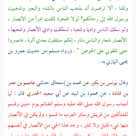
وكذا ، ألا ترضون أن يذهب الناس بالشاء والبعير وتذهبون
برسول الله إلى رحالكم؟ لولا الهجرة لكنت امرأ من
الأنصار ،
ولو سلك الناس واديا وشعبا ، لسلكت وادي
الأنصار
وشعبها ،
الأنصار
شعار والناس دثار ، إنكم ستلقون بعدي أثرة ، فاصبروا
حتى تلقوني على الحوض " .
ورواه
مسلم
من حديث
عمرو بن
يحيى المازني
به .
وقال
يونس بن بكير
عن
محمد بن إسحاق
حدثني
عاصم بن عمر
بن قتادة
، عن
محمود بن لبيد
عن
أبي سعيد الخدري
قال :
لما
أصاب رسول الله صلى الله عليه وسلم الغنائم يوم حنين وقسم
للمتألفين من
قريش
وسائر العرب ما قسم ، ولم يكن في
الأنصار
منها شيء قليل ولا كثير ، وجد هذا الحي من
الأنصار
في أنفسهم