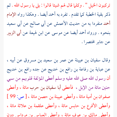
تركبون الخيل " . وكلما قال لهم شيئا قالوا : بلى يا رسول الله .
ثم
ذكر بقية الخطبة كما تقدم . تفرد به
أحمد
أيضا . وهكذا رواه
الإمام
أحمد
منفردا به من حديث
الأعمش
عن
أبي صالح
عن
أبي سعيد
بنحوه . ورواه
أحمد
أيضا عن
موسى
عن
ابن لهيعة
عن
أبي الزبير
عن
جابر
مختصرا .
وقال
سفيان بن عيينة
عن
عمر بن سعيد بن مسروق
عن أبيه ،
عن
عباية بن رفاعة بن رافع بن خديج
عن جده
رافع بن خديج
أن
رسول الله صلى الله عليه وسلم أعطى المؤلفة قلوبهم من سبي
حنين مائة من الإبل ،
فأعطى
أبا سفيان بن حرب
مائة ، وأعطى
صفوان بن أمية
مائة ، وأعطى
عيينة بن حصن
مائة ،
[
ص:
99 ]
وأعطى
الأقرع بن حابس
مائة ، وأعطى
علقمة بن علاثة
مائة ،
وأعطى
مالك بن عوف
مائة ، وأعطى
العباس بن مرداس
دون