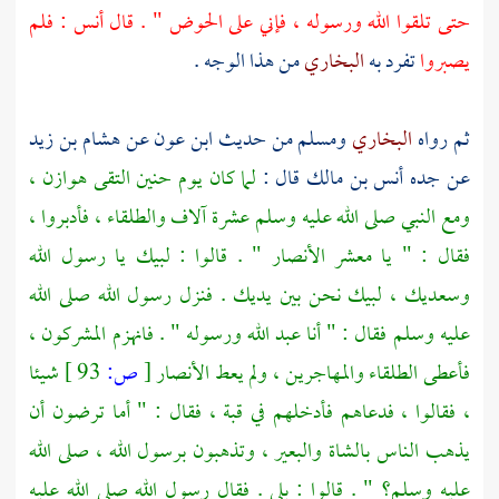
حتى تلقوا الله ورسوله ، فإني على الحوض " . قال أنس : فلم
يصبروا
تفرد به
البخاري
من هذا الوجه .
ثم رواه
البخاري
ومسلم
من حديث
ابن عون
عن
هشام بن زيد
عن جده
أنس بن مالك
قال :
لما كان يوم حنين التقى
هوازن ،
ومع النبي صلى الله عليه وسلم عشرة آلاف والطلقاء ، فأدبروا ،
فقال : " يا معشر
الأنصار
" . قالوا : لبيك يا رسول الله
وسعديك ، لبيك نحن بين يديك . فنزل رسول الله صلى الله
عليه وسلم فقال : " أنا عبد الله ورسوله " . فانهزم المشركون ،
فأعطى الطلقاء
والمهاجرين ،
ولم يعط
الأنصار
[
ص:
93 ]
شيئا
، فقالوا ، فدعاهم فأدخلهم في قبة ، فقال : " أما ترضون أن
يذهب الناس بالشاة والبعير ، وتذهبون برسول الله ، صلى الله
عليه وسلم؟ " . قالوا : بلى . فقال رسول الله صلى الله عليه