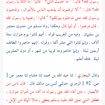
رسول الله؟ قال : " ما حديث أتاني؟ " قالوا : ما أتاك يا رسول
الله؟ قال : " ألا ترضون أن يذهب الناس بالأموال ، وتذهبون
برسول الله حتى تدخلوه بيوتكم؟ " قالوا : رضينا يا رسول الله
. قال فرضوا . أو كما قال
وهكذا رواه
مسلم
من حديث
معتمر
بن سليمان
. وفيه من الغريب قوله : أنهم كانوا يوم
هوازن
ستة
آلاف . وإنما كانوا اثني عشر ألفا ، وقوله : إنهم حاصروا
الطائف
أربعين ليلة . وإنما حاصروها قريبا من شهر ، أو دون العشرين
ليلة . فالله أعلم .
وقال
البخاري
: ثنا
عبد الله بن محمد
ثنا
هشام
ثنا
معمر
عن
[
ص:
92 ]
الزهري
حدثني
أنس بن مالك
قال :
قال ناس من
الأنصار ،
حين أفاء الله على رسوله ما أفاء من أموال
هوازن ،
فطفق النبي صلى الله عليه وسلم يعطي رجالا المائة من الإبل ،