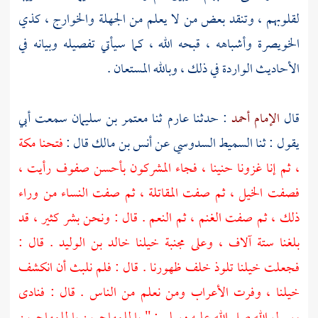
لقلوبهم ، وتنقد بعض من لا يعلم من الجهلة
والخوارج ،
كذي
الخويصرة وأشباهه ، قبحه الله ، كما سيأتي تفصيله وبيانه في
الأحاديث الواردة في ذلك ، وبالله المستعان .
قال
الإمام أحمد
: حدثنا
عارم
ثنا
معتمر بن سليمان
سمعت أبي
يقول : ثنا
السميط السدوسي
عن
أنس بن مالك
قال :
فتحنا
مكة
،
ثم إنا غزونا
حنينا ،
فجاء المشركون بأحسن صفوف رأيت ،
فصفت الخيل ، ثم صفت المقاتلة ، ثم صفت النساء من وراء
ذلك ، ثم صفت الغنم ، ثم النعم . قال : ونحن بشر كثير ، قد
بلغنا ستة آلاف ، وعلى مجنبة خيلنا خالد بن الوليد . قال :
فجعلت خيلنا تلوذ خلف ظهورنا . قال : فلم نلبث أن انكشف
خيلنا ، وفرت الأعراب ومن نعلم من الناس . قال : فنادى