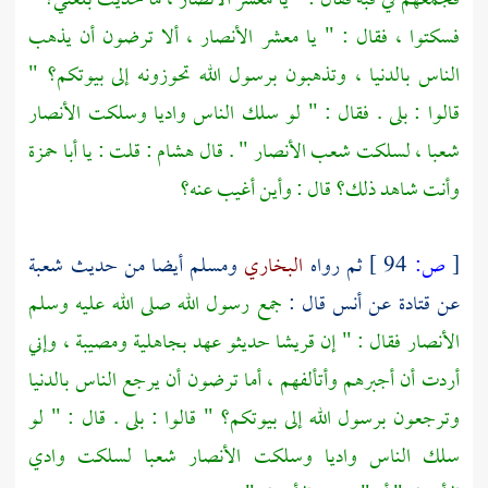
فجمعهم في قبة فقال : " يا معشر
الأنصار ،
ما حديث بلغني؟ "
فسكتوا ، فقال : " يا معشر
الأنصار ،
ألا ترضون أن يذهب
الناس بالدنيا ، وتذهبون برسول الله تحوزونه إلى بيوتكم؟ "
قالوا : بلى . فقال : " لو سلك الناس واديا وسلكت
الأنصار
شعبا ، لسلكت شعب
الأنصار
" . قال
هشام
: قلت : يا
أبا حمزة
وأنت شاهد ذلك؟ قال : وأين أغيب عنه؟
[
ص:
94 ]
ثم رواه
البخاري
ومسلم
أيضا من حديث
شعبة
عن
قتادة
عن
أنس
قال :
جمع رسول الله صلى الله عليه وسلم
الأنصار
فقال : " إن
قريشا
حديثو عهد بجاهلية ومصيبة ، وإني
أردت أن أجبرهم وأتألفهم ، أما ترضون أن يرجع الناس بالدنيا
وترجعون برسول الله إلى بيوتكم؟ " قالوا : بلى . قال : " لو
سلك الناس واديا وسلكت
الأنصار
شعبا لسلكت وادي