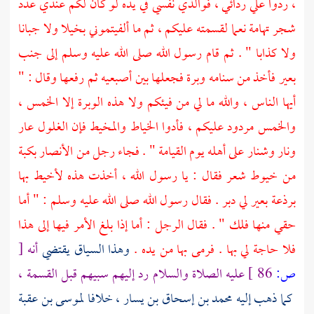
، ردوا علي ردائي ، فوالذي نفسي في يده لو كان لكم عندي عدد
شجر تهامة نعما لقسمته عليكم ، ثم ما ألفيتموني بخيلا ولا جبانا
ولا كذابا " . ثم قام رسول الله صلى الله عليه وسلم إلى جنب
بعير فأخذ من سنامه وبرة فجعلها بين أصبعيه ثم رفعها وقال : "
أيها الناس ، والله ما لي من فيئكم ولا هذه الوبرة إلا الخمس ،
والخمس مردود عليكم ، فأدوا الخياط والمخيط فإن الغلول عار
ونار وشنار على أهله يوم القيامة " . فجاء رجل من
الأنصار
بكبة
من خيوط شعر فقال : يا رسول الله ، أخذت هذه لأخيط بها
برذعة بعير لي دبر . فقال رسول الله صلى الله عليه وسلم : " أما
حقي منها فلك " . فقال الرجل : أما إذا بلغ الأمر فيها إلى هذا
فلا حاجة لي بها . فرمى بها من يده .
وهذا السياق يقتضي
أنه
[
ص:
86 ]
عليه الصلاة والسلام رد إليهم سبيهم قبل القسمة ،
كما ذهب إليه
محمد بن إسحاق بن يسار ،
خلافا
لموسى بن عقبة