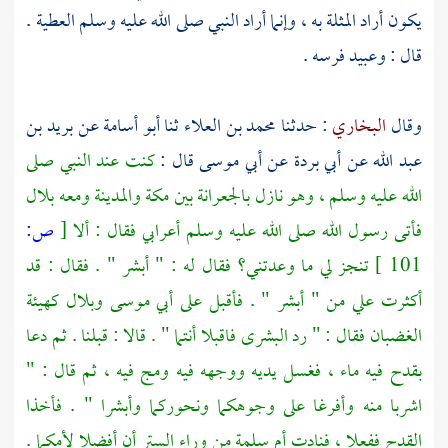
يكون أراد المثلة به ، وإنما أراد النبي صلى الله عليه وسلم العطية .
قال : وعبيد فرسه .
وقال
البخاري
: حدثنا
محمد بن العلاء
ثنا
أبو أسامة
عن
بريد بن
عبد الله
عن
أبي بردة
عن
أبي موسى
قال :
كنت عند النبي صلى
الله عليه وسلم ، وهو نازل
بالجعرانة
بين
مكة
والمدينة
ومعه
بلال
فأتى رسول الله صلى الله عليه وسلم أعرابي فقال : ألا
[
ص:
101 ]
تنجز لي ما وعدتني؟ فقال له : " أبشر " . فقال : قد
أكثرت علي من " أبشر " . فأقبل على
أبي موسى
وبلال
كهيئة
الغضبان فقال : " رد البشرى فاقبلا أنتما " . قالا : قبلنا . ثم دعا
بقدح فيه ماء ، فغسل يديه ووجهه فيه ومج فيه ، ثم قال : "
اشربا منه وأفرغا على وجوهكما ونحوركما وأبشرا " . فأخذا
القدح ففعلا ، فنادت
أم سلمة
من وراء الستر أن أفضلا لأمكما .