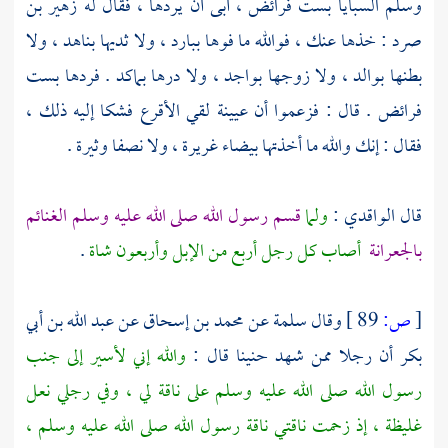
وسلم السبايا بست فرائض ، أبى أن يردها ، فقال له
زهير بن
صرد
: خذها عنك ، فوالله ما فوها ببارد ، ولا ثديها بناهد ، ولا
بطنها بوالد ، ولا زوجها بواجد ، ولا درها بماكد . فردها بست
فرائض . قال : فزعموا أن
عيينة
لقي
الأقرع
فشكا إليه ذلك ،
فقال : إنك والله ما أخذتها بيضاء غريرة ، ولا نصفا وثيرة .
قال
الواقدي
:
ولما
قسم رسول الله صلى الله عليه وسلم الغنائم
بالجعرانة
أصاب كل رجل أربع من الإبل وأربعون شاة
.
[
ص:
89 ]
وقال
سلمة
عن
محمد بن إسحاق
عن
عبد الله بن أبي
بكر
أن رجلا ممن شهد
حنينا
قال :
والله إني لأسير إلى جنب
رسول الله صلى الله عليه وسلم على ناقة لي ، وفي رجلي نعل
غليظة ، إذ زحمت ناقتي ناقة رسول الله صلى الله عليه وسلم ،