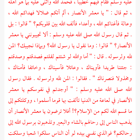
عليه وسلم فقام فيهم خطيبا ، فحمد الله وأثنى عليه بما هو أهله
، ثم قال : " يا معشر
الأنصار ،
ألم آتكم ضلالا فهداكم الله ،
وعالة فأغناكم الله ، وأعداء فألف الله بين قلوبكم؟ " قالوا : بلى
. ثم قال رسول الله صلى الله عليه وسلم : ألا تجيبونني يا معشر
الأنصار؟
" قالوا : وما نقول يا رسول الله؟ وبماذا نجيبك؟ المن
لله ولرسوله . قال : " أما والله لو شئتم لقلتم فصدقتم وصدقتم
: جئتنا طريدا فآويناك ، وعائلا فآسيناك ، وخائفا فأمناك ،
ومخذولا فنصرناك " . فقالوا : المن لله ولرسوله . فقال رسول
الله صلى الله عليه وسلم : " أوجدتم في نفوسكم يا معشر
الأنصار
في لعاعة من الدنيا تألفت بها قوما أسلموا ، ووكلتكم إلى
ما قسم الله لكم من الإسلام؟! أفلا ترضون يا معشر
الأنصار
أن
يذهب الناس إلى رحالهم بالشاء والبعير وتذهبون برسول الله إلى
رحالكم؟ فوالذي نفسي بيده لو أن الناس سلكوا شعبا وسلكت