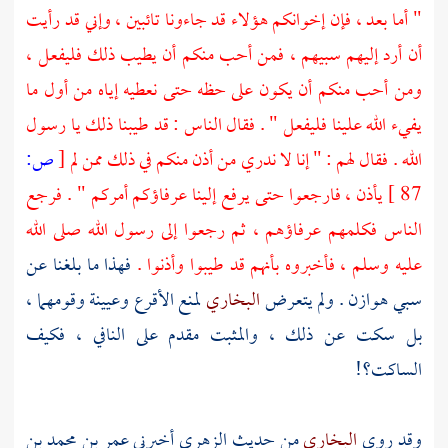
" أما بعد ، فإن إخوانكم هؤلاء قد جاءونا تائبين ، وإني قد رأيت
أن أرد إليهم سبيهم ، فمن أحب منكم أن يطيب ذلك فليفعل ،
ومن أحب منكم أن يكون على حظه حتى نعطيه إياه من أول ما
يفيء الله علينا فليفعل " . فقال الناس : قد طيبنا ذلك يا رسول
الله . فقال لهم : " إنا لا ندري من أذن منكم في ذلك ممن لم
[
ص:
87 ]
يأذن ، فارجعوا حتى يرفع إلينا عرفاؤكم أمركم " . فرجع
الناس فكلمهم عرفاؤهم ، ثم رجعوا إلى رسول الله صلى الله
عليه وسلم ، فأخبروه بأنهم قد طيبوا وأذنوا .
فهذا ما بلغنا عن
سبي
هوازن
. ولم يتعرض
البخاري
لمنع
الأقرع
وعيينة
وقومهما ،
بل سكت عن ذلك ، والمثبت مقدم على النافي ، فكيف
الساكت؟!
وقد روى
البخاري
من حديث
الزهري
أخبرني
عمر بن محمد بن