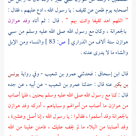
أصحابه يوم ظعن عن ثقيف : يا رسول الله ، ادع عليهم ، فقال :
" اللهم اهد
ثقيفا
وائت بهم " .
قال : ثم أتاه
وفد
هوازن
بالجعرانة ،
وكان مع رسول الله صلى الله عليه وسلم من سبي
هوازن
ستة آلاف من الذراري
[
ص:
83 ]
والنساء ومن الإبل
والشاء ما لا يدرى عدته .
قال
ابن إسحاق :
فحدثني
عمرو بن شعيب
- وفي رواية
يونس
بن بكير
عنه قال : حدثنا
عمرو بن شعيب
- عن أبيه ، عن جده
قال :
كنا مع رسول الله صلى الله عليه وسلم بحنين ، فلما أصاب
من
هوازن
ما أصاب من أموالهم وسباياهم ، أدركه وفد
هوازن
بالجعرانة وقد أسلموا ، فقالوا : يا رسول الله ، إنا أصل وعشيرة ،
وقد أصابنا من البلاء ما لم يخف عليك ، فامنن علينا من الله