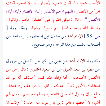
الأنصار
شعبا ، لسلكت شعب
الأنصار ،
ولولا الهجرة لكنت
امرأ من
الأنصار ،
اللهم ارحم
الأنصار
وأبناء
الأنصار
وأبناء أبناء
الأنصار
"
. قال : فبكى القوم حتى أخضلوا لحاهم ، وقالوا :
رضينا بالله ورسوله قسما . ثم انصرف وتفرقوا
وهكذا رواه
[
ص:
98 ]
الإمام أحمد
من حديث
ابن إسحاق
ولم يروه أحد من
أصحاب الكتب من هذا الوجه ، وهو صحيح .
وقد رواه
الإمام أحمد
عن
يحيى بن بكير
عن
الفضل بن مرزوق
عن
عطية بن سعد العوفي
عن
أبي سعيد الخدري
:
قال رجل من
الأنصار
لأصحابه : أما والله لقد كنت أحدثكم أنه لو قد
استقامت الأمور قد آثر عليكم . قال : فردوا عليه ردا عنيفا .
فبلغ ذلك رسول الله صلى الله عليه وسلم فجاءهم ، فقال لهم
أشياء لا أحفظها ، قالوا : بلى يا رسول الله . قال : " وكنتم لا