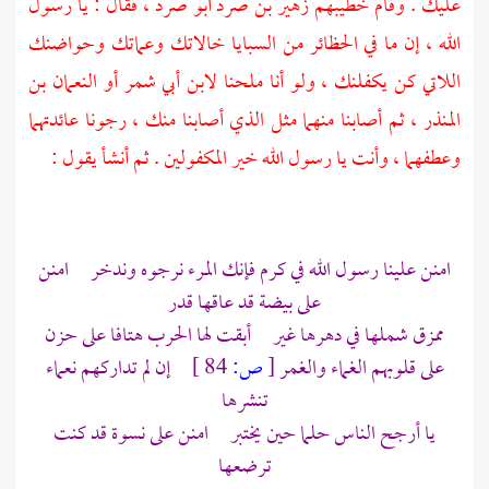
عليك . وقام خطيبهم زهير بن صرد أبو صرد ، فقال : يا رسول
الله ، إن ما في الحظائر من السبايا خالاتك وعماتك وحواضنك
اللاتي كن يكفلنك ، ولو أنا ملحنا لابن أبي شمر أو النعمان بن
المنذر ، ثم أصابنا منهما مثل الذي أصابنا منك ، رجونا عائدتهما
وعطفهما ، وأنت يا رسول الله خير المكفولين . ثم أنشأ يقول :
امنن علينا رسول الله في كرم فإنك المرء نرجوه وندخر امنن
على بيضة قد عاقها قدر
ممزق شملها في دهرها غير أبقت لها الحرب هتافا على حزن
على قلوبهم الغماء والغمر
[
ص:
84 ]
إن لم تداركهم نعماء
تنشرها
يا أرجح الناس حلما حين يختبر امنن على نسوة قد كنت
ترضعها