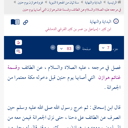
الرئيسية
البداية والنهاية
سنة ثمان من الهجرة النبوية
غزوة هوازن يوم حنين
تراجم الأعلام
في مرجعه عليه الصلاة والسلام عن الطائف وقسمة غنائم هوازن التي أصابها يوم حنين
البداية والنهاية
ابن كثير - إسماعيل بن عمر بن كثير القرشي الدمشقي
جزء
صفحة
7
83
فصل في مرجعه ، عليه الصلاة والسلام ، عن
الطائف
وقسمة
غنائم
هوازن
التي أصابها يوم حنين قبل دخوله
مكة
معتمرا من
الجعرانة .
قال
ابن إسحاق :
ثم خرج رسول الله صلى الله عليه وسلم حين
انصرف عن
الطائف
على دحنا ، حتى نزل
الجعرانة
فيمن معه من
المسلمين ، ومعه من
هوازن
سبي كثير ، وقد قال له رجل من