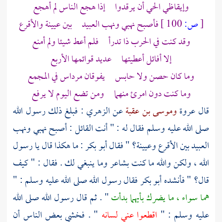
وإيقاظي الحي أن يرقدوا إذا هجع الناس لم أهجع
[
ص:
100 ]
فأصبح نهبي ونهب العبيد بين
عيينة
والأقرع
وقد كنت في الحرب ذا تدرأ فلم أعط شيئا ولم أمنع
إلا أفائل أعطيتها عديد قوائمها الأربع
وما كان حصن ولا حابس يفوقان مرداس في المجمع
وما كنت دون امرئ منهما ومن تضع اليوم لا يرفع
قال
عروة
وموسى بن عقبة
عن
الزهري
: فبلغ ذلك رسول الله
صلى الله عليه وسلم فقال له : " أنت القائل : أصبح نهبي ونهب
العبيد بين
الأقرع
وعيينة؟
" فقال
أبو بكر
: ما هكذا قال يا رسول
الله ، ولكن والله ما كنت بشاعر وما ينبغي لك . فقال : " كيف
قال؟ " فأنشده
أبو بكر
فقال رسول الله صلى الله عليه وسلم : "
هما سواء ، ما يضرك بأيهما بدأت
" . ثم قال رسول الله صلى الله
عليه وسلم : "
اقطعوا عني لسانه
" . فخشي بعض الناس أن